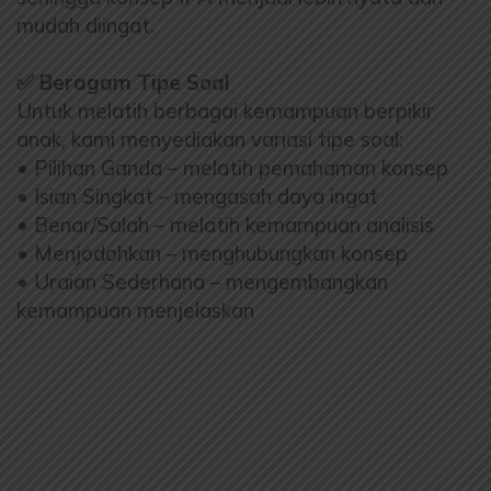
mudah diingat.
✅ Beragam Tipe Soal
Untuk melatih berbagai kemampuan berpikir
anak, kami menyediakan variasi tipe soal:
• Pilihan Ganda – melatih pemahaman konsep
• Isian Singkat – mengasah daya ingat
• Benar/Salah – melatih kemampuan analisis
• Menjodohkan – menghubungkan konsep
• Uraian Sederhana – mengembangkan
kemampuan menjelaskan