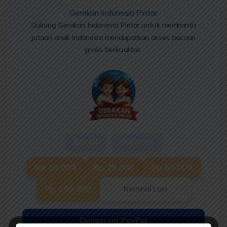
Gerakan Indonesia Pintar
Dukung Gerakan Indonesia Pintar untuk membantu
jutaan anak Indonesia mendapatkan akses bacaan
gratis berkualitas.
Sekali
Bulanan
Rp 10.000
Rp 25.000
Rp 50.000
Rp 100.000
Donasi via PayPal