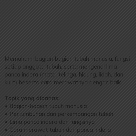
Memahami bagian-bagian tubuh manusia, fungsi
setiap anggota tubuh, serta mengenal lima
panca indera (mata, telinga, hidung, lidah, dan
kulit) beserta cara merawatnya dengan baik.
Topik yang dibahas:
• Bagian-bagian tubuh manusia
• Pertumbuhan dan perkembangan tubuh
• Lima panca indera dan fungsinya
• Cara merawat tubuh dan panca indera