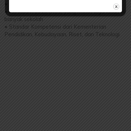
• Kurikulum Merdeka (Fase A – Kelas 1-2)
• Kurikulum 2013 (K13) yang masih digunakan di
banyak sekolah
• Standar Kompetensi dari Kementerian
Pendidikan, Kebudayaan, Riset, dan Teknologi