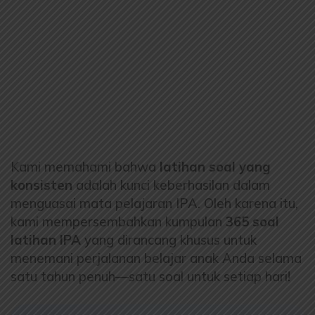
Kami memahami bahwa
latihan soal yang
konsisten
adalah kunci keberhasilan dalam
menguasai mata pelajaran IPA. Oleh karena itu,
kami mempersembahkan kumpulan
365 soal
latihan IPA
yang dirancang khusus untuk
menemani perjalanan belajar anak Anda selama
satu tahun penuh—satu soal untuk setiap hari!