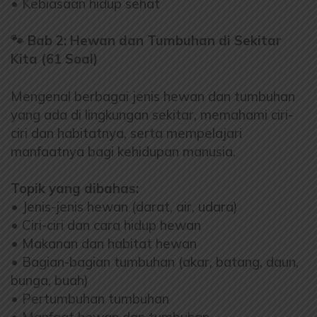
• Kebiasaan hidup sehat
🐾 Bab 2: Hewan dan Tumbuhan di Sekitar
Kita (61 Soal)
Mengenal berbagai jenis hewan dan tumbuhan
yang ada di lingkungan sekitar, memahami ciri-
ciri dan habitatnya, serta mempelajari
manfaatnya bagi kehidupan manusia.
Topik yang dibahas:
• Jenis-jenis hewan (darat, air, udara)
• Ciri-ciri dan cara hidup hewan
• Makanan dan habitat hewan
• Bagian-bagian tumbuhan (akar, batang, daun,
bunga, buah)
• Pertumbuhan tumbuhan
• Manfaat hewan dan tumbuhan