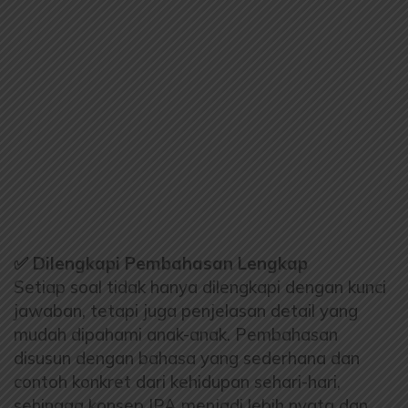
✅ Dilengkapi Pembahasan Lengkap
Setiap soal tidak hanya dilengkapi dengan kunci
jawaban, tetapi juga penjelasan detail yang
mudah dipahami anak-anak. Pembahasan
disusun dengan bahasa yang sederhana dan
contoh konkret dari kehidupan sehari-hari,
sehingga konsep IPA menjadi lebih nyata dan