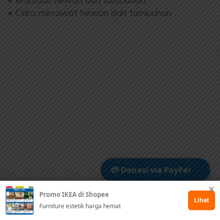
• Cara merawat hewan dan tumbuhan
💳 Donasi via PayPal
✕
Promo IKEA di Shopee
🤲 Dukung via Kitabisa
Lihat
Furniture estetik harga hemat