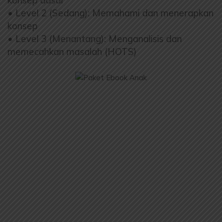
• Level 2 (Sedang): Memahami dan menerapkan
konsep
• Level 3 (Menantang): Menganalisis dan
memecahkan masalah (HOTS)