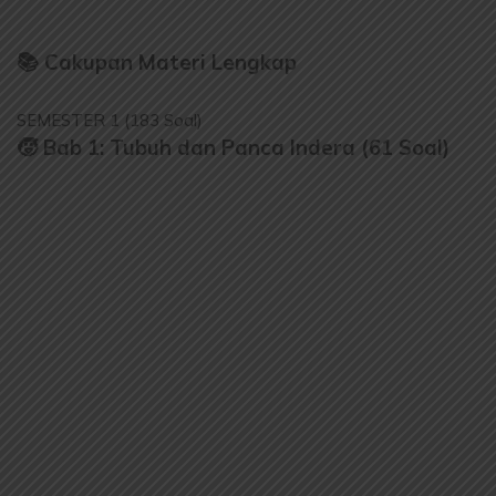
📚 Cakupan Materi Lengkap
SEMESTER 1 (183 Soal)
🧒 Bab 1: Tubuh dan Panca Indera (61 Soal)