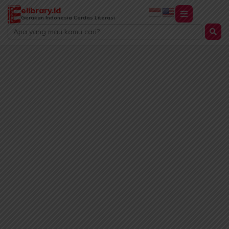
Lewati
elibrary.id
ke
Gerakan Indonesia Cerdas Literasi
Search
konten
...