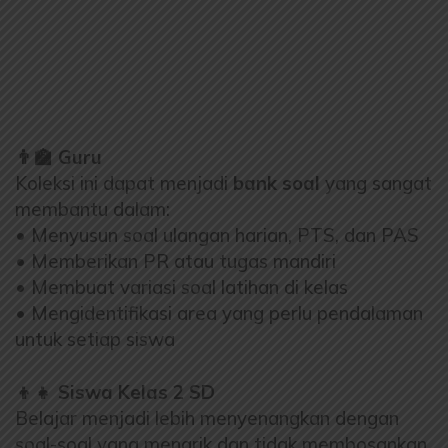
👨🏫 Guru
Koleksi ini dapat menjadi
bank soal
yang sangat
membantu dalam:
• Menyusun soal ulangan harian, PTS, dan PAS
• Memberikan PR atau tugas mandiri
• Membuat variasi soal latihan di kelas
• Mengidentifikasi area yang perlu pendalaman
untuk setiap siswa
👦👧 Siswa Kelas 2 SD
Belajar menjadi lebih menyenangkan dengan
soal-soal yang menarik dan tidak membosankan.