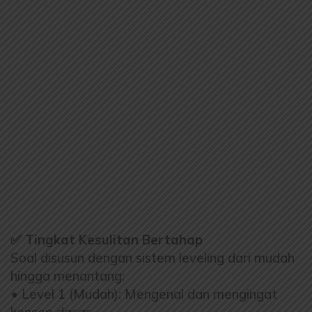
✅ Tingkat Kesulitan Bertahap
Soal disusun dengan sistem leveling dari mudah
hingga menantang:
• Level 1 (Mudah): Mengenal dan mengingat
konsep dasar