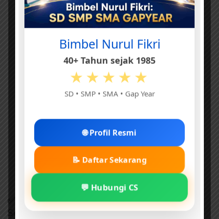
Bimbel Nurul Fikri
40+ Tahun sejak 1985
★★★★★
SD • SMP • SMA • Gap Year
🌐 Profil Resmi
📝 Daftar Sekarang
💬 Hubungi CS
✅ Sesuai Kurikulum Terbaru 2025
Semua soal disusun berdasarkan: