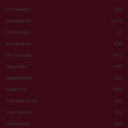
Ceritapedia
385
Ebookpedia
1379
Hadispedia
53
Komikpedia
436
Muslimpedia
1481
Quispedia
396
Ragampedia
105
Smartkids
806
Tahukah Kamu
188
Tokohpedia
156
Videopedia
186