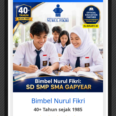
Hijaiyah
Melingkari
Menebalkan
Garis
Lhat Koleksi
Lhat Koleksi
Lhat Koleksi
Mencari
Waktu
Warna
Perbedaan
Lhat Koleksi
Lhat Koleksi
Lhat Koleksi
Bimbel Nurul Fikri
40+ Tahun sejak 1985