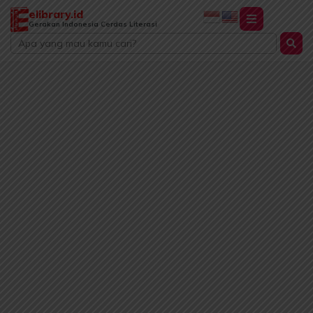
Lewati
elibrary.id
ke
Gerakan Indonesia Cerdas Literasi
Search
konten
...