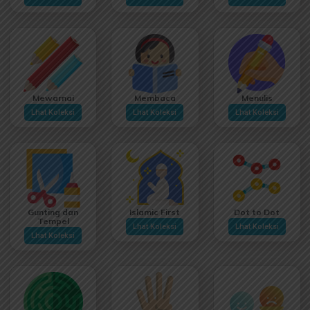
Mewarnai
Membaca
Menulis
Lhat Koleksi
Lhat Koleksi
Lhat Koleksi
Gunting dan
Islamic First
Dot to Dot
Tempel
Lhat Koleksi
Lhat Koleksi
Lhat Koleksi