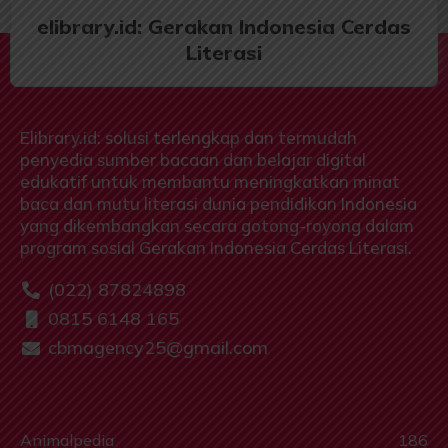
elibrary.id: Gerakan Indonesia Cerdas
Literasi
Elibrary.id: solusi terlengkap dan termudah
penyedia sumber bacaan dan belajar digital
edukatif untuk membantu meningkatkan minat
baca dan mutu literasi dunia pendidikan Indonesia
yang dikembangkan secara gotong-royong dalam
program sosial Gerakan Indonesia Cerdas Literasi.
(022) 87824898
0815 6148 165
cbmagency25@gmail.com
Animalpedia
186