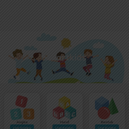
Smartkids
Angka
Huruf
Bentuk
Lhat Koleksi
Lhat Koleksi
Lhat Koleksi