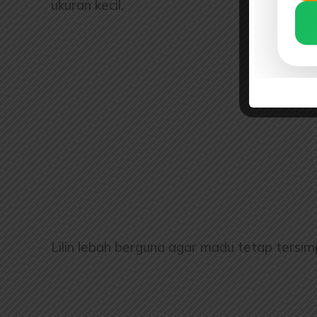
ukuran kecil.
Lilin lebah berguna agar madu tetap tersi