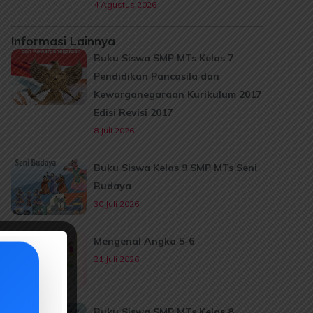
4 Agustus 2026
Informasi Lainnya
Buku Siswa SMP MTs Kelas 7
Pendidikan Pancasila dan
Kewarganegaraan Kurikulum 2017
Edisi Revisi 2017
8 Juli 2026
Buku Siswa Kelas 9 SMP MTs Seni
Budaya
30 Juli 2026
Mengenal Angka 5-6
21 Juli 2026
Buku Siswa SMP MTs Kelas 8