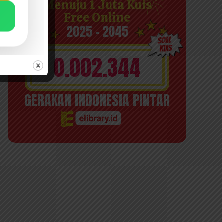
Menuju 1 Juta Kuis
Free Online
2025 - 2045
0.002.344
GERAKAN INDONESIA PINTAR