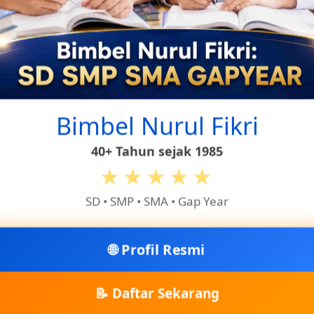
dalam proses pembuatan madu.
Bimbel Nurul Fikri
40+ Tahun sejak 1985
★★★★★
SD • SMP • SMA • Gap Year
🌐 Profil Resmi
📝 Daftar Sekarang
l-sel madu dengan lilin lebah, seperti toples madu