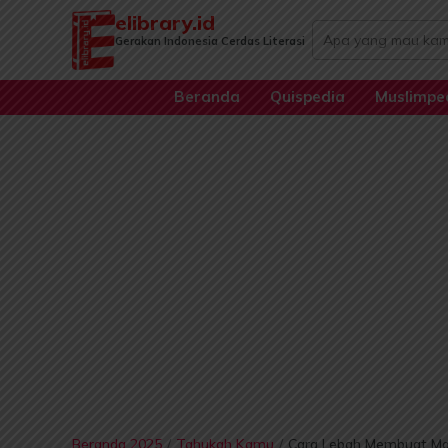
Lewati
elibrary.id
Search
ke
Gerakan Indonesia Cerdas Literasi
...
konten
Beranda
Quispedia
Muslimpe
Beranda 2025
/
Tahukah Kamu
/
Cara Lebah Membuat Mad