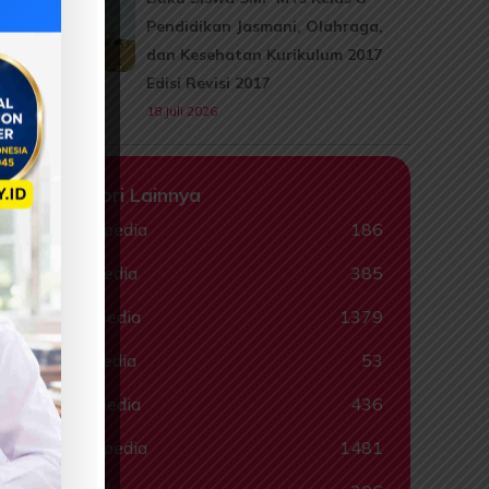
Pendidikan Jasmani, Olahraga,
dan Kesehatan Kurikulum 2017
Edisi Revisi 2017
18 Juli 2026
Kategori Lainnya
Animalpedia
186
Ceritapedia
385
Ebookpedia
1379
Hadispedia
53
Komikpedia
436
Muslimpedia
1481