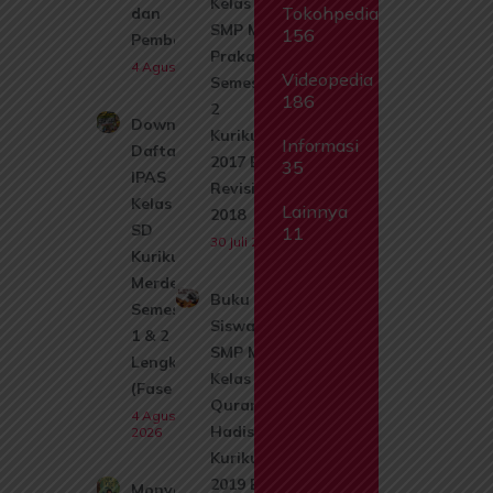
Kelas 9
Tokohpedia
dan
SMP MTs
156
Pembahasan
Prakarya
4 Agustus 2026
Videopedia
Semester
186
2
Download
Kurikulum
Informasi
Daftar Isi
2017 Edisi
35
IPAS
Revisi
Kelas 1
Lainnya
2018
SD
11
30 Juli 2026
Kurikulum
Merdeka
Buku
Semester
Siswa
1 & 2
SMP Mts
Lengkap
Kelas 8 Al
(Fase A)
Quran
4 Agustus
Hadis
2026
Kurikulum
2019 Edisi
Monyet