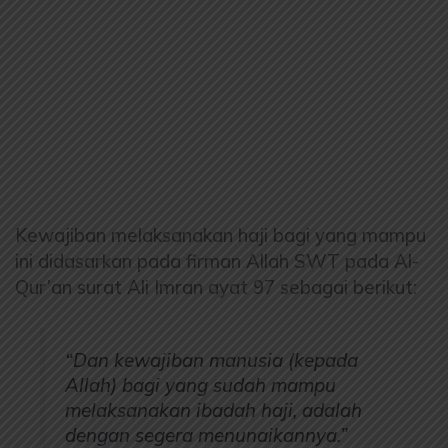
Kewajiban melaksanakan haji bagi yang mampu
ini didasarkan pada firman Allah SWT pada Al-
Qur’an surat Ali Imran ayat 97 sebagai berikut:
“Dan kewajiban manusia (kepada
Allah) bagi yang sudah mampu
melaksanakan ibadah haji, adalah
dengan segera menunaikannya.”