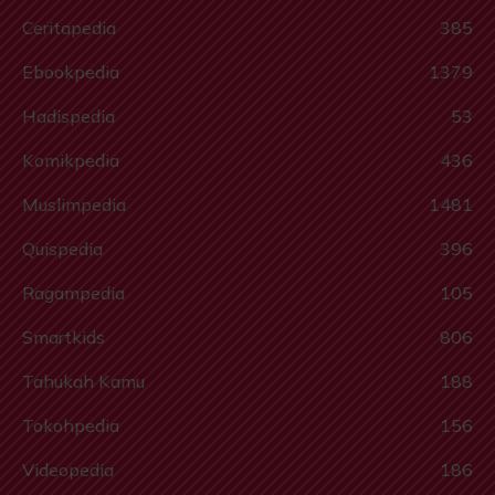
Ceritapedia
385
Ebookpedia
1379
Hadispedia
53
Komikpedia
436
Muslimpedia
1481
Quispedia
396
Ragampedia
105
Smartkids
806
Tahukah Kamu
188
Tokohpedia
156
Videopedia
186