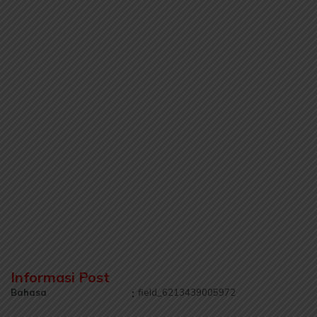
Informasi Post
Bahasa
:
field_6213439005972