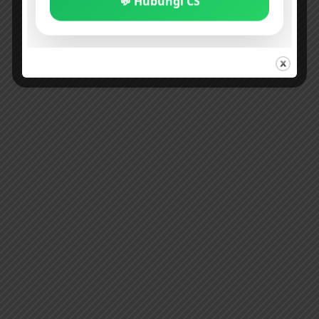
💬 Hubungi CS