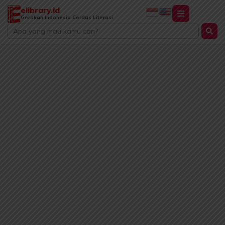
Lewati
elibrary.id
ke
Gerakan Indonesia Cerdas Literasi
Search
konten
...