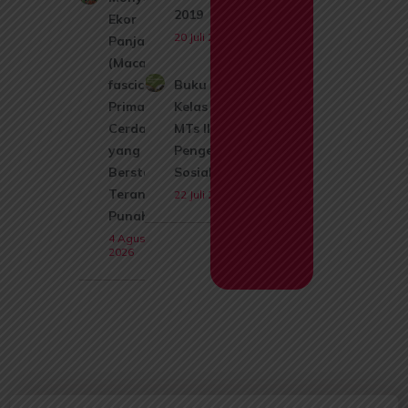
2019
Ekor
20 Juli 2026
Panjang
(Macaca
fascicularis):
Buku Siswa
Primata
Kelas 9 SMP
Cerdas
MTs Ilmu
yang Kini
Pengetahuan
Berstatus
Sosial IPS
Terancam
22 Juli 2026
Punah
4 Agustus
2026