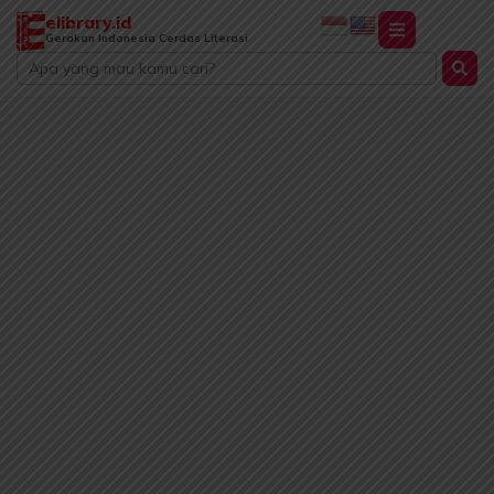
Lewati
elibrary.id
ke
Gerakan Indonesia Cerdas Literasi
Search
konten
...