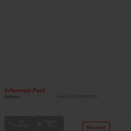
Informasi Post
Bahasa
:
field_6213439005972
Uji
Unduh
Literasi
File
Kembali