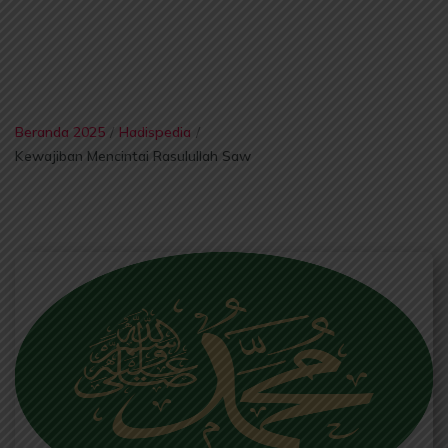
Beranda 2025
/
Hadispedia
/
Kewajiban Mencintai Rasulullah Saw