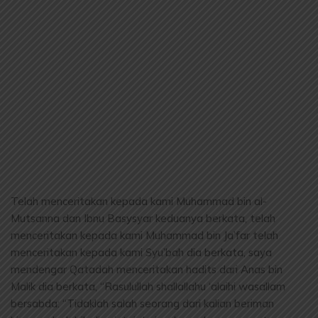
Telah menceritakan kepada kami Muhammad bin al-
Mutsanna dan Ibnu Basysyar keduanya berkata, telah
menceritakan kepada kami Muhammad bin Ja’far telah
menceritakan kepada kami Syu’bah dia berkata, saya
mendengar Qatadah menceritakan hadits dari Anas bin
Malik dia berkata, “Rasulullah shallallahu ‘alaihi wasallam
bersabda: “Tidaklah salah seorang dari kalian beriman