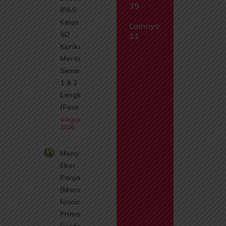
35
IPAS
Kelas 1
Lainnya
SD
11
Kurikulum
Merdeka
Semester
1 & 2
Lengkap
(Fase A)
4 Agustus
2026
Monyet
Ekor
Panjang
(Macaca
fascicularis):
Primata
Cerdas