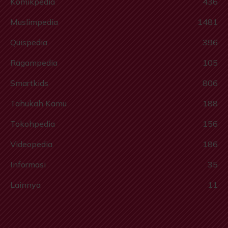
Komikpedia
436
Muslimpedia
1481
Quispedia
396
Ragampedia
105
Smartkids
806
Tahukah Kamu
188
Tokohpedia
156
Videopedia
186
Informasi
35
Lainnya
11