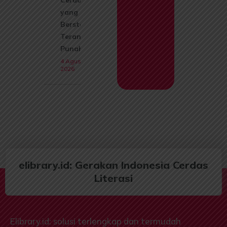
yang Kini
Berstatus
Terancam
Punah
4 Agustus
2026
elibrary.id: Gerakan Indonesia Cerdas
Literasi
Elibrary.id: solusi terlengkap dan termudah