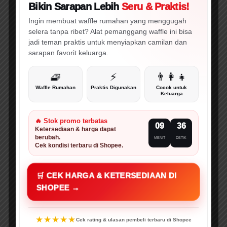
Bikin Sarapan Lebih
Seru & Praktis!
🔥 WAJIB CEK!
⚡ PROMO
Ingin membuat waffle rumahan yang menggugah
selera tanpa ribet? Alat pemanggang waffle ini bisa
jadi teman praktis untuk menyiapkan camilan dan
sarapan favorit keluarga.
🧇
⚡
👨‍👩‍👧
Waffle Rumahan
Praktis Digunakan
Cocok untuk
Keluarga
🔥 Stok promo terbatas
09
35
Ketersediaan & harga dapat
berubah.
MENIT
DETIK
Cek kondisi terbaru di Shopee.
🛒 CEK HARGA & KETERSEDIAAN DI
SHOPEE →
★★★★★
Cek rating & ulasan pembeli terbaru di Shopee