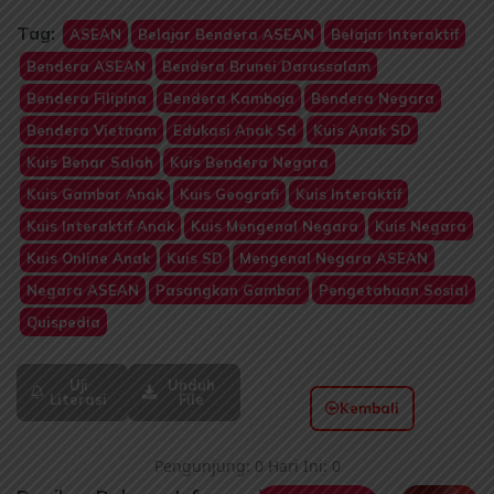
Tag:
ASEAN
Belajar Bendera ASEAN
Belajar Interaktif
Bendera ASEAN
Bendera Brunei Darussalam
Bendera Filipina
Bendera Kamboja
Bendera Negara
Bendera Vietnam
Edukasi Anak Sd
Kuis Anak SD
Kuis Benar Salah
Kuis Bendera Negara
Kuis Gambar Anak
Kuis Geografi
Kuis Interaktif
Kuis Interaktif Anak
Kuis Mengenal Negara
Kuis Negara
Kuis Online Anak
Kuis SD
Mengenal Negara ASEAN
Negara ASEAN
Pasangkan Gambar
Pengetahuan Sosial
Quispedia
Uji
Unduh
Literasi
File
Kembali
Pengunjung: 0 Hari Ini: 0