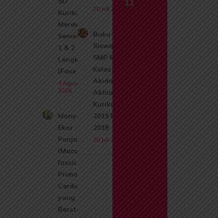
SD
11
20 Juli 2026
Kurikulum
Merdeka
Buku
Semester
Siswa
1 & 2
SMP Mts
Lengkap
Kelas 8
(Fase A)
Akidah
4 Agustus
2026
Akhlak
Kurikulum
Monyet
2019 Edisi
Ekor
2019
Panjang
20 Juli 2026
(Macaca
fascicularis):
Primata
Cerdas
yang Kini
Berstatus