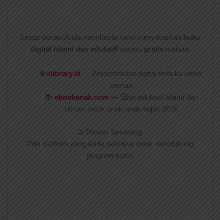
Setiap donasi Anda membantu kami menyebarkan
buku
digital Islami dan edukatif
secara
gratis
melalui:
🌐
elibrary.id
— Perpustakaan digital terbuka untuk
semua
📚
ebookanak.com
— Situs edukasi Islami dan
umum untuk anak-anak sejak 2016
🤝 Donasi Sekarang:
Pilih platform yang Anda percayai untuk mendukung
program kami: