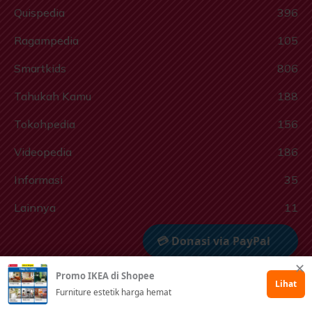
Quispedia
396
Ragampedia
105
Smartkids
806
Tahukah Kamu
188
Tokohpedia
156
Videopedia
186
Informasi
35
Lainnya
11
💳 Donasi via PayPal
✕
Promo IKEA di Shopee
🤲 Dukung via Kitabisa
Lihat
Furniture estetik harga hemat