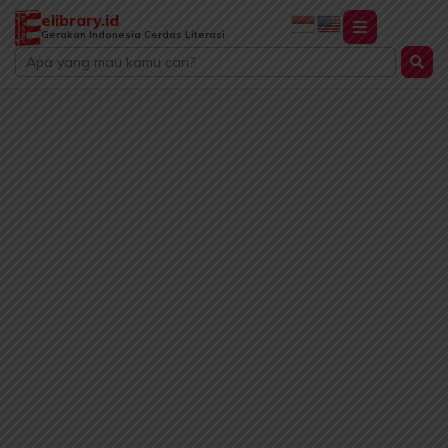
Lewati
elibrary.id
ke
Gerakan Indonesia Cerdas Literasi
Search
konten
...