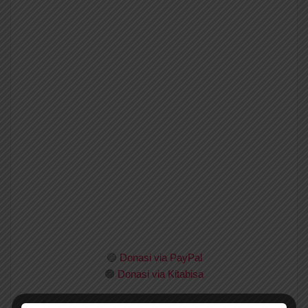
🔵
Donasi via PayPal
🟠
Donasi via Kitabisa