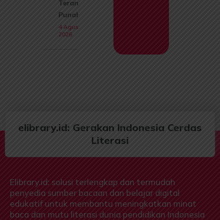
Terancam
Punah
4 Agustus
2026
elibrary.id: Gerakan Indonesia Cerdas
Literasi
Elibrary.id: solusi terlengkap dan termudah
penyedia sumber bacaan dan belajar digital
edukatif untuk membantu meningkatkan minat
baca dan mutu literasi dunia pendidikan Indonesia