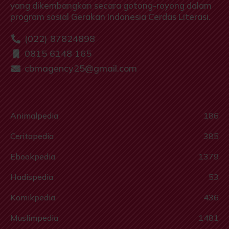
yang dikembangkan secara gotong-royong dalam
program sosial Gerakan Indonesia Cerdas Literasi.
(022) 87824898
0815 6148 165
cbmagency25@gmail.com
Animalpedia
186
Ceritapedia
385
Ebookpedia
1379
Hadispedia
53
Komikpedia
436
Muslimpedia
1481