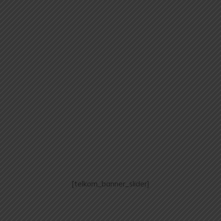
[telkom_banner_slider]