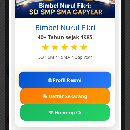
Bimbel Nurul Fikri
40+ Tahun sejak 1985
★★★★★
SD • SMP • SMA • Gap Year
🌐 Profil Resmi
📝 Daftar Sekarang
💬 Hubungi CS