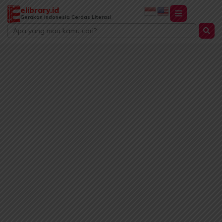
Lewati
elibrary.id
ke
Gerakan Indonesia Cerdas Literasi
Search
konten
...