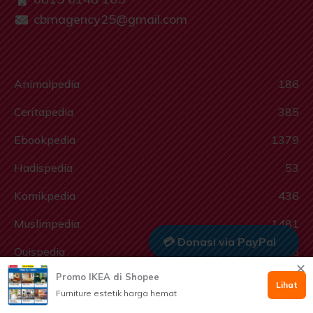
cbmagency25@gmail.com
Animalpedia
186
Ceritapedia
385
Ebookpedia
1379
Hadispedia
53
Komikpedia
436
Muslimpedia
1481
💳 Donasi via PayPal
Quispedia
396
✕
Promo IKEA di Shopee
Ragampedia
105
🤲 Dukung via Kitabisa
Lihat
Furniture estetik harga hemat
Smartkids
806