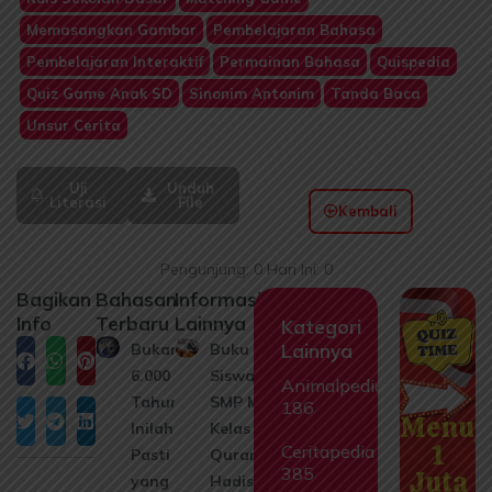
Memasangkan Gambar
Pembelajaran Bahasa
Pembelajaran Interaktif
Permainan Bahasa
Quispedia
Quiz Game Anak SD
Sinonim Antonim
Tanda Baca
Unsur Cerita
Uji
Unduh
Literasi
File
Kembali
Pengunjung: 0 Hari Ini: 0
Bagikan
Bahasan
Informasi
Info
Terbaru
Lainnya
Kategori
Bukan
Buku
Lainnya
Facebook
WhatsApp
Pinterest
6.000
Siswa
Animalpedia
Tahun!
SMP Mts
186
Menuj
Twitter
Telegram
LinkedIn
Inilah Usia
Kelas 8 Al
1
Ceritapedia
Pasti Bumi
Quran
385
Juta
yang Bikin
Hadis