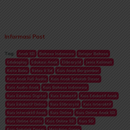
Informasi Post
Tag:
Anak SD
Bahasa Indonesia
Belajar Bahasa
Edukaplay
Edukasi Anak
Elibrary.id
Jenis Kalimat
Kata Baku
Kelas 6 Sd
Kuis Anak Bergambar
Kuis Anak Full Audio
Kuis Anak Sekolah Dasar
Kuis Audio Anak
Kuis Bahasa Indonesia
Kuis Edukasi Digital
Kuis Edukatif
Kuis Edukatif Anak
Kuis Edukatif Online
Kuis Elibrary.id
Kuis Interaktif
Kuis Interaktif Anak
Kuis Online
Kuis Online Anak SD
Kuis Online Gratis
Kuis Online SD
Kuis SD
Kuis Sekolah Dasar
Matching Game