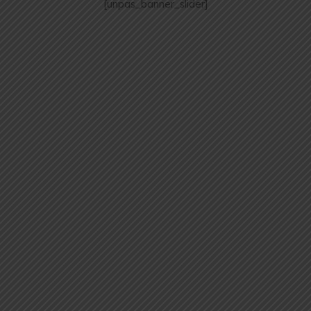
[unpas_banner_slider]