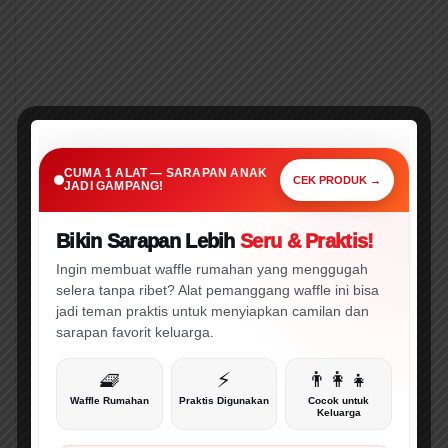
SARAPAN PRAKTIS • CEPAT • MENARIK
Cuma 1 Alat Ini,
CUMA 1 ALAT — SARAPAN ANAK
Sarapan Anak Jadi Gampang!
CEK PRODUK →
JADI GAMPANG!
Bikin Sarapan Lebih
Seru & Praktis!
🔥 WAJIB CEK!
⚡ PROMO
Ingin membuat waffle rumahan yang menggugah
selera tanpa ribet? Alat pemanggang waffle ini bisa
jadi teman praktis untuk menyiapkan camilan dan
sarapan favorit keluarga.
🧇
⚡
👨‍👩‍👧
Waffle Rumahan
Praktis Digunakan
Cocok untuk
Keluarga