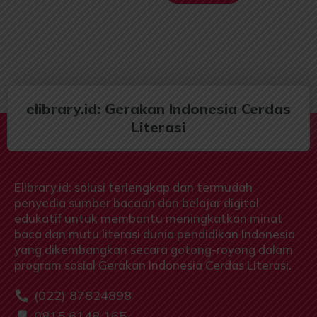
elibrary.id: Gerakan Indonesia Cerdas
Literasi
Elibrary.id: solusi terlengkap dan termudah
penyedia sumber bacaan dan belajar digital
edukatif untuk membantu meningkatkan minat
baca dan mutu literasi dunia pendidikan Indonesia
yang dikembangkan secara gotong-royong dalam
program sosial Gerakan Indonesia Cerdas Literasi.
(022) 87824898
0815 6148 165