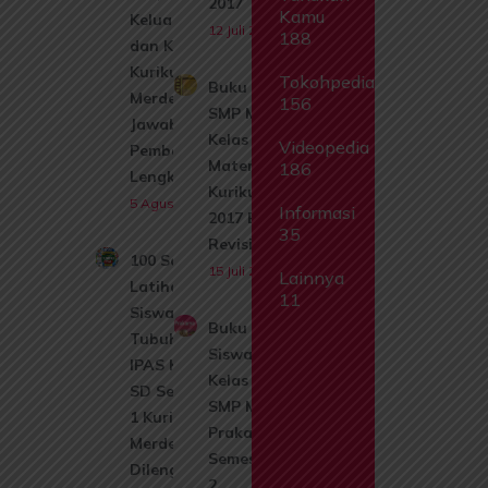
2017
Kamu
Keluarga,
12 Juli 2026
188
dan Kerabat
Kurikulum
Tokohpedia
Buku Siswa
Merdeka +
156
SMP MTs
Jawaban &
Kelas 8
Videopedia
Pembahasan
Matematika
186
Lengkap
Kurikulum
5 Agustus 2026
Informasi
2017 Edisi
35
Revisi 2017
100 Soal
15 Juli 2026
Lainnya
Latihan
11
Siswa Bab 1
Buku
Tubuhku
Siswa
IPAS Kelas 1
Kelas 9
SD Semester
SMP MTs
1 Kurikulum
Prakarya
Merdeka
Semester
Dilengkapi
2