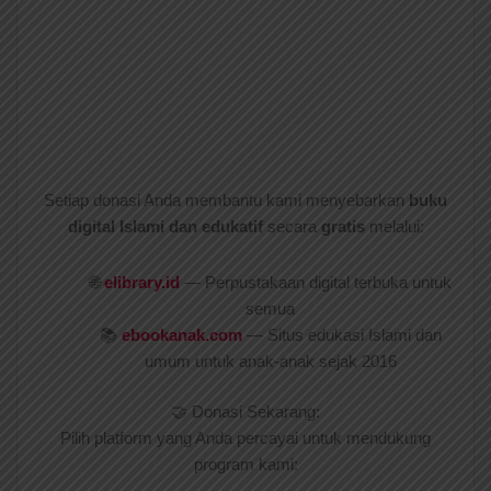
Setiap donasi Anda membantu kami menyebarkan
buku
digital Islami dan edukatif
secara
gratis
melalui:
🌐
elibrary.id
— Perpustakaan digital terbuka untuk
semua
📚
ebookanak.com
— Situs edukasi Islami dan
umum untuk anak-anak sejak 2016
🤝 Donasi Sekarang:
Pilih platform yang Anda percayai untuk mendukung
program kami: