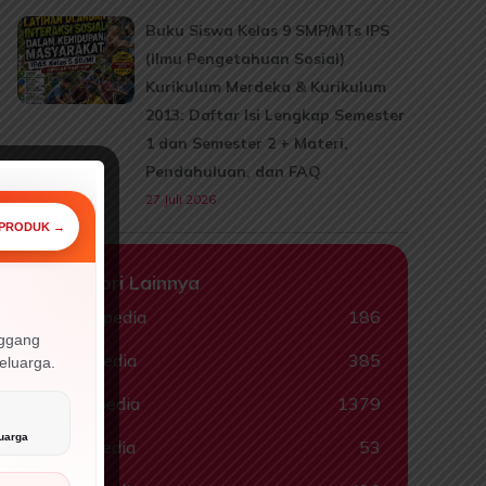
Buku Siswa Kelas 9 SMP/MTs IPS
(Ilmu Pengetahuan Sosial)
Kurikulum Merdeka & Kurikulum
2013: Daftar Isi Lengkap Semester
1 dan Semester 2 + Materi,
Pendahuluan, dan FAQ
27 Juli 2026
 PRODUK →
Kategori Lainnya
⚡ PROMO
Animalpedia
186
nggang
Ceritapedia
385
keluarga.
Ebookpedia
1379

uarga
Hadispedia
53