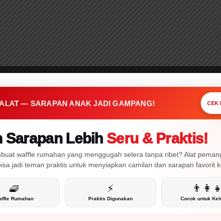
PRAKTIS • CEPAT • MENARIK
a 1 Alat Ini,
apan Anak Jadi
mpang!
 ALAT — SARAPAN ANAK JADI GAMPANG!
CEK
n Sarapan Lebih
Seru & Praktis!
CEK!
buat waffle rumahan yang menggugah selera tanpa ribet? Alat pema
 bisa jadi teman praktis untuk menyiapkan camilan dan sarapan favorit 
🧇
⚡
👨‍👩‍
ffle Rumahan
Praktis Digunakan
Cocok untuk Kel