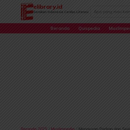
Lewati
elibrary.id
Search
ke
Gerakan Indonesia Cerdas Literasi
...
konten
Beranda
Quispedia
Muslimpe
Beranda 2025
/
Muslimpedia
/
Mengusap Perban dan Sej