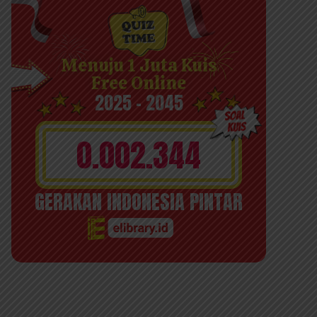
Menuju 1 Juta Kuis
Free Online
2025 - 2045
0.002.344
GERAKAN INDONESIA PINTAR