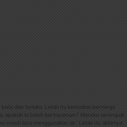
 batu dan terluka. Lelaki itu kemudian bermimpi
a, apakah ia boleh bertayamum? Mereka serempak
masih bisa menggunakan air.’ Lelaki itu akhirnya