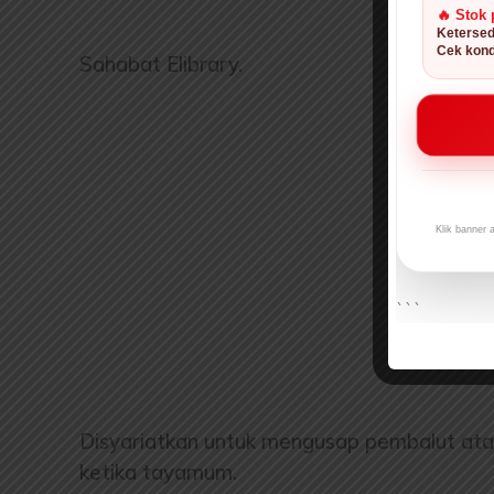
🔥 Stok 
Ketersed
Cek kond
Sahabat Elibrary.
Klik banner 
```
Disyariatkan untuk mengusap pembalut atau
ketika tayamum.