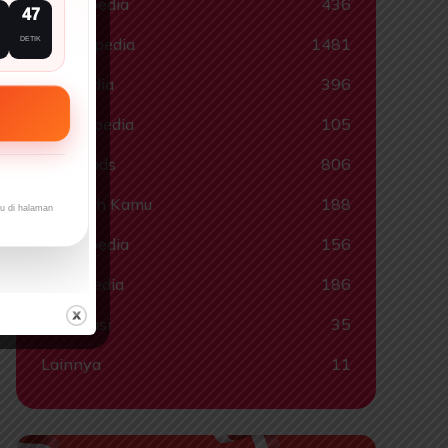
Komikpedia
436
46
Muslimpedia
1481
DETIK
Quispedia
396
Ragampedia
105
Smartkids
806
Tahukah Kamu
188
ru di halaman
Tokohpedia
156
Videopedia
186
Informasi
35
Lainnya
11