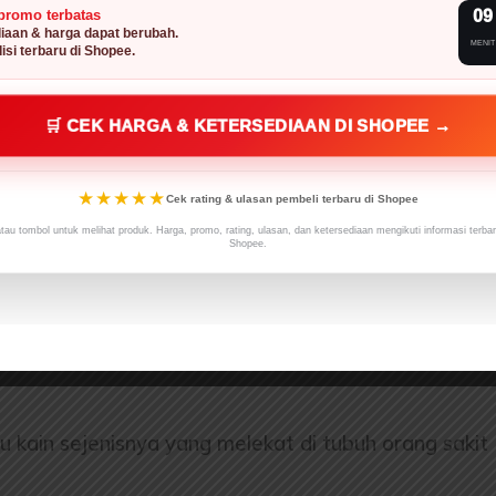
promo terbatas
09
iaan & harga dapat berubah.
MENIT
isi terbaru di Shopee.
🛒 CEK HARGA & KETERSEDIAAN DI SHOPEE →
★★★★★
Cek rating & ulasan pembeli terbaru di Shopee
atau tombol untuk melihat produk. Harga, promo, rating, ulasan, dan ketersediaan mengikuti informasi terba
Shopee.
 kain sejenisnya yang melekat di tubuh orang sakit