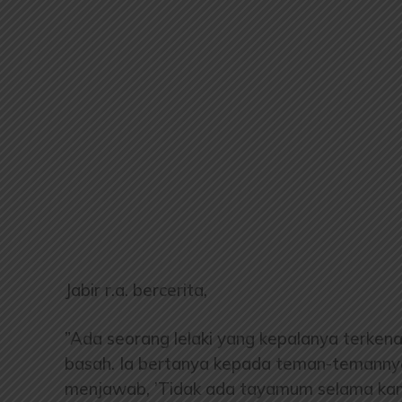
Jabir r.a. bercerita,
”Ada seorang lelaki yang kepalanya terkena
basah. Ia bertanya kepada teman-temanny
menjawab, ’Tidak ada tayamum selama kamu 