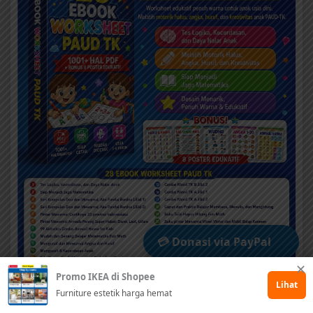
💳 Donasi via PayPal
✕
Promo IKEA di Shopee
🤲 Dukung via Kitabisa
Lihat
Furniture estetik harga hemat