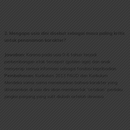
2. Mengapa usia dini disebut sebagai masa paling kritis
untuk penanaman karakter?
Jawaban:
Karena pada usia 0-6 tahun terjadi
perkembangan otak tercepat (golden age) dan anak
menyerap semua informasi sebagai fondasi kepribadian.
Pembahasan:
Kurikulum 2013 PAUD dan Kurikulum
Merdeka sama-sama menekankan bahwa karakter yang
ditanamkan di usia dini akan membentuk “cetakan” perilaku
jangka panjang yang sulit diubah setelah dewasa.