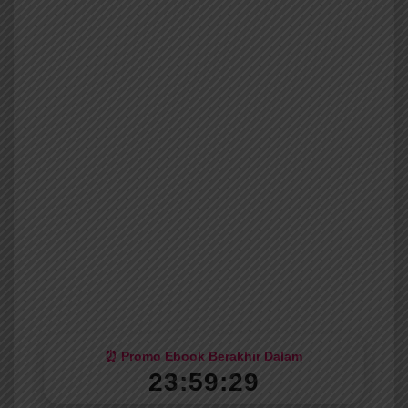
⏰ Promo Ebook Berakhir Dalam
23:59:27