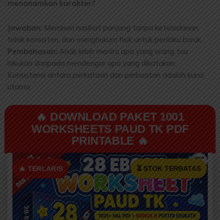
menanamkan karakter?
Jawaban:
Memberi nasihat panjang tanpa keteladanan,
tidak konsisten, dan menghukum fisik untuk perilaku buruk.
Pembahasan:
Anak lebih meniru apa yang orang tua
lakukan daripada mendengar apa yang dikatakan.
Konsistensi antara perkataan dan perbuatan adalah kunci
utama.
🔥 DOWNLOAD PAKET 1001
WORKSHEETS PAUD TK PDF
PRINTABLE 🔥
🔥 TERLARIS
⏳ STOK TERBATAS