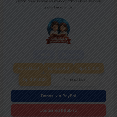
jutaan anak Indonesia mendapatkan akses bacaan
gratis berkualitas.
Sekali
Bulanan
Rp 10.000
Rp 25.000
Rp 50.000
Rp 100.000
Donasi via PayPal
Donasi via Kitabisa