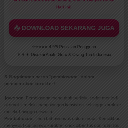
🔥 Paket Ebook Anak Sedang Viral & Banyak Dicari
Hari Ini!
📥 DOWNLOAD SEKARANG JUGA
⭐⭐⭐⭐⭐ 4.9/5 Penilaian Pengguna
👨‍👩‍👧 Disukai Anak, Guru & Orang Tua Indonesia
6. Bagaimana peran “pembiasaan” dalam
pembentukan karakter?
Jawaban:
Pembiasaan mengubah perilaku sadar menjadi
otomatis melalui pengulangan konsisten, sehingga karakter
melekat hingga dewasa.
Pembahasan:
Teori behavioristik dalam modul Kemdikbud
menyebutkan bahwa karakter anak dibentuk dari rutinitas