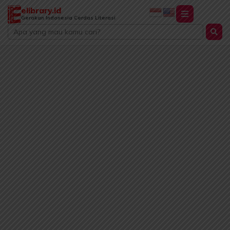
Lewati
elibrary.id
ke
Gerakan Indonesia Cerdas Literasi
Search
konten
...