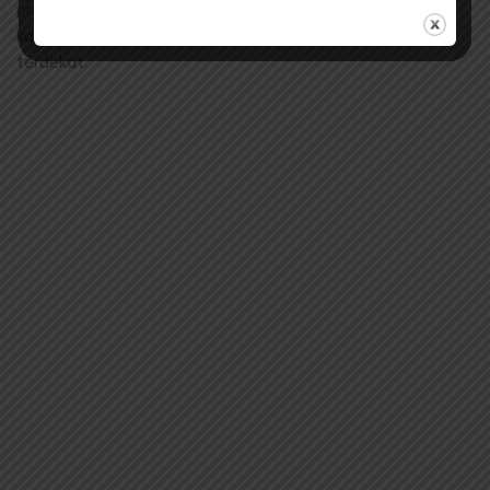
proses pembiasaan dan keteladanan. Pada anak usia dini,
karakter terbentuk dari interaksi dengan lingkungan
terdekat.