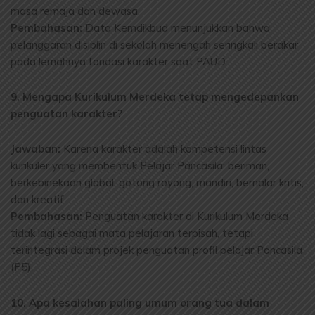
masa remaja dan dewasa.
Pembahasan:
Data Kemdikbud menunjukkan bahwa
pelanggaran disiplin di sekolah menengah seringkali berakar
pada lemahnya fondasi karakter saat PAUD.
9. Mengapa Kurikulum Merdeka tetap mengedepankan
penguatan karakter?
Jawaban:
Karena karakter adalah kompetensi lintas
kurikuler yang membentuk Pelajar Pancasila: beriman,
berkebinekaan global, gotong royong, mandiri, bernalar kritis,
dan kreatif.
Pembahasan:
Penguatan karakter di Kurikulum Merdeka
tidak lagi sebagai mata pelajaran terpisah, tetapi
terintegrasi dalam projek penguatan profil pelajar Pancasila
(P5).
10. Apa kesalahan paling umum orang tua dalam