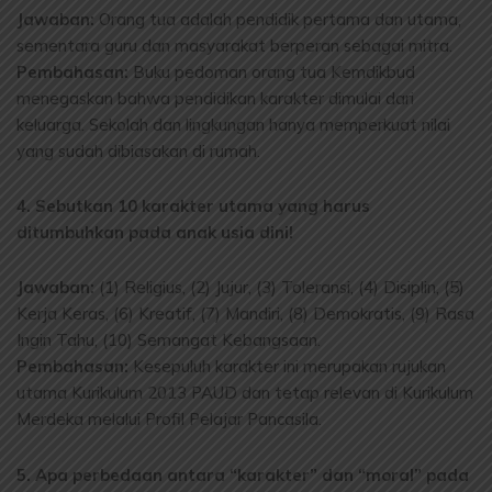
Jawaban:
Orang tua adalah pendidik pertama dan utama,
sementara guru dan masyarakat berperan sebagai mitra.
Pembahasan:
Buku pedoman orang tua Kemdikbud
menegaskan bahwa pendidikan karakter dimulai dari
keluarga. Sekolah dan lingkungan hanya memperkuat nilai
yang sudah dibiasakan di rumah.
4. Sebutkan 10 karakter utama yang harus
ditumbuhkan pada anak usia dini!
Jawaban:
(1) Religius, (2) Jujur, (3) Toleransi, (4) Disiplin, (5)
Kerja Keras, (6) Kreatif, (7) Mandiri, (8) Demokratis, (9) Rasa
Ingin Tahu, (10) Semangat Kebangsaan.
Pembahasan:
Kesepuluh karakter ini merupakan rujukan
utama Kurikulum 2013 PAUD dan tetap relevan di Kurikulum
Merdeka melalui Profil Pelajar Pancasila.
5. Apa perbedaan antara “karakter” dan “moral” pada