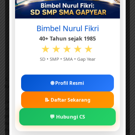
Bimbel Nurul Fikri
40+ Tahun sejak 1985
★★★★★
SD • SMP • SMA • Gap Year
1. Apa definisi karakter menurut panduan resmi
🌐 Profil Resmi
Kemdikbud untuk orang tua?
📝 Daftar Sekarang
Jawaban:
Karakter adalah nilai-nilai kebajikan yang
diwujudkan dalam bentuk pikiran, sikap, perasaan,
💬 Hubungi CS
perkataan, dan perbuatan berdasarkan norma agama,
hukum, adat, dan budaya.
Pembahasan:
Karakter bukan bawaan lahir, melainkan hasil