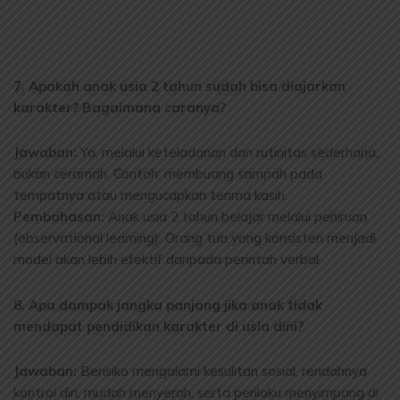
7. Apakah anak usia 2 tahun sudah bisa diajarkan
karakter? Bagaimana caranya?
Jawaban:
Ya, melalui keteladanan dan rutinitas sederhana,
bukan ceramah. Contoh: membuang sampah pada
tempatnya atau mengucapkan terima kasih.
Pembahasan:
Anak usia 2 tahun belajar melalui peniruan
(observational learning). Orang tua yang konsisten menjadi
model akan lebih efektif daripada perintah verbal.
8. Apa dampak jangka panjang jika anak tidak
mendapat pendidikan karakter di usia dini?
Jawaban:
Berisiko mengalami kesulitan sosial, rendahnya
kontrol diri, mudah menyerah, serta perilaku menyimpang di