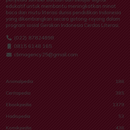
edukatif untuk membantu meningkatkan minat
baca dan mutu literasi dunia pendidikan Indonesia
yang dikembangkan secara gotong-royong dalam
program sosial Gerakan Indonesia Cerdas Literasi.
(022) 87824898
0815 6148 165
cbmagency25@gmail.com
Animalpedia
186
Ceritapedia
385
Ebookpedia
1379
Hadispedia
53
Komikpedia
436