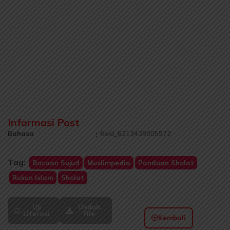
Informasi Post
Bahasa
:
field_6213439005972
Tag:
Bacaan Sujud
Muslimpedia
Panduan Sholat
Rukun Islam
Sholat
Uji
Unduh
Literasi
File
Kembali