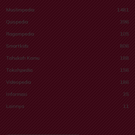
Muslimpedia
1481
Quispedia
396
Ragampedia
105
Smartkids
806
Tahukah Kamu
188
Tokohpedia
156
Videopedia
186
Informasi
35
Lainnya
11