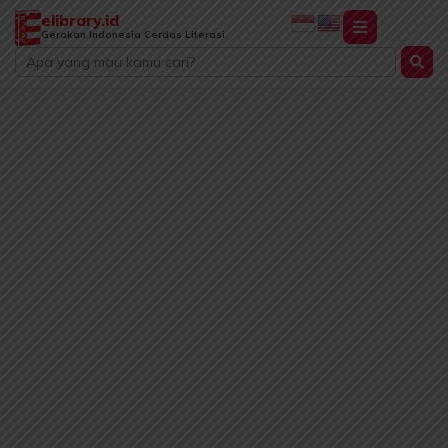
Lewati
elibrary.id
ke
Gerakan Indonesia Cerdas Literasi
Search
konten
...