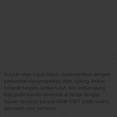
Sajdah atau sujud dapat disamaartikan dengan
perbuatan menempatkan dahi, hidung, kedua
telapak tangan, kedua lutut, dan kedua ujung
kaki pada kondisi serentak di lantai dengan
tujuan tertentu karena Allah SWT pada waktu
dan saat-saat tertentu.