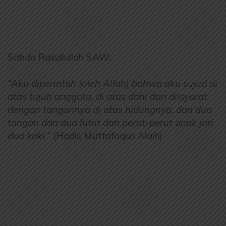
Sabda Rasullullah SAW:
“Aku diperintah (oleh Allah) bahwa aku sujud di
atas tujuh anggota, di atas dahi dan diisyarat
dengan tangannya di atas hidungnya, dan dua
tangan dan dua lutut dan perut-perut anak jari
dua kaki.”
(Hadis Muttafaqun Alaih)