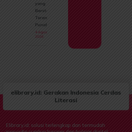
yang Kini
Berstatus
Terancam
Punah
4 Agustus
2026
elibrary.id: Gerakan Indonesia Cerdas
Literasi
Elibrary.id: solusi terlengkap dan termudah
penyedia sumber bacaan dan belajar digital