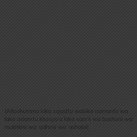
(Alloohumma laka sajadtu wabika aamantu wa
laka aslamtu khosya’a laka sam’ii wa bashorii wa
mukhkhii wa ‘adhmii wa ‘ashobii)