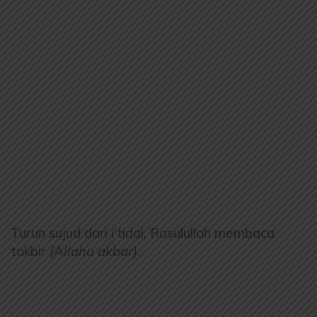
Turun sujud dari i’tidal, Rasulullah membaca
takbir
(Allahu akbar)
.