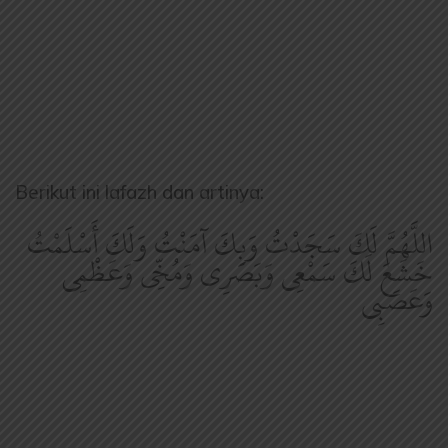
Berikut ini lafazh dan artinya:
اللَّهُمَّ لَكَ سَجَدْتُ وَبِكَ آمَنْتُ وَلَكَ أَسْلَمْتُ
خَشَعَ لَكَ سَمْعِى وَبَصَرِى وَمُخِّى وَعَظْمِى
وَعَصَبِى