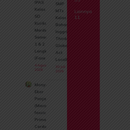
IPAS
SMP
Kelas 1
MTs
Lainnya
SD
11
Kelas 9
Kurikulum
Bahasa
Merdeka
Inggris
Semester
Think
1 & 2
Globally
Lengkap
Act
(Fase A)
Locally
4 Agustus
30 Juli
2026
2026
Monyet
Ekor
Panjang
(Macaca
fascicularis):
Primata
Cerdas