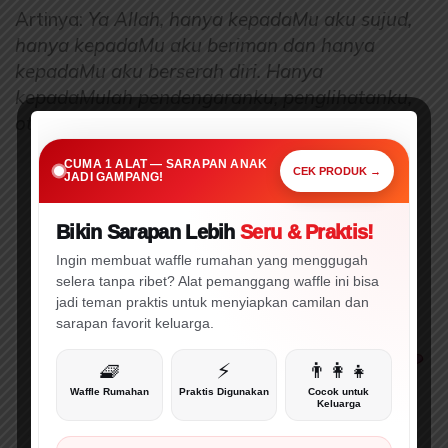
Artinya:
Ya Allah, hanya kepadaMu aku sujud,
hanya kepadaMu aku beriman dan hanya
kepadaMu aku berserah diri. Hanya
kepadaMulah pendengaranku, penglihatanku,
otakku, tulangku, dan syarafku tunduk.
SARAPAN PRAKTIS • CEPAT • MENARIK
Cuma 1 Alat Ini,
CUMA 1 ALAT — SARAPAN ANAK
Sarapan Anak Jadi Gampang!
CEK PRODUK →
JADI GAMPANG!
Bikin Sarapan Lebih
Seru & Praktis!
🔥 WAJIB CEK!
⚡ PROMO
Ingin membuat waffle rumahan yang menggugah
selera tanpa ribet? Alat pemanggang waffle ini bisa
jadi teman praktis untuk menyiapkan camilan dan
sarapan favorit keluarga.
🧇
⚡
👨‍👩‍👧
Waffle Rumahan
Praktis Digunakan
Cocok untuk
Keluarga