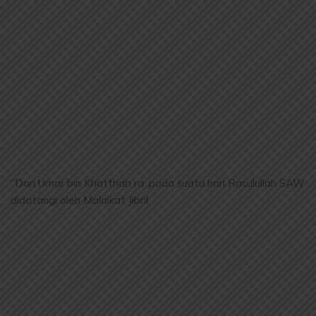
“Dari Umar bin Khatthab ra. pada suatu hari Rasulullah SAW
didatangi oleh Malaikat Jibril.