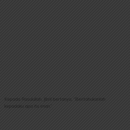
Kepada Rasulullah, Jibril bertanya, “Beritahukanlah
kepadaku apa itu iman.”