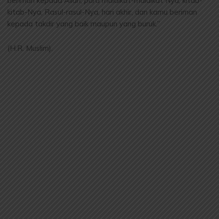
beriman kepada Allah, para malaikat-malaikat Nya, kitab-
kitab-Nya, Rasul-rasul-Nya, hari akhir, dan kamu beriman
kepada takdir yang baik maupun yang buruk.”
(H.R. Muslim).