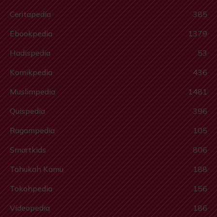
Ceritapedia
385
Ebookpedia
1379
Hadispedia
53
Komikpedia
436
Muslimpedia
1481
Quispedia
396
Ragampedia
105
Smartkids
806
Tahukah Kamu
188
Tokohpedia
156
Videopedia
186