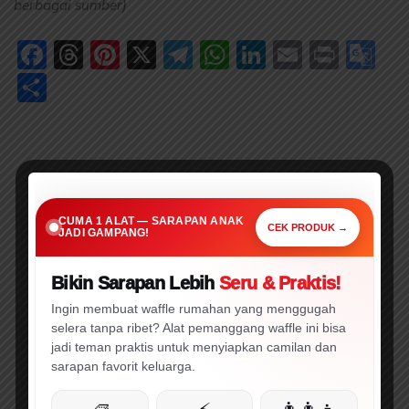
berbagai sumber)
Facebook
Threads
Pinterest
X
Telegram
WhatsApp
LinkedIn
Email
Print
Go
Tr
Share
SARAPAN PRAKTIS • CEPAT • MENARIK
Cuma 1 Alat Ini,
CUMA 1 ALAT — SARAPAN ANAK
Sarapan Anak Jadi Gampang!
CEK PRODUK →
JADI GAMPANG!
Bikin Sarapan Lebih
Seru & Praktis!
🔥 WAJIB CEK!
⚡ PROMO
Ingin membuat waffle rumahan yang menggugah
selera tanpa ribet? Alat pemanggang waffle ini bisa
jadi teman praktis untuk menyiapkan camilan dan
sarapan favorit keluarga.