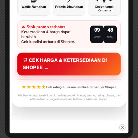
🧇
⚡
👨‍👩‍👧
Waffle Rumahan
Praktis Digunakan
Cocok untuk
Keluarga
🔥 Stok promo terbatas
09
47
Ketersediaan & harga dapat
berubah.
MENIT
DETIK
Cek kondisi terbaru di Shopee.
🛒 CEK HARGA & KETERSEDIAAN DI
SHOPEE →
★★★★★
Cek rating & ulasan pembeli terbaru di Shopee
Klik banner atau tombol untuk melihat produk. Harga, promo, rating, ulasan, dan
ketersediaan mengikuti informasi terbaru di halaman Shopee.
```