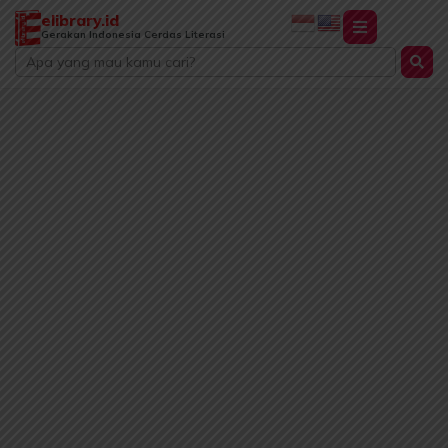
Lewati
elibrary.id
ke
Gerakan Indonesia Cerdas Literasi
Search
konten
...