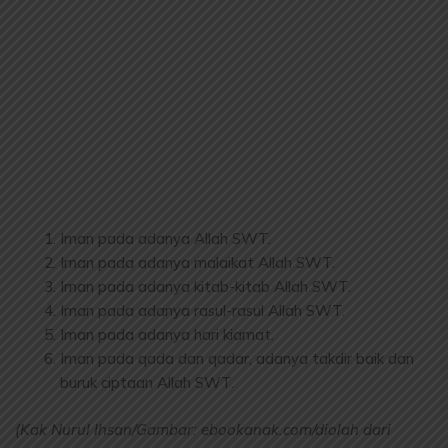
Iman pada adanya Allah SWT.
Iman pada adanya malaikat Allah SWT.
Iman pada adanya kitab-kitab Allah SWT.
Iman pada adanya rasul-rasul Allah SWT.
Iman pada adanya hari kiamat.
Iman pada qada dan qadar, adanya takdir baik dan
buruk ciptaan Allah SWT.
(Kak Nurul Ihsan/Gambar: ebookanak.com/diolah dari