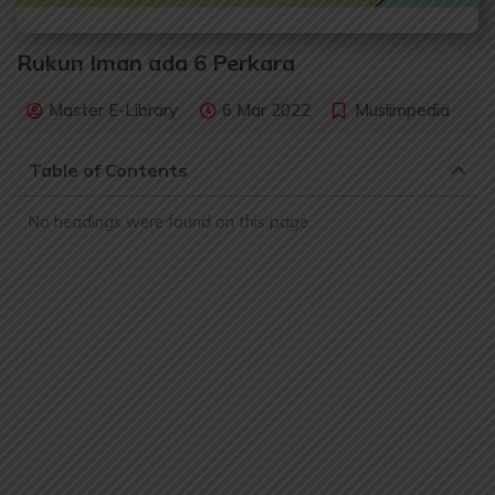
Rukun Iman ada 6 Perkara
Master E-Library
6 Mar 2022
Muslimpedia
Table of Contents
No headings were found on this page.