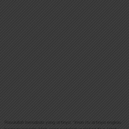
Rasulullah bersabda yang artinya: “Iman itu artinya engkau