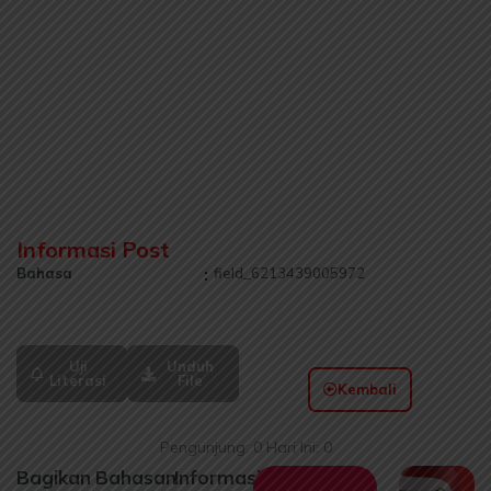
Informasi Post
Bahasa
:
field_6213439005972
Uji
Unduh
Literasi
File
Kembali
Pengunjung: 0 Hari Ini: 0
Bagikan
Bahasan
Informasi