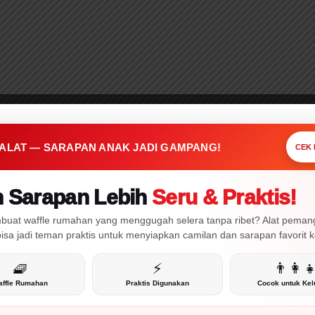
Tr
a
n
PRAKTIS • CEPAT • MENARIK
a 1 Alat Ini,
sl
at
apan Anak Jadi
e
mpang!
 ALAT — SARAPAN ANAK JADI GAMPANG!
CEK
n Sarapan Lebih
Seru & Praktis!
CEK!
buat waffle rumahan yang menggugah selera tanpa ribet? Alat pema
 bisa jadi teman praktis untuk menyiapkan camilan dan sarapan favorit 
🧇
⚡
👨‍👩‍
ffle Rumahan
Praktis Digunakan
Cocok untuk Kel