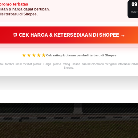
promo terbatas
09
iaan & harga dapat berubah.
MENIT
isi terbaru di Shopee.
🛒 CEK HARGA & KETERSEDIAAN DI SHOPEE →
★★★★★
Cek rating & ulasan pembeli terbaru di Shopee
atau tombol untuk melihat produk. Harga, promo, rating, ulasan, dan ketersediaan mengikuti informasi terba
Shopee.