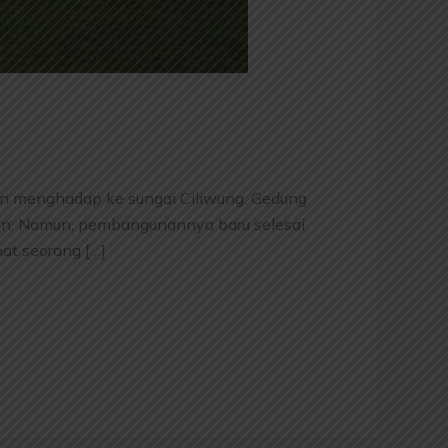
dan menghadap ke sungai Ciliwung. Gedung
ten. Namun, pembangunannya baru selesai
at seorang […]