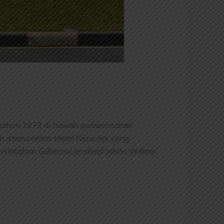
da tahun 1873 di bawah pemerintahan
 istana dekat Hotel Rijswikjk yang
intahan Gubernur Jenderal Johan Willem