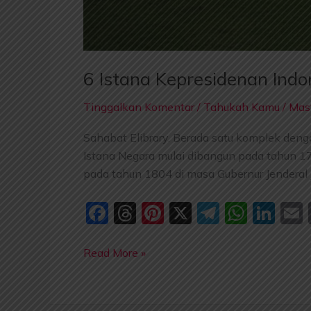
6 Istana Kepresidenan Indo
Tinggalkan Komentar
/
Tahukah Kamu
/
Mast
Sahabat Elibrary. Berada satu komplek deng
Istana Negara mulai dibangun pada tahun 1
pada tahun 1804 di masa Gubernur Jenderal 
F
T
Pi
X
T
W
Li
a
hr
nt
el
h
n
c
e
er
e
at
k
Read More »
e
a
e
gr
s
e
l
b
d
st
a
A
dI