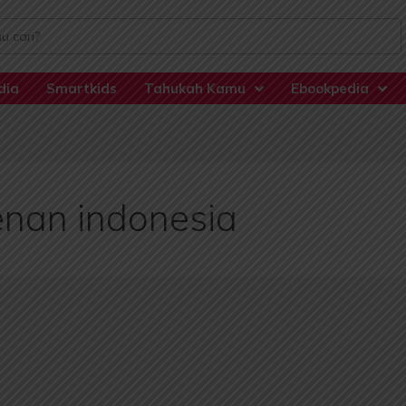
dia
Smartkids
Tahukah Kamu
Ebookpedia
enan indonesia