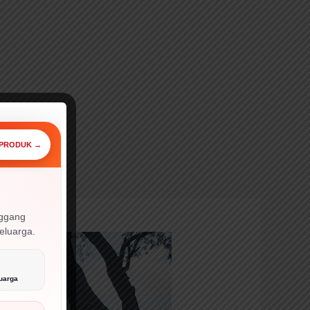
 PRODUK →
⚡ PROMO
nggang
keluarga.

uarga