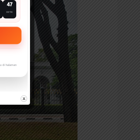
45
DETIK
ru di halaman