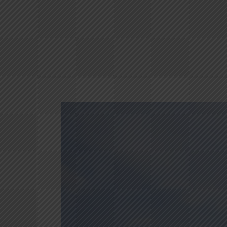
6
Istana
Kepresidenan
Indonesia:
Istana
Negara