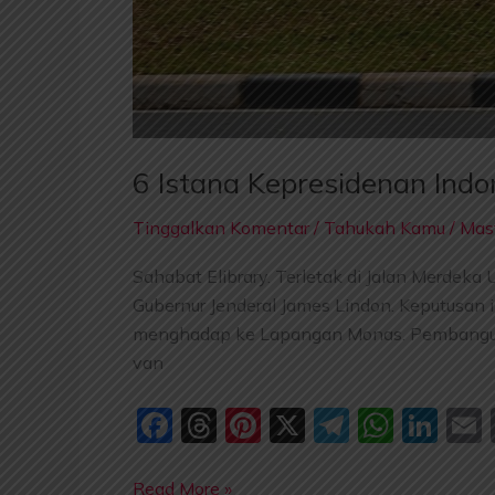
6 Istana Kepresidenan Indo
Tinggalkan Komentar
/
Tahukah Kamu
/
Mast
Sahabat Elibrary. Terletak di Jalan Merdek
Gubernur Jenderal James Lindon. Keputusan 
menghadap ke Lapangan Monas. Pembanguna
van
F
T
Pi
X
T
W
Li
a
hr
nt
el
h
n
Read More »