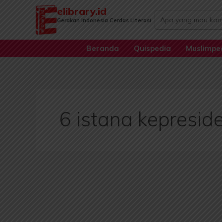
Lewati
elibrary.id
Search
ke
Gerakan Indonesia Cerdas Literasi
...
konten
Beranda
Quispedia
Muslimpe
6 istana kepresid