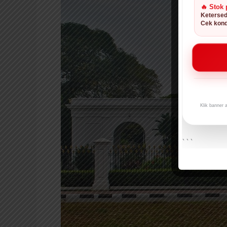
Istana
🔥 Stok 
Merdeka
Ketersed
Cek kond
Klik banner 
```