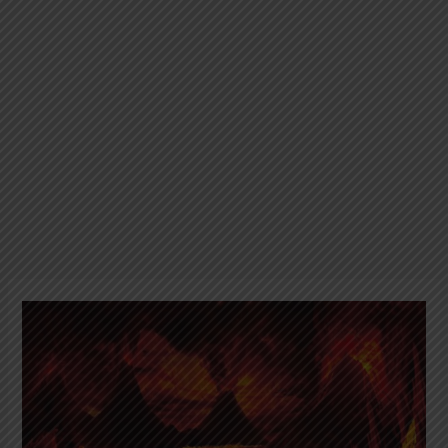
Tabel
Statistik
Neraka
dalam
Islam:
Data