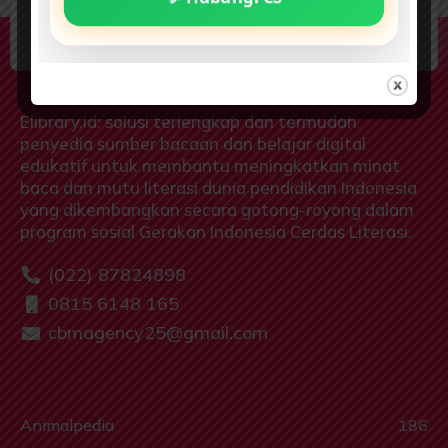
elibrary.id: Gerakan Indonesia Cerdas
Literasi
Elibrary.id: solusi terlengkap dan termudah
penyedia sumber bacaan dan belajar digital
edukatif untuk membantu meningkatkan minat
baca dan mutu literasi dunia pendidikan Indonesia
yang dikembangkan secara gotong-royong dalam
program sosial Gerakan Indonesia Cerdas Literasi.
(022) 87824898
0815 6148 165
cbmagency25@gmail.com
Animalpedia
186