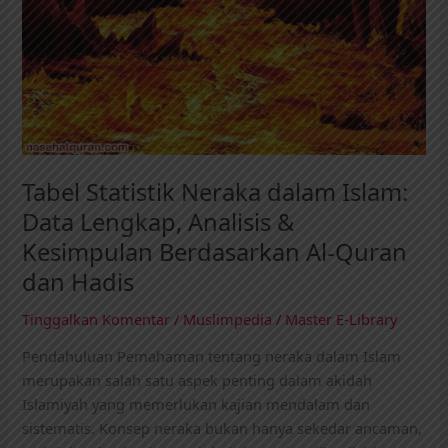
Lengkap,
Analisis
&
Kesimpulan
Berdasarkan
Al-
Quran
dan
Tabel Statistik Neraka dalam Islam:
Hadis
Data Lengkap, Analisis &
Kesimpulan Berdasarkan Al-Quran
dan Hadis
Tinggalkan Komentar
/
Muslimpedia
/
Master E-Library
Pendahuluan Pemahaman tentang neraka dalam Islam
merupakan salah satu aspek penting dalam akidah
Islamiyah yang memerlukan kajian mendalam dan
sistematis. Konsep neraka bukan hanya sekedar ancaman,