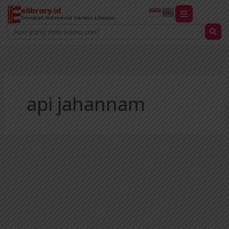
Lewati
elibrary.id
ke
Gerakan Indonesia Cerdas Literasi
Search
konten
...
api jahannam