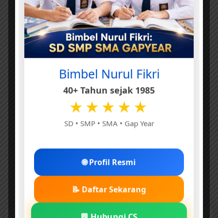
e
Bimbel Nurul Fikri
40+ Tahun sejak 1985
★★★★★
SD • SMP • SMA • Gap Year
🌐 Profil Resmi
📝 Daftar Sekarang
💬 Hubungi CS