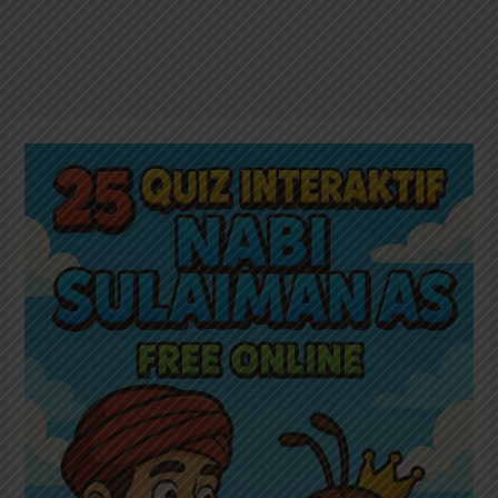
25
Soal
Quiz
Interaktif
Nabi
Sulaiman
AS
Free
Online:
Dari
Lahir
Sampai
Wafat;