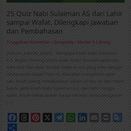
25 Quiz Nabi Sulaiman AS dari Lahir
sampai Wafat, Dilengkapi Jawaban
dan Pembahasan
Tinggalkan Komentar
/
Quispedia
/
Master E-Library
[telkom_banner_slider] Mengapa Kisah Nabi Sulaiman
A.S. Begitu Penting untuk Anak-Anak? Assalamualaikum,
Adik-adik dan Ayah Bunda! Siapa di sini yang suka dengan
cerita-cerita hebat? Hari ini, kita akan menyelami salah
satu kisah paling menakjubkan dalam Al-Qur’an dan Hadis
Sahih, yaitu kisah Nabi Sulaiman A.S. dari lahir hingga
wafat. Kisah beliau bukan hanya sekadar cerita pengantar
[…]
F
T
Pi
X
T
W
Li
E
Pr
G
a
h
nt
el
h
n
m
in
o
S