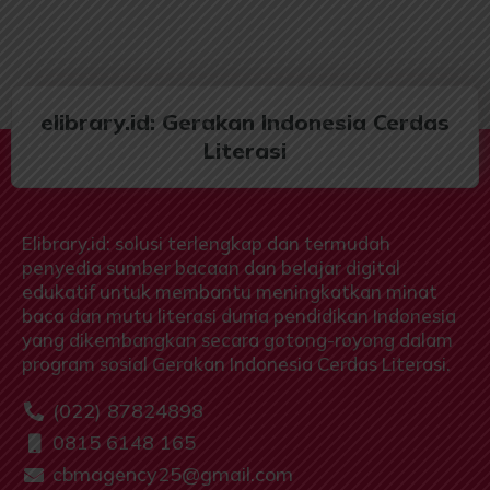
elibrary.id: Gerakan Indonesia Cerdas
Literasi
Elibrary.id: solusi terlengkap dan termudah
penyedia sumber bacaan dan belajar digital
edukatif untuk membantu meningkatkan minat
baca dan mutu literasi dunia pendidikan Indonesia
yang dikembangkan secara gotong-royong dalam
program sosial Gerakan Indonesia Cerdas Literasi.
(022) 87824898
0815 6148 165
cbmagency25@gmail.com