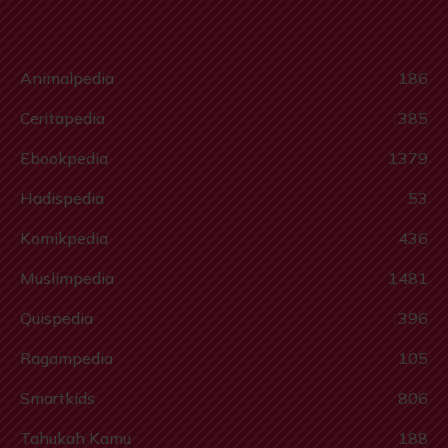
Animalpedia
186
Ceritapedia
385
Ebookpedia
1379
Hadispedia
53
Komikpedia
436
Muslimpedia
1481
Quispedia
396
Ragampedia
105
Smartkids
806
Tahukah Kamu
188