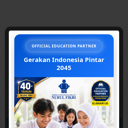
k
n
sl
a
e
OFFICIAL EDUCATION PARTNER
Gerakan Indonesia Pintar
2045
25
Soal