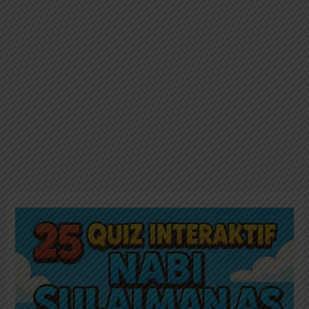
25
Quiz
Nabi
Sulaiman
AS
dari