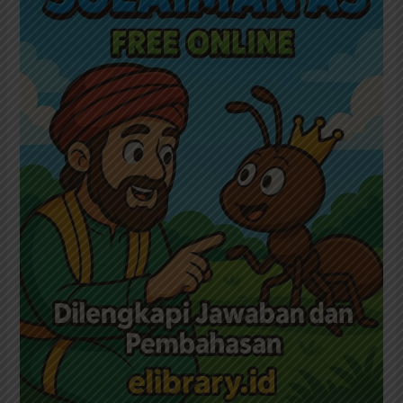
Lahir
sampai
Wafat,
Dilengkapi
Jawaban
dan
Pembahasan