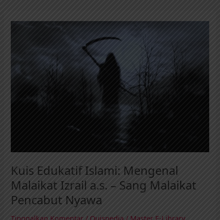
Kuis
Edukatif
Islami:
Mengenal
Malaikat
Izrail
a.s.
–
Sang
Malaikat
Pencabut
Nyawa
Kuis Edukatif Islami: Mengenal
Malaikat Izrail a.s. – Sang Malaikat
Pencabut Nyawa
Tinggalkan Komentar
/
Quispedia
/
Master E-Library