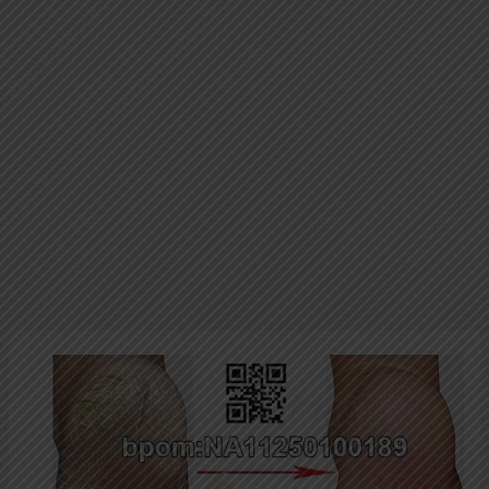
Review
Krim
Kaki
Pecah
Pecah