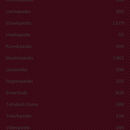
Ceritapedia
385
Ebookpedia
1379
Hadispedia
53
Komikpedia
436
Muslimpedia
1481
Quispedia
396
Ragampedia
105
Smartkids
806
Tahukah Kamu
188
Tokohpedia
156
Videopedia
186