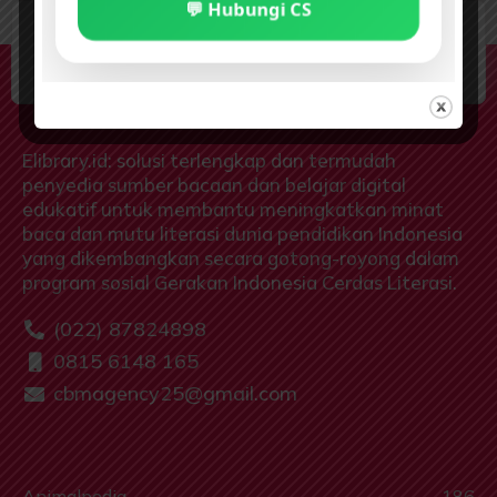
💬 Hubungi CS
elibrary.id: Gerakan Indonesia Cerdas
Literasi
Elibrary.id: solusi terlengkap dan termudah
penyedia sumber bacaan dan belajar digital
edukatif untuk membantu meningkatkan minat
baca dan mutu literasi dunia pendidikan Indonesia
yang dikembangkan secara gotong-royong dalam
program sosial Gerakan Indonesia Cerdas Literasi.
(022) 87824898
0815 6148 165
cbmagency25@gmail.com
Animalpedia
186