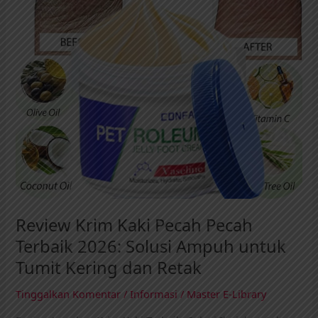
Terbaik
2026:
Solusi
Ampuh
untuk
Tumit
Kering
dan
Retak
Review Krim Kaki Pecah Pecah
Terbaik 2026: Solusi Ampuh untuk
Tumit Kering dan Retak
Tinggalkan Komentar
/
Informasi
/
Master E-Library