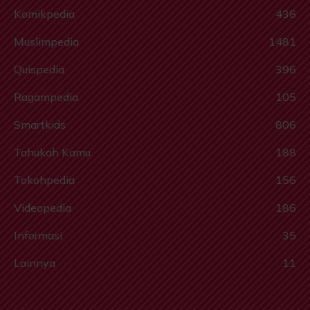
Komikpedia
436
Muslimpedia
1481
Quispedia
396
Ragampedia
105
Smartkids
806
Tahukah Kamu
188
Tokohpedia
156
Videopedia
186
Informasi
35
Lainnya
11