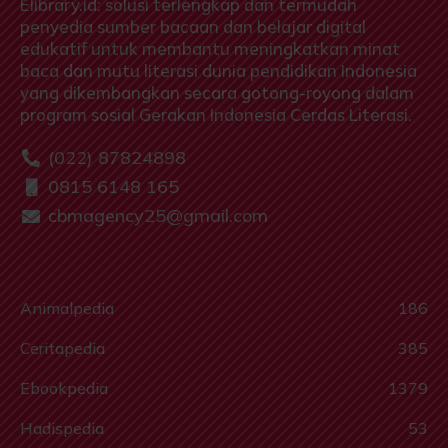
Elibrary.id: solusi terlengkap dan termudah
penyedia sumber bacaan dan belajar digital
edukatif untuk membantu meningkatkan minat
baca dan mutu literasi dunia pendidikan Indonesia
yang dikembangkan secara gotong-royong dalam
program sosial Gerakan Indonesia Cerdas Literasi.
(022) 87824898
0815 6148 165
cbmagency25@gmail.com
Animalpedia
186
Ceritapedia
385
Ebookpedia
1379
Hadispedia
53