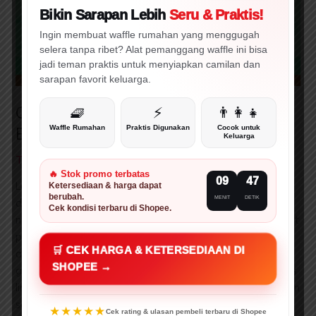
Letak
Bikin Sarapan Lebih
Seru & Praktis!
dan
🔥 WAJIB CEK!
⚡ PROMO
Batas
Ingin membuat waffle rumahan yang menggugah
selera tanpa ribet? Alat pemanggang waffle ini bisa
Wilayah
jadi teman praktis untuk menyiapkan camilan dan
Indonesia
sarapan favorit keluarga.
Geografi SMA Kelas 11: Letak dan
🧇
⚡
👨‍👩‍👧
Batas Wilayah Indonesia
Waffle Rumahan
Praktis Digunakan
Cocok untuk
Keluarga
Tinggalkan Komentar
/
Videopedia
/
Master E-Library
🔥 Stok promo terbatas
09
47
Letak Astronomis Indonesia Letak astronomis ini
Ketersediaan & harga dapat
berubah.
MENIT
DETIK
digambarkan oleh garis khayal, alias tidak ada di dunia
Cek kondisi terbaru di Shopee.
nyata, namun digambarkan oleh kartografer atau pembuat
peta untuk memudahkan dalam mengetahui lokasi
🛒 CEK HARGA & KETERSEDIAAN DI
absolutnya, yaitu dengan mengetahui garis lintang dan
SHOPEE →
garis bujurnya. Bagi kalian yang mungkin belum tahu, Garis
lintang adalah garis yang membagi dunia bagian utara dan
selatan (horizontal),
★★★★★
Cek rating & ulasan pembeli terbaru di Shopee