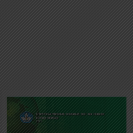
SMA
Kelas
11
Buku
Siswa