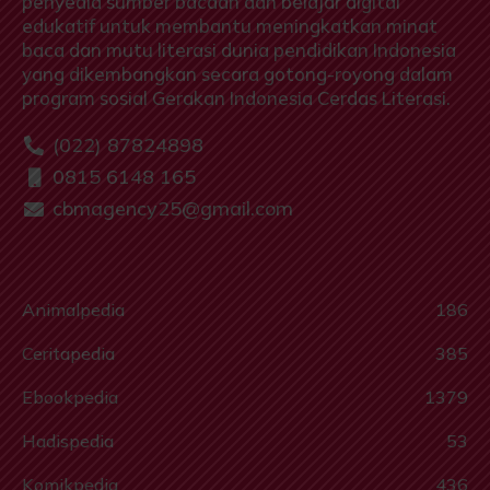
penyedia sumber bacaan dan belajar digital
edukatif untuk membantu meningkatkan minat
baca dan mutu literasi dunia pendidikan Indonesia
yang dikembangkan secara gotong-royong dalam
program sosial Gerakan Indonesia Cerdas Literasi.
(022) 87824898
0815 6148 165
cbmagency25@gmail.com
Animalpedia
186
Ceritapedia
385
Ebookpedia
1379
Hadispedia
53
Komikpedia
436