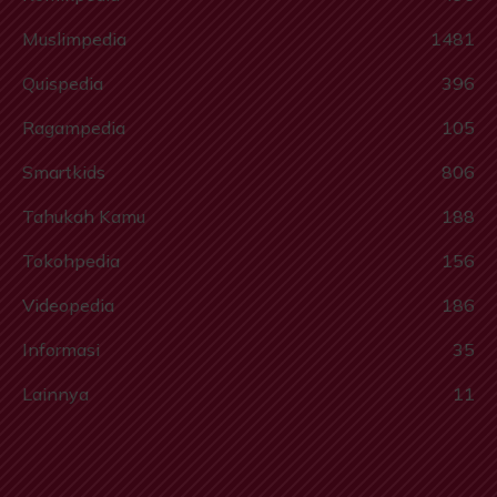
Muslimpedia
1481
Quispedia
396
Ragampedia
105
Smartkids
806
Tahukah Kamu
188
Tokohpedia
156
Videopedia
186
Informasi
35
Lainnya
11