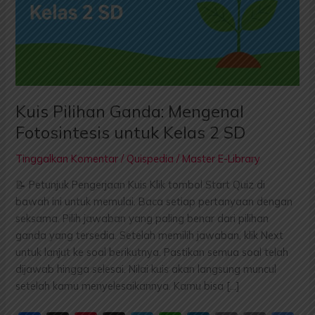
Kelas
2
SD
Kuis Pilihan Ganda: Mengenal
Fotosintesis untuk Kelas 2 SD
Tinggalkan Komentar
/
Quispedia
/
Master E-Library
📝 Petunjuk Pengerjaan Kuis Klik tombol Start Quiz di
bawah ini untuk memulai. Baca setiap pertanyaan dengan
seksama. Pilih jawaban yang paling benar dari pilihan
ganda yang tersedia. Setelah memilih jawaban, klik Next
untuk lanjut ke soal berikutnya. Pastikan semua soal telah
dijawab hingga selesai. Nilai kuis akan langsung muncul
setelah kamu menyelesaikannya. Kamu bisa […]