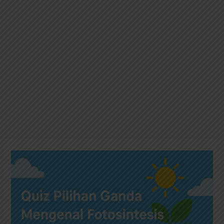
Kuis
Pilihan
Ganda:
Mengenal
Fotosintesis
untuk