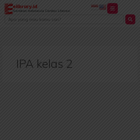
Lewati
elibrary.id
ke
Gerakan Indonesia Cerdas Literasi
Search
konten
...
IPA kelas 2