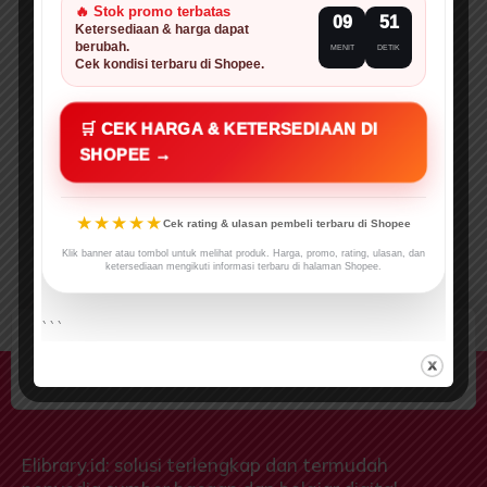
🔥 Stok promo terbatas
09
50
Ketersediaan & harga dapat
berubah.
MENIT
DETIK
Cek kondisi terbaru di Shopee.
🛒 CEK HARGA & KETERSEDIAAN DI
SHOPEE →
★★★★★
Cek rating & ulasan pembeli terbaru di Shopee
Klik banner atau tombol untuk melihat produk. Harga, promo, rating, ulasan, dan
ketersediaan mengikuti informasi terbaru di halaman Shopee.
```
elibrary.id: Gerakan Indonesia Cerdas
Literasi
Elibrary.id: solusi terlengkap dan termudah