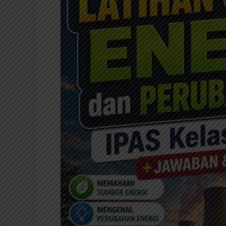
SD/MI
Kurikulum
Merdeka
+
Jawaban
dan
Pembahasan
Lengkap