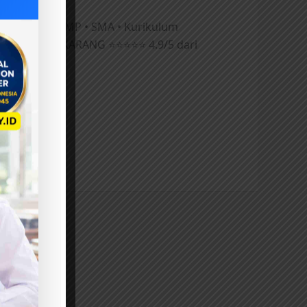
 TK • SD • SMP • SMA • Kurikulum
BANK SOAL SEKARANG ⭐⭐⭐⭐⭐ 4.9/5 dari