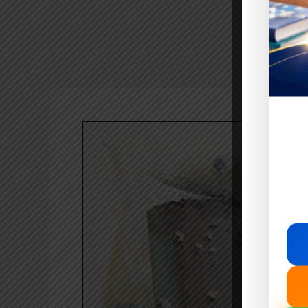
Kisah
Nabi
Syam’un
Al-
Ghazi:
Pejuang
Perkasa
yang
Berjuang
Seribu
Tahun