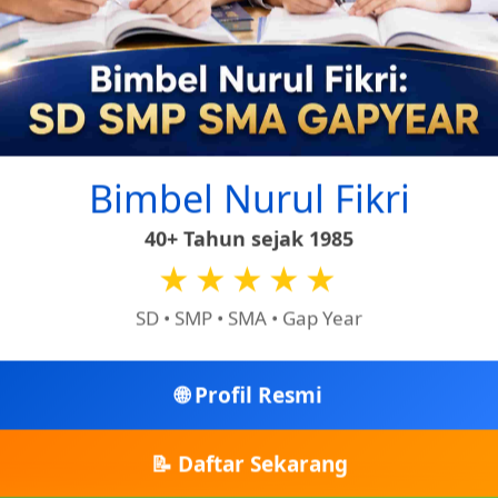
e
Bimbel Nurul Fikri
40+ Tahun sejak 1985
★★★★★
SD • SMP • SMA • Gap Year
🌐 Profil Resmi
📝 Daftar Sekarang