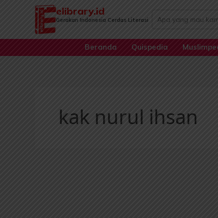
Lewati
elibrary.id
Search
ke
Gerakan Indonesia Cerdas Literasi
...
konten
Beranda
Quispedia
Muslimpe
kak nurul ihsan