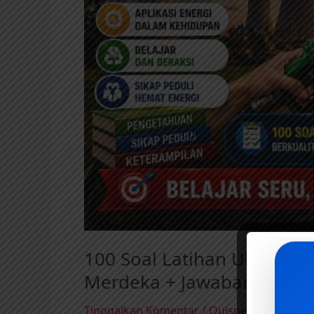
100 Soal Latihan Ulangan 
Merdeka + Jawaban dan 
Tinggalkan Komentar
/
Quispedia
/
Master 