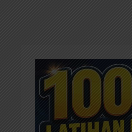
100
Soal
Latihan
Ulangan
Energi
dan
Perubahannya;
IPAS
Kelas
5