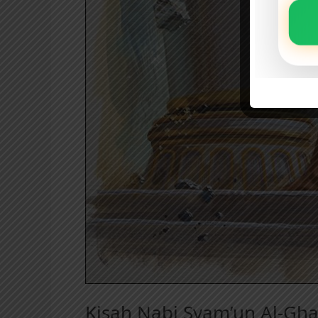
Kisah Nabi Syam’un Al-Gha