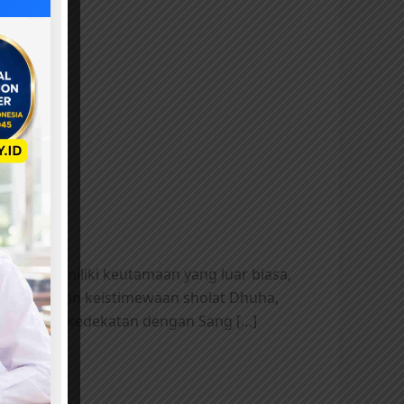
ngkap
t ini memiliki keutamaan yang luar biasa,
k menyebutkan keistimewaan sholat Dhuha,
ahan dan kedekatan dengan Sang […]