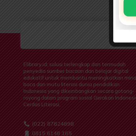
Elibrary.id: solusi terlengkap dan termudah
penyedia sumber bacaan dan belajar digital
edukatif untuk membantu meningkatkan mina
baca dan mutu literasi dunia pendidikan
Indonesia yang dikembangkan secara gotong-
royong dalam program sosial Gerakan Indonesi
Cerdas Literasi.
(022) 87824898
0815 6148 165