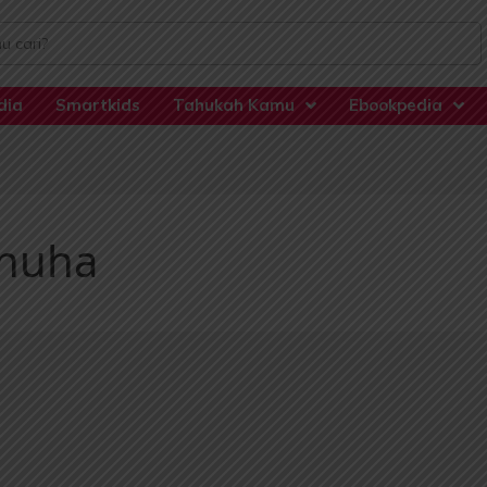
dia
Smartkids
Tahukah Kamu
Ebookpedia
Dhuha