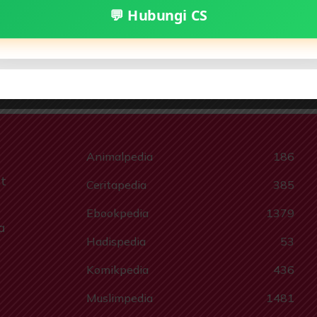
💬 Hubungi CS
elibrary.id: Gerakan Indonesia Cerdas Literasi
Animalpedia
186
t
Ceritapedia
385
Ebookpedia
1379
a
Hadispedia
53
Komikpedia
436
Muslimpedia
1481