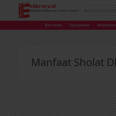
Lewati
elibrary.id
Search
ke
Gerakan Indonesia Cerdas Literasi
...
konten
Beranda
Quispedia
Muslimpe
Manfaat Sholat 