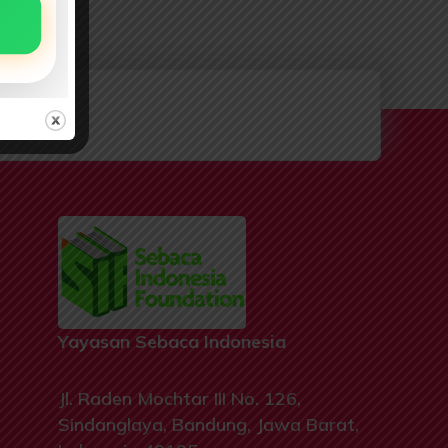
Yayasan Sebaca Indonesia
Jl. Raden Mochtar III No. 126,
Sindanglaya, Bandung, Jawa Barat,