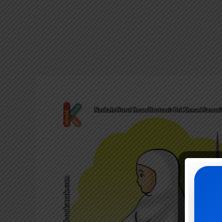
Kuasai
Sholat
Dhuha:
20
Soal
Pilihan
Ganda
&
Pembahasan
Lengkap