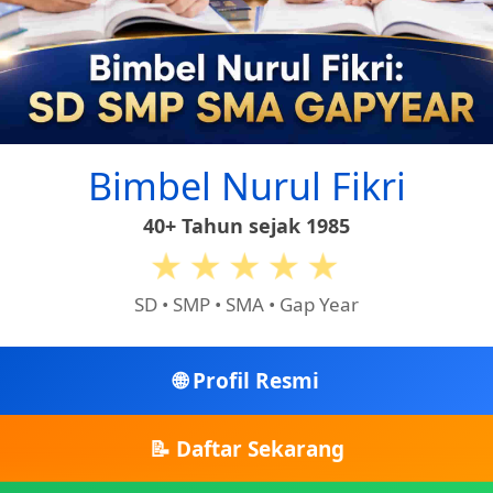
ai
t
o
ar
gl
e
e
Tr
a
Bimbel Nurul Fikri
n
40+ Tahun sejak 1985
sl
★★★★★
at
SD • SMP • SMA • Gap Year
e
🌐 Profil Resmi
📝 Daftar Sekarang