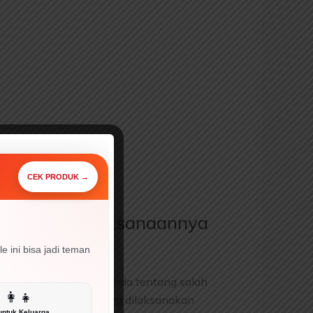
!
CEK PRODUK →
maan dan Pelaksanaannya
⚡ PROMO
 ini bisa jadi teman
mperdalam pemahaman Anda tentang salah
‍👩‍👧
adalah shalat malam yang dilaksanakan
untuk Keluarga