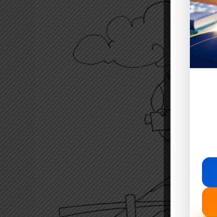
Anak
Cerdas:
Semangka
Emas
dari
Burung
Pipit
(Cerita
Rakyat
dari
Kalimantan
Barat)