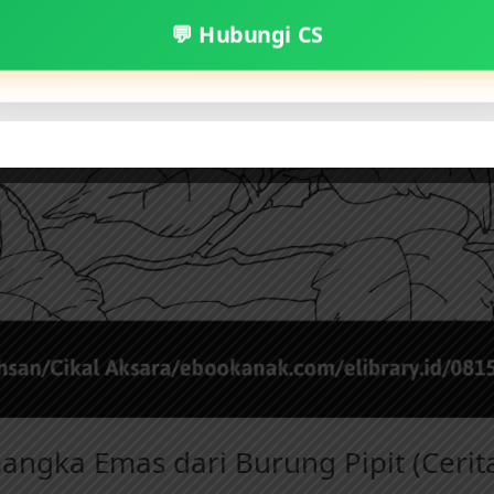
💬 Hubungi CS
mangka Emas dari Burung Pipit (Cerit