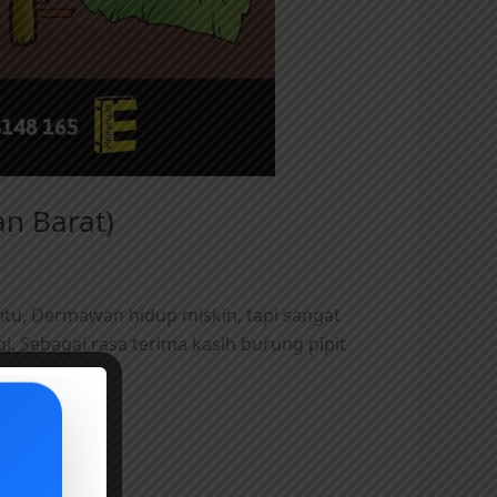
an Barat)
 itu, Dermawan hidup miskin, tapi sangat
. Sebagai rasa terima kasih burung pipit