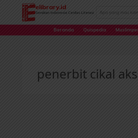
Lewati
elibrary.id
Search
ke
Gerakan Indonesia Cerdas Literasi
...
konten
Beranda
Quispedia
Muslimpe
penerbit cikal ak