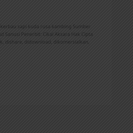
 kerbau sapi kuda rusa kambing Sumber
d Sanusi Penerbit: Cikal Aksara Hak Cipta
, dishare, didownload, dikomersialkan,