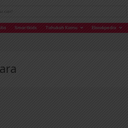
dia
Smartkids
Tahukah Kamu
Ebookpedia
sara