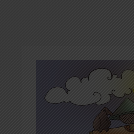
Semangka
Emas
dari
Burung
Pipit
(Cerita
Rakyat
dari
Kalimantan
Barat)