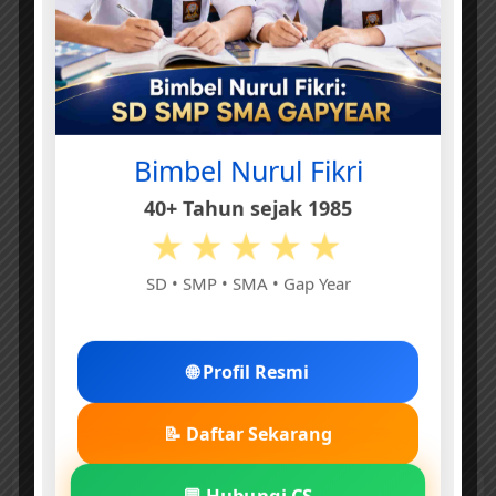
e
Bimbel Nurul Fikri
40+ Tahun sejak 1985
★★★★★
SD • SMP • SMA • Gap Year
🌐 Profil Resmi
📝 Daftar Sekarang
💬 Hubungi CS