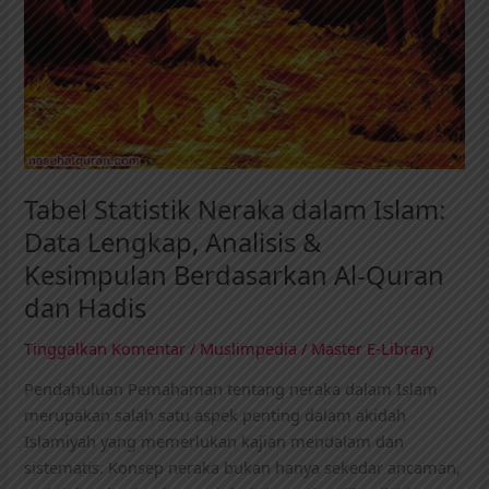
Lengkap,
Analisis
&
Kesimpulan
Berdasarkan
Al-
Quran
dan
Tabel Statistik Neraka dalam Islam:
Hadis
Data Lengkap, Analisis &
Kesimpulan Berdasarkan Al-Quran
dan Hadis
Tinggalkan Komentar
/
Muslimpedia
/
Master E-Library
Pendahuluan Pemahaman tentang neraka dalam Islam
merupakan salah satu aspek penting dalam akidah
Islamiyah yang memerlukan kajian mendalam dan
sistematis. Konsep neraka bukan hanya sekedar ancaman,