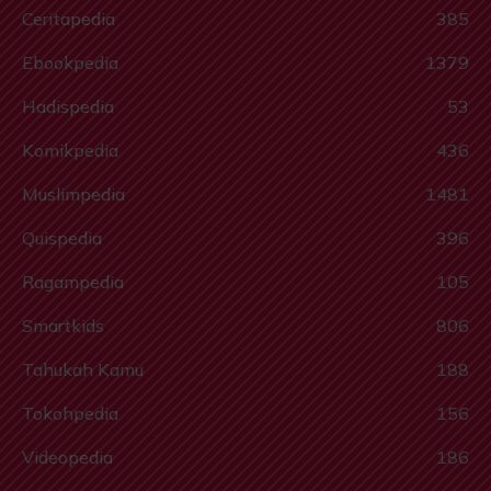
Ceritapedia
385
Ebookpedia
1379
Hadispedia
53
Komikpedia
436
Muslimpedia
1481
Quispedia
396
Ragampedia
105
Smartkids
806
Tahukah Kamu
188
Tokohpedia
156
Videopedia
186