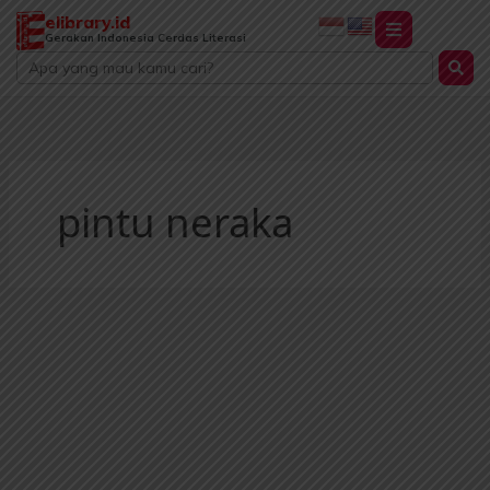
Lewati
elibrary.id
ke
Gerakan Indonesia Cerdas Literasi
Search
konten
...
pintu neraka