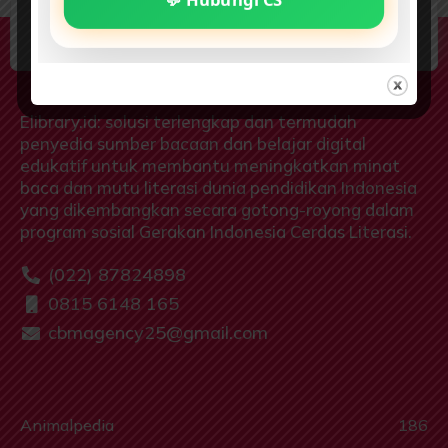
elibrary.id: Gerakan Indonesia Cerdas
Literasi
Elibrary.id: solusi terlengkap dan termudah
penyedia sumber bacaan dan belajar digital
edukatif untuk membantu meningkatkan minat
baca dan mutu literasi dunia pendidikan Indonesia
yang dikembangkan secara gotong-royong dalam
program sosial Gerakan Indonesia Cerdas Literasi.
(022) 87824898
0815 6148 165
cbmagency25@gmail.com
Animalpedia
186