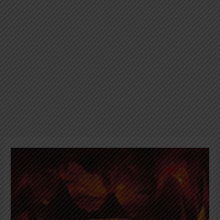
Tabel
Statistik
Neraka
dalam
Islam:
Data