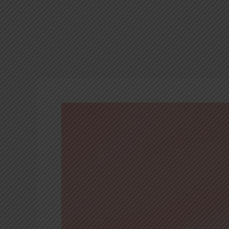
Kisah
Qarun