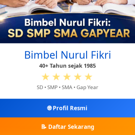
e
Bimbel Nurul Fikri
40+ Tahun sejak 1985
★★★★★
SD • SMP • SMA • Gap Year
🌐 Profil Resmi
📝 Daftar Sekarang