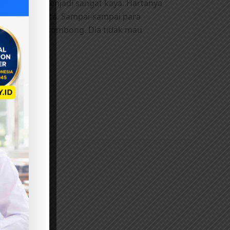
Malah, dia menjadi sangat kaya. Hartanya
u gudang harta. Sampai-sampai para
bah menjadi sombong. Dia tidak mau