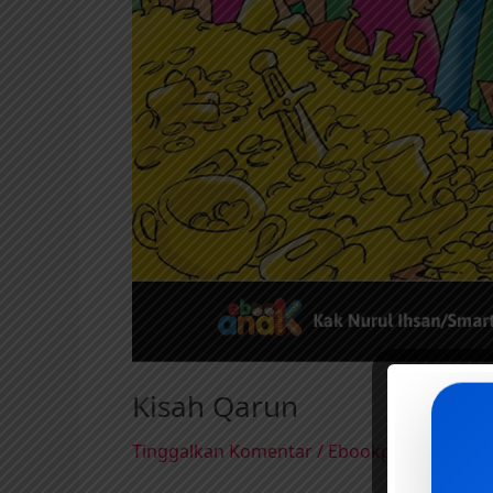
Kisah Qarun
Tinggalkan Komentar
/
Ebookpedia
,
Musli