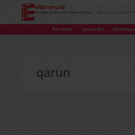
Lewati
elibrary.id
Search
ke
Gerakan Indonesia Cerdas Literasi
...
konten
Beranda
Quispedia
Muslimpe
qarun