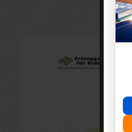
Berapa
Harta
Kekayaan
Qarun?