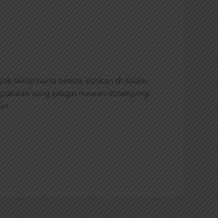
k sekali harta benda, bahkan di dalam
 pakaian yang sangat mewah didampingi
run