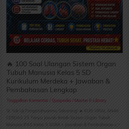
🔥 100 Soal Ulangan Sistem Organ
Tubuh Manusia Kelas 5 SD
Kurikulum Merdeka + Jawaban &
Pembahasan Lengkap
Tinggalkan Komentar
/
Quispedia
/
Master E-Library
🚀 Yuk Uji Pengetahuanmu Sekarang! 🔥 KUIS VIRAL ANAK
CERDAS 25 Tanya Jawab Ilmiah Sistem Organ Tubuh
Manusia IPAS Kelas 5 SD/MI + Jawaban & Pembahasan 👉