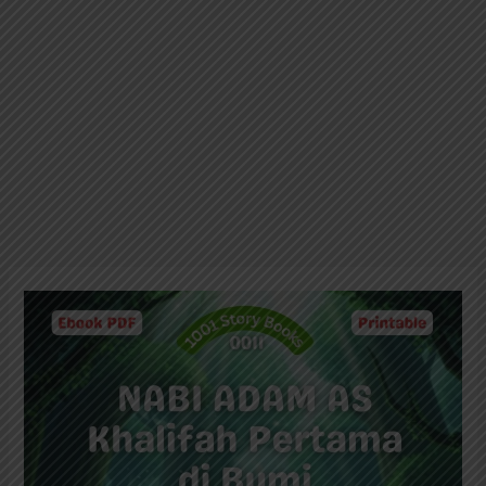
100+
Tanya
Jawab
Interaktif
Kisah
Nabi
Adam
AS