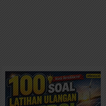
100
Soal
Latihan
Ulangan
Energi
dan