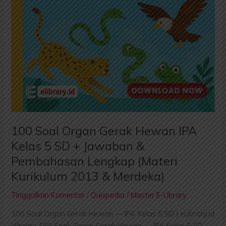
Kurikulum
2013
&
Merdeka)
100 Soal Organ Gerak Hewan IPA
Kelas 5 SD + Jawaban &
Pembahasan Lengkap (Materi
Kurikulum 2013 & Merdeka)
Tinggalkan Komentar
/
Quispedia
/
Master E-Library
100 Soal Organ Gerak Hewan — IPA Kelas 5 SD | eLibrary.id
elibrary 100 Soal: Organ Gerak Hewan — IPA Kelas 5 SD