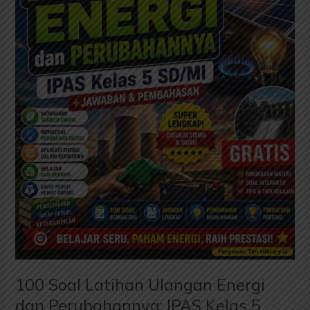
Perubahannya;
IPAS
Kelas
5
SD/MI
Kurikulum
Merdeka
+
Jawaban
dan
Pembahasan
Lengkap
100 Soal Latihan Ulangan Energi
dan Perubahannya; IPAS Kelas 5