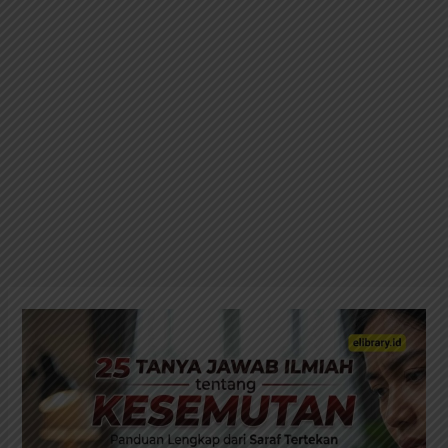
e
25
Tanya
Jawab
Ilmiah
tentang
Kesemutan: