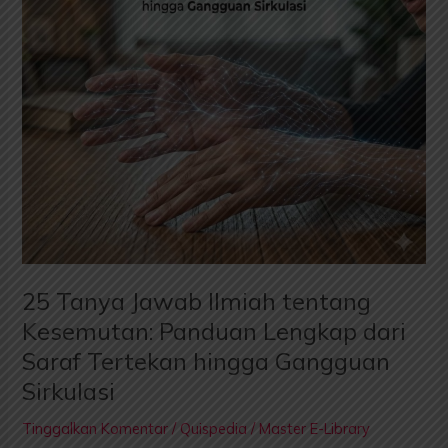
Panduan
Lengkap
dari
Saraf
Tertekan
hingga
Gangguan
Sirkulasi
25 Tanya Jawab Ilmiah tentang
Kesemutan: Panduan Lengkap dari
Saraf Tertekan hingga Gangguan
Sirkulasi
Tinggalkan Komentar
/
Quispedia
/
Master E-Library