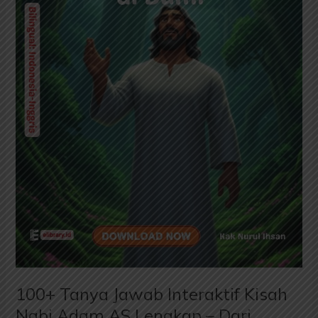
Lengkap
–
Dari
Penciptaan
hingga
Wafat
|
Edukasi
Islami
Anak
100+ Tanya Jawab Interaktif Kisah
Nabi Adam AS Lengkap – Dari