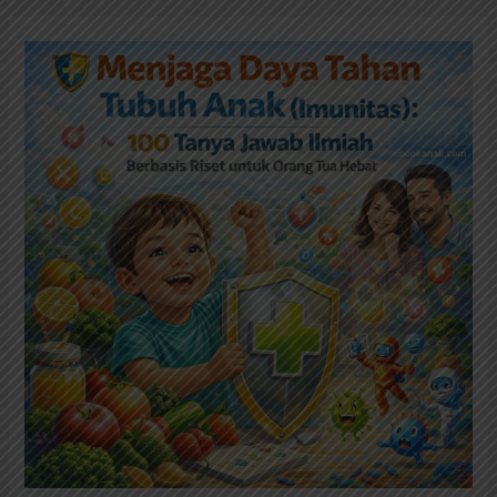
🛡️
Menjaga
Daya
Tahan
Tubuh
Anak
(Imunitas):
100
Tanya
Jawab
Ilmiah
Berbasis
Riset
untuk
Orang
Tua
Hebat