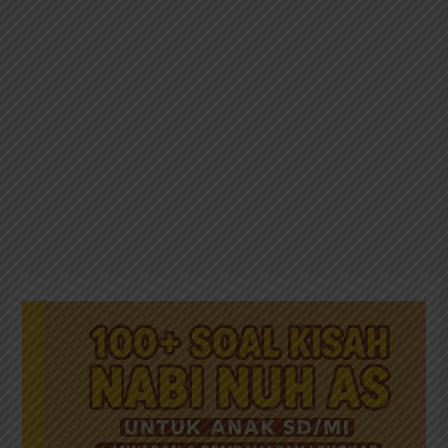
100+
Soal
Kisah
Nabi
Nuh
AS