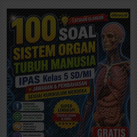
🔥
100
Soal
Ulangan
Sistem
Organ
Tubuh
Manusia
Kelas
5
SD
Kurikulum
Merdeka
+
Jawaban
&
Pembahasan
Lengkap