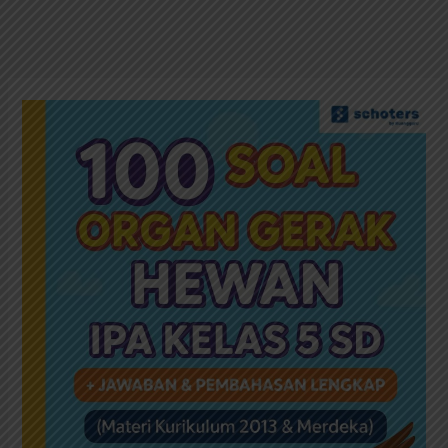
100
Soal
Organ
Gerak
Hewan
IPA
Kelas
5
SD
+
Jawaban
&
Pembahasan
Lengkap
(Materi