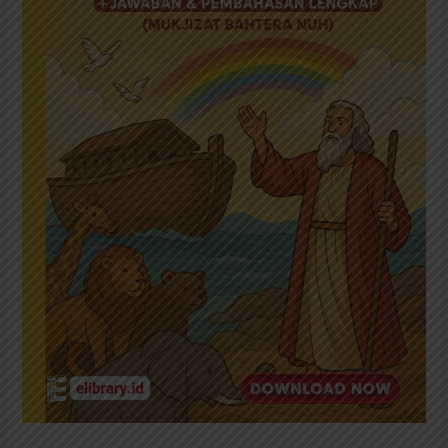
untuk
Anak
SD/MI
+
Jawaban
&
Pembahasan
Lengkap
(Mukjizat
Bahtera
Nuh)