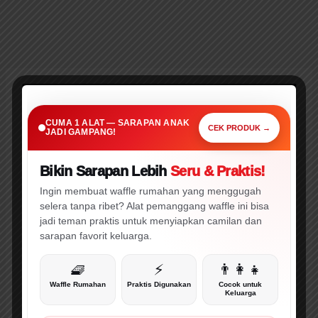
25
SARAPAN PRAKTIS • CEPAT • MENARIK
Kuis
Cuma 1 Alat Ini,
CUMA 1 ALAT — SARAPAN ANAK
Interaktif
Sarapan Anak Jadi Gampang!
CEK PRODUK →
JADI GAMPANG!
Nabi
Hud
Bikin Sarapan Lebih
Seru & Praktis!
🔥 WAJIB CEK!
AS
⚡ PROMO
Ingin membuat waffle rumahan yang menggugah
+
selera tanpa ribet? Alat pemanggang waffle ini bisa
Jawaban
jadi teman praktis untuk menyiapkan camilan dan
dan
sarapan favorit keluarga.
Pembahasan
🧇
⚡
👨‍👩‍👧
Waffle Rumahan
Praktis Digunakan
Cocok untuk
Keluarga