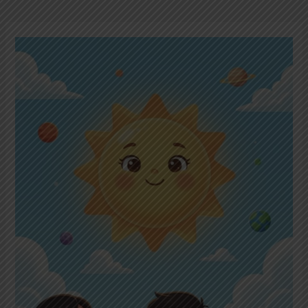
100+
Tanya
Jawab
Interaktif
tentang
Matahari
–
IPA
SD
Lengkap
dengan
Jawaban,
Pembahasan,
dan
Fakta
Menarik