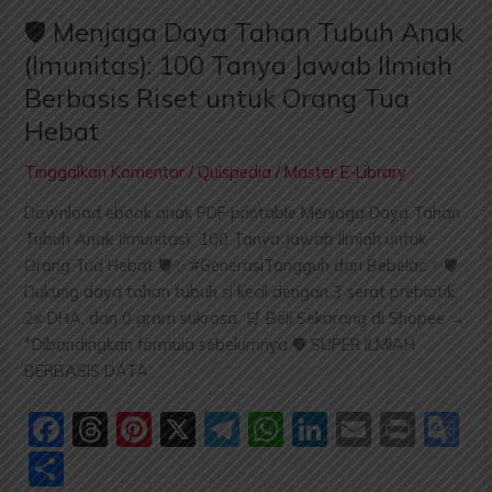
🛡️ Menjaga Daya Tahan Tubuh Anak
(Imunitas): 100 Tanya Jawab Ilmiah
Berbasis Riset untuk Orang Tua
Hebat
Tinggalkan Komentar
/
Quispedia
/
Master E-Library
Download ebook anak PDF printable Menjaga Daya Tahan
Tubuh Anak (Imunitas): 100 Tanya Jawab Ilmiah untuk
Orang Tua Hebat 🛡️✨ #GenerasiTangguh dari Bebelac ✨🛡️
Dukung daya tahan tubuh si kecil dengan 3 serat prebiotik,
2x DHA, dan 0 gram sukrosa. 🛒 Beli Sekarang di Shopee →
*Dibandingkan formula sebelumnya 🛡️ SUPER ILMIAH ·
BERBASIS DATA
F
T
Pi
X
T
W
Li
E
P
G
a
hr
nt
el
h
n
m
ri
o
S