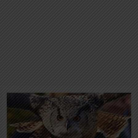
Quiz
Anak
Pintar:
Burung
Hantu
Memiliki