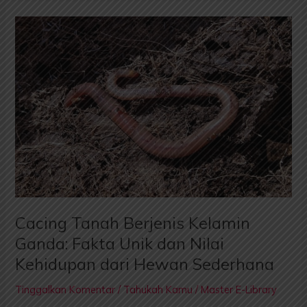
Cacing
Tanah
Berjenis
Kelamin
Ganda:
Fakta
Unik
dan
Nilai
Kehidupan
dari
Hewan
Cacing Tanah Berjenis Kelamin
Sederhana
Ganda: Fakta Unik dan Nilai
Kehidupan dari Hewan Sederhana
Tinggalkan Komentar
/
Tahukah Kamu
/
Master E-Library