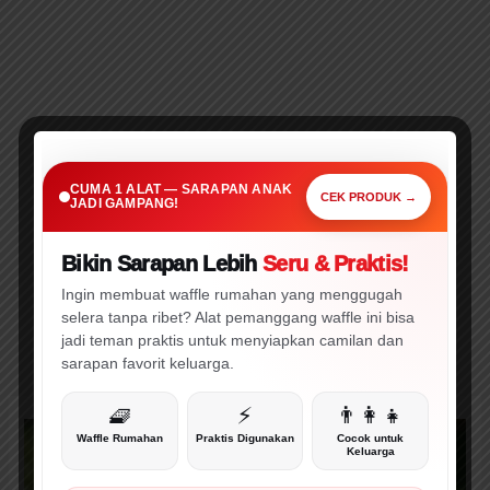
sl
a
e
SARAPAN PRAKTIS • CEPAT • MENARIK
Cuma 1 Alat Ini,
CUMA 1 ALAT — SARAPAN ANAK
Sarapan Anak Jadi Gampang!
CEK PRODUK →
JADI GAMPANG!
Bikin Sarapan Lebih
Seru & Praktis!
🔥 WAJIB CEK!
⚡ PROMO
Ingin membuat waffle rumahan yang menggugah
selera tanpa ribet? Alat pemanggang waffle ini bisa
jadi teman praktis untuk menyiapkan camilan dan
sarapan favorit keluarga.
🧇
⚡
👨‍👩‍👧
Bulu
Waffle Rumahan
Praktis Digunakan
Cocok untuk
Keluarga
Lembut
dan