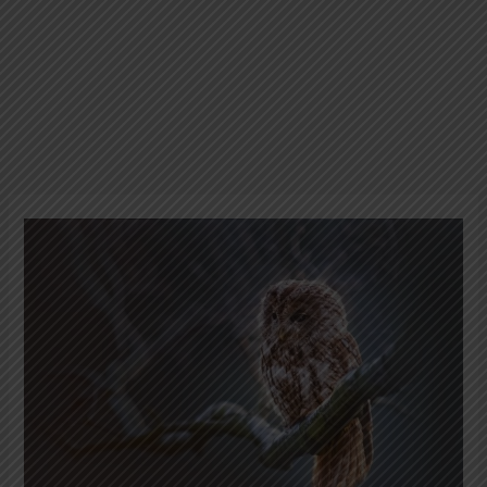
Burung
Hantu
Memiliki
Banyak
Suara
Panggilan
Unik