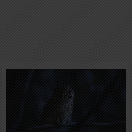
Burung
Hantu
Pandai
Beradaptasi
di
Kegelapan
Malam