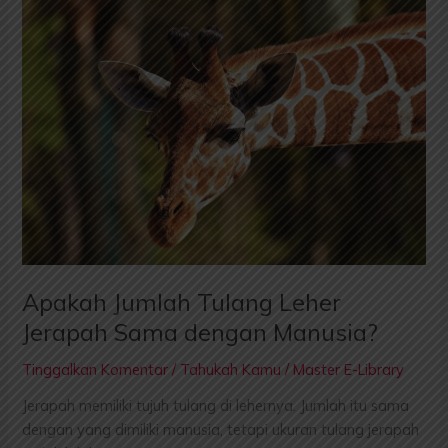
Apakah
Jumlah
Tulang
Leher
Jerapah
Sama
dengan
Manusia?
Apakah Jumlah Tulang Leher
Jerapah Sama dengan Manusia?
Tinggalkan Komentar
/
Tahukah Kamu
/
Master E-Library
Jerapah memiliki tujuh tulang di lehernya. Jumlah itu sama
dengan yang dimiliki manusia, tetapi ukuran tulang jerapah