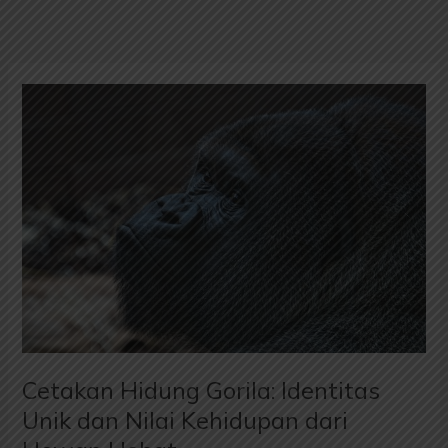
Cetakan
Hidung
Gorila:
Identitas
Unik
dan
Nilai
Kehidupan
dari
Hewan
Hebat
Cetakan Hidung Gorila: Identitas
Unik dan Nilai Kehidupan dari