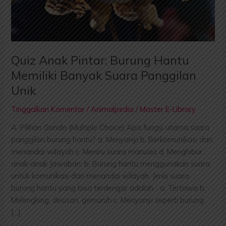
Banyak
Suara
Panggilan
Unik
Quiz Anak Pintar: Burung Hantu
Memiliki Banyak Suara Panggilan
Unik
Tinggalkan Komentar
/
Animalpedia
/
Master E-Library
A. Pilihan Ganda (Multiple Choice) Apa fungsi utama suara
panggilan burung hantu? a. Menyanyi b. Berkomunikasi dan
menandai wilayah c. Meniru suara manusia d. Menghibur
anak-anak Jawaban: b. Burung hantu menggunakan suara
untuk komunikasi dan menandai wilayah. Jenis suara
burung hantu yang bisa terdengar adalah… a. Tertawa b.
Melengking, desisan, gemuruh c. Menyanyi seperti burung
[…]