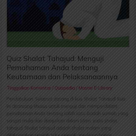
tentang
Keutamaan
dan
Pelaksanaannya
Quiz Shalat Tahajud: Menguji
Pemahaman Anda tentang
Keutamaan dan Pelaksanaannya
Tinggalkan Komentar
/
Quispedia
/
Master E-Library
Pendahuluan: Selamat datang di kuis Shalat Tahajud! Kuis
ini dirancang khusus untuk menguji dan memperdalam
pemahaman Anda tentang salah satu ibadah sunnah yang
sangat mulia dan dianjurkan dalam Islam, yaitu shalat
tahajud. Shalat tahajud adalah shalat malam yang
dilaksanakan setelah tidur sejenak, meskipun hanya