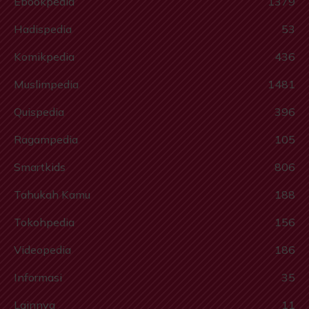
Ebookpedia
1379
Hadispedia
53
Komikpedia
436
Muslimpedia
1481
Quispedia
396
Ragampedia
105
Smartkids
806
Tahukah Kamu
188
Tokohpedia
156
Videopedia
186
Informasi
35
Lainnya
11