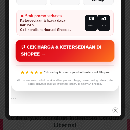
Keluarga
🔥 Stok promo terbatas
09
50
Ketersediaan & harga dapat
berubah.
MENIT
DETIK
Cek kondisi terbaru di Shopee.
🛒 CEK HARGA & KETERSEDIAAN DI
SHOPEE →
★★★★★
Cek rating & ulasan pembeli terbaru di Shopee
Klik banner atau tombol untuk melihat produk. Harga, promo, rating, ulasan, dan
ketersediaan mengikuti informasi terbaru di halaman Shopee.
```
elibrary.id: Gerakan Indonesia Cerdas
Literasi