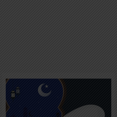
Quiz
Shalat
Tahajud:
Menguji
Pemahaman
Anda