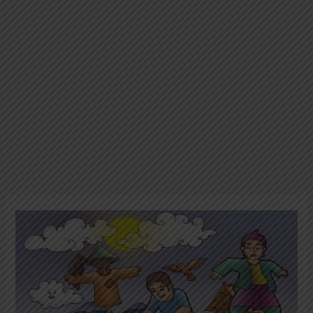
Semangka
Emas
dari
Burung
Pipit
(Cerita