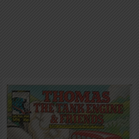
Thomas
The
Tank
Engine
&
Friends;
No.