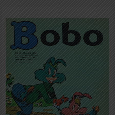
Bobo
Bahasa
Belanda
17-
27
April
1968