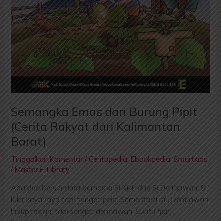
Rakyat
dari
Kalimantan
Barat)
Semangka Emas dari Burung Pipit
(Cerita Rakyat dari Kalimantan
Barat)
Tinggalkan Komentar
/
Ceritapedia
,
Ebookpedia
,
Smartkids
/
Master E-Library
Ada dua bersaudara bernama Si Kikir dan Si Dermawan. Si
Kikir kaya raya tapi sangat pelit. Sementara itu, Dermawan
hidup miskin, tapi sangat dermawan. Suatu hari,