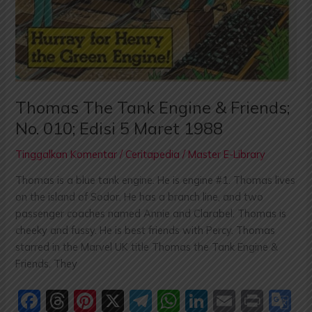
Thomas The Tank Engine & Friends;
No. 010; Edisi 5 Maret 1988
Tinggalkan Komentar
/
Ceritapedia
/
Master E-Library
Thomas is a blue tank engine. He is engine #1. Thomas lives
on the island of Sodor. He has a branch line, and two
passenger coaches named Annie and Clarabel. Thomas is
cheeky and fussy. He is best friends with Percy. Thomas
starred in the Marvel UK title Thomas the Tank Engine &
Friends. They
F
T
Pi
X
T
W
Li
E
P
G