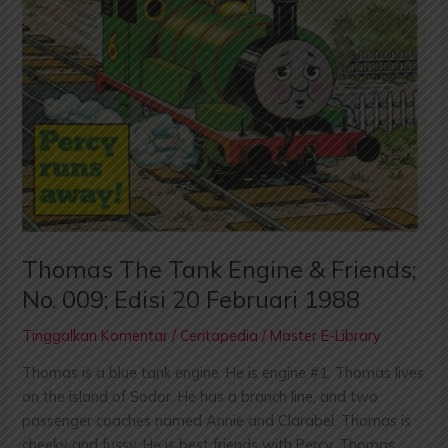
Thomas The Tank Engine & Friends;
No. 009; Edisi 20 Februari 1988
Tinggalkan Komentar
/
Ceritapedia
/
Master E-Library
Thomas is a blue tank engine. He is engine #1. Thomas lives
on the island of Sodor. He has a branch line, and two
passenger coaches named Annie and Clarabel. Thomas is
cheeky and fussy. He is best friends with Percy. Thomas