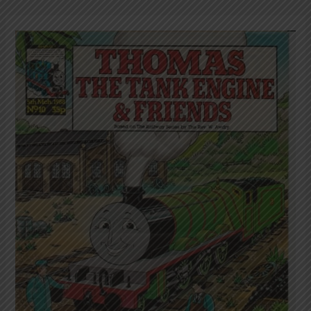
Thomas
The
Tank
Engine
&
Friends;
No.
010;
Edisi
5
Maret
1988