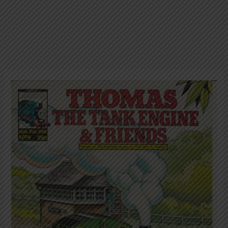
Thomas
The
Tank
Engine
&
Friends;
No.
009;
Edisi
20
Februari
1988