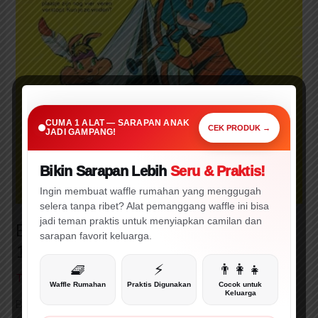
SARAPAN PRAKTIS • CEPAT • MENARIK
Cuma 1 Alat Ini,
CUMA 1 ALAT — SARAPAN ANAK
Sarapan Anak Jadi Gampang!
CEK PRODUK →
JADI GAMPANG!
Bikin Sarapan Lebih
Seru & Praktis!
🔥 WAJIB CEK!
⚡ PROMO
Ingin membuat waffle rumahan yang menggugah
selera tanpa ribet? Alat pemanggang waffle ini bisa
jadi teman praktis untuk menyiapkan camilan dan
Bobo Bahasa Belanda 10-9 Maret
sarapan favorit keluarga.
1968
🧇
⚡
👨‍👩‍👧
Tinggalkan Komentar
/
Ebookpedia
/
Master E-Library
Waffle Rumahan
Praktis Digunakan
Cocok untuk
Keluarga
Bobo is a monthly Dutch educational children’s magazine