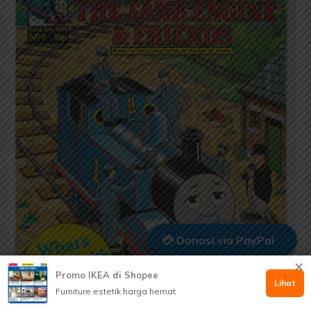
Engine
&
Friends;
No.
007;
Edisi
23
Januari
1988
💳 Donasi via PayPal
✕
Promo IKEA di Shopee
🤲 Dukung via Kitabisa
Lihat
Furniture estetik harga hemat