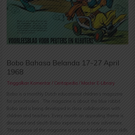
Bobo Bahasa Belanda 17-27 April
1968
Tinggalkan Komentar
/
Ceritapedia
/
Master E-Library
Bobo is a monthly Dutch educational children’s magazine
for preschoolers . The magazine is about the blue rabbit
Bobo and is being developed in close collaboration with
children and teachers. Every month an appealing theme is
discussed and sleuth Bobo experiences a new adventure.
The purpose of the magazine is to teach toddlers new skills