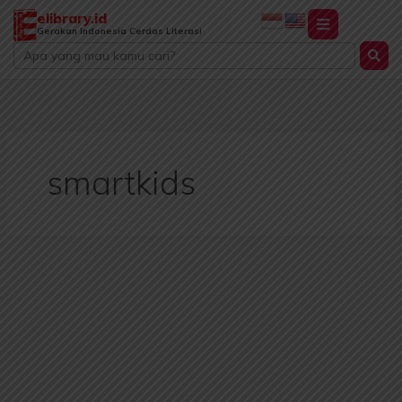
Lewati
elibrary.id
ke
Gerakan Indonesia Cerdas Literasi
Search
konten
...
smartkids