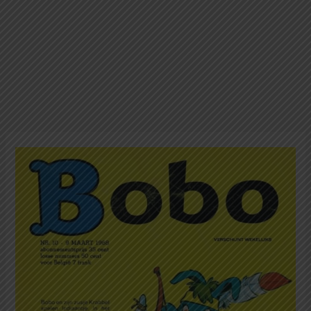
Bobo
Bahasa
Belanda
10-
9
Maret
1968