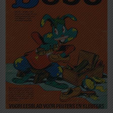
Edisi
18
Mei
1968