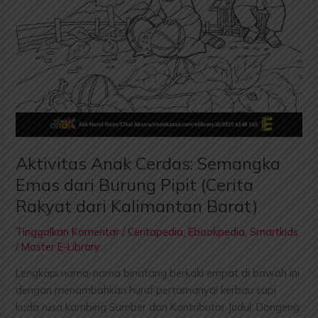
Burung
Pipit
(Cerita
Rakyat
dari
Kalimantan
Barat)
Aktivitas Anak Cerdas: Semangka
Emas dari Burung Pipit (Cerita
Rakyat dari Kalimantan Barat)
Tinggalkan Komentar
/
Ceritapedia
,
Ebookpedia
,
Smartkids
/
Master E-Library
Lengkapi nama-nama binatang berkaki empat di bawah ini
dengan menambahkan huruf pertamanya! kerbau sapi
kuda rusa kambing Sumber dan Kontributor Judul: Dongeng