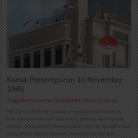
Komik Pertempuran 10 November
1945
Tinggalkan Komentar
/
Ebookpedia
/
Master E-Library
Hak Cipta Dilindungi Undang-Undang Semua konten ini,
baik sebagian maupun seluruhnya, dilarang diperbanyak,
dishare, didownload, dikomersialkan, dicetak, dipublikasikan
ulang dalam bentuk apa pun, tanpa izin tertulis dari