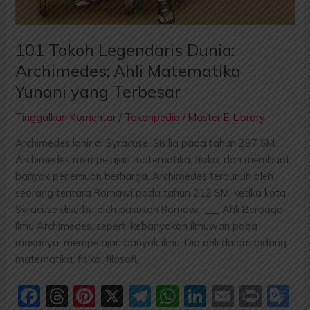
101 Tokoh Legendaris Dunia:
Archimedes; Ahli Matematika
Yunani yang Terbesar
Tinggalkan Komentar
/
Tokohpedia
/
Master E-Library
Archimedes lahir di Syracuse, Sisilia pada tahun 287 SM.
Archimedes mempelajari matematika, fisika, dan membuat
banyak penemuan berharga. Archimedes terbunuh oleh
seorang tentara Romawi pada tahun 212 SM, ketika kota
Syracuse diserbu oleh pasukan Romawi. ___ Ahli Berbagai
Ilmu Archimedes, seperti kebanyakan ilmuwan pada
masanya, mempelajari banyak ilmu. Dia ahli dalam bidang
matematika, fisika, filosofi,
F
T
Pi
X
T
W
Li
E
P
G