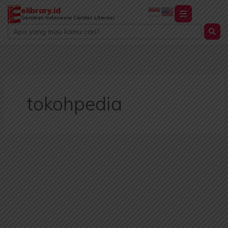
Lewati
elibrary.id
ke
Gerakan Indonesia Cerdas Literasi
Search
konten
...
tokohpedia