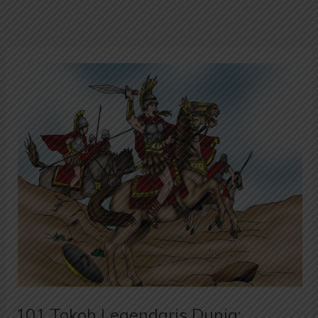
101
Tokoh
Legendaris
Dunia:
Alexander
Agung;
Panglima
Terbesar
Sepanjang
Sejarah
101 Tokoh Legendaris Dunia: