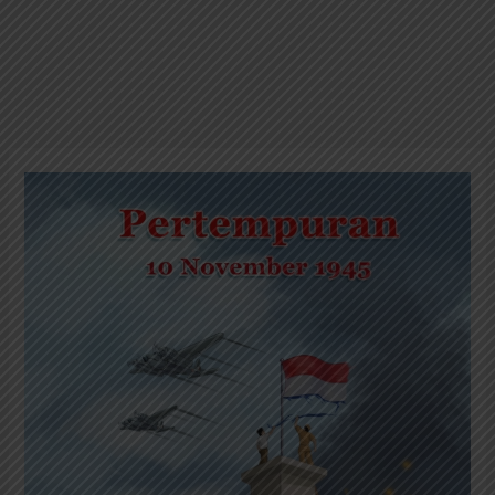
Komik
Pertempuran
10
November
1945