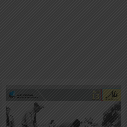
Presiden
Sukarno
Berziarah
ke
Taman
Makam