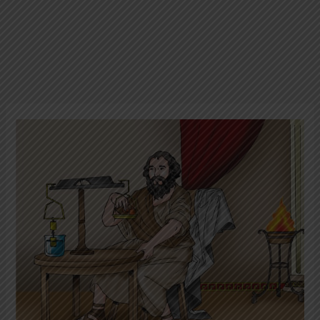
101
Tokoh
Legendaris
Dunia:
Archimedes;
Ahli
Matematika
Yunani
yang
Terbesar