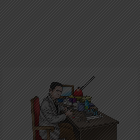
101
Tokoh
Legendaris
Dunia:
Sir
Alexander
Fleming;
Sang
Penemu