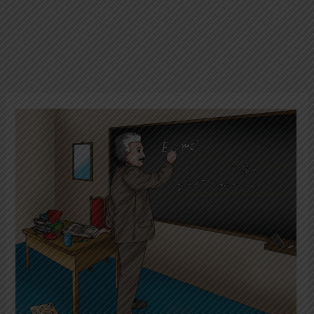
101
Tokoh
Legendaris
Dunia:
Albert
Einstein;
Penemu
Teori
Relativitas