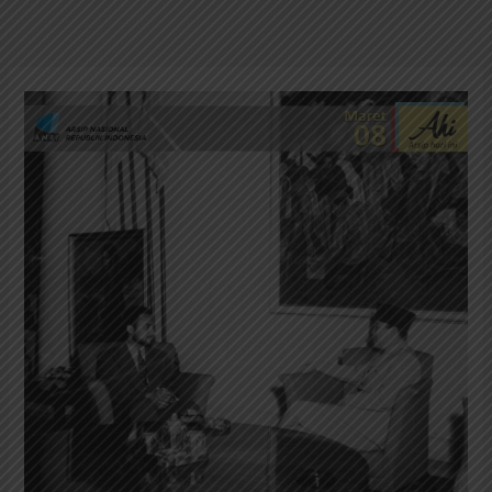
Presiden
Sukarno
dan
Pemimpin
Ikhwanul
Muslim
Mesir