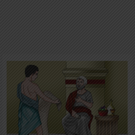
101
Tokoh
Legendaris
Dunia:
Aristoteles;
Bapak
Ilmu
Pengetahuan