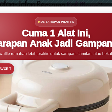
IDE SARAPAN PRAKTIS
Cuma 1 Alat Ini,
arapan Anak Jadi Gampan
 waffle rumahan lebih praktis untuk sarapan, camilan, atau bekal
FAVORIT
Desain Grafis Bidang Keahlian Multim
E-Library
is Bidang Keahlian Multimedia SMK Kelas 10 Tingkat : SMK Ju
) Setelah mengikuti proses pembelajaran dengan pendekatan Sai