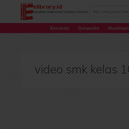
Lewati
elibrary.id
Search
ke
Gerakan Indonesia Cerdas Literasi
...
konten
Beranda
Quispedia
Muslimpe
video smk kelas 1