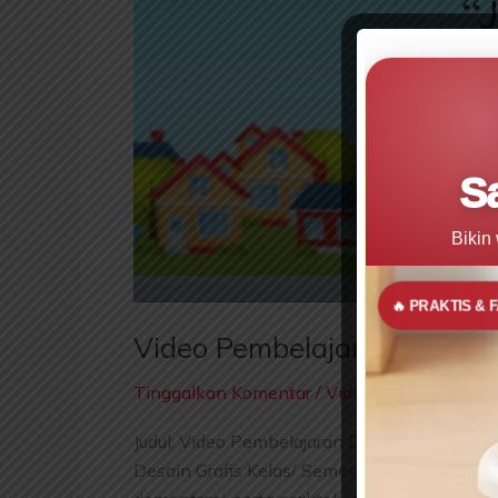
10
S
Bikin
🔥 PRAKTIS & 
Video Pembelajaran Dasar 
Tinggalkan Komentar
/
Videopedia
/
Master 
Judul: Video Pembelajaran Dasar Desain Graf
Desain Grafis Kelas/ Semester : X/ I ( Satu 