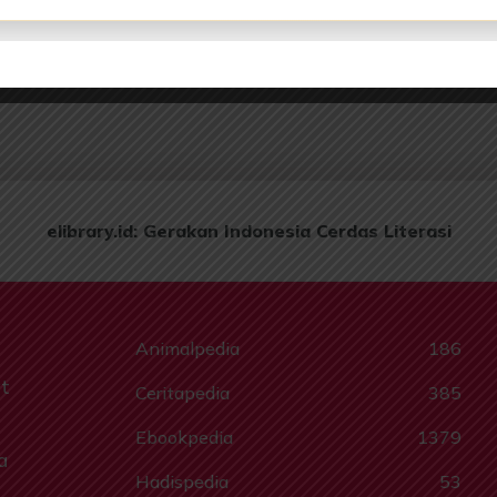
elibrary.id: Gerakan Indonesia Cerdas Literasi
Animalpedia
186
t
Ceritapedia
385
Ebookpedia
1379
a
Hadispedia
53