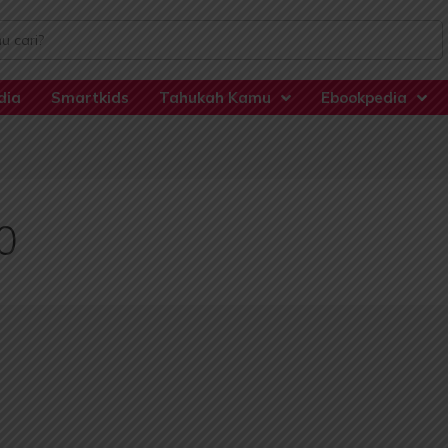
dia
Smartkids
Tahukah Kamu
Ebookpedia
0