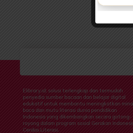
Elibrary.id: solusi terlengkap dan termudah
penyedia sumber bacaan dan belajar digital
edukatif untuk membantu meningkatkan mina
baca dan mutu literasi dunia pendidikan
Indonesia yang dikembangkan secara gotong-
royong dalam program sosial Gerakan Indonesi
Cerdas Literasi.