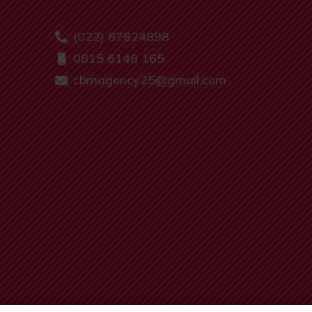
(022) 87824898
0815 6148 165
cbmagency25@gmail.com