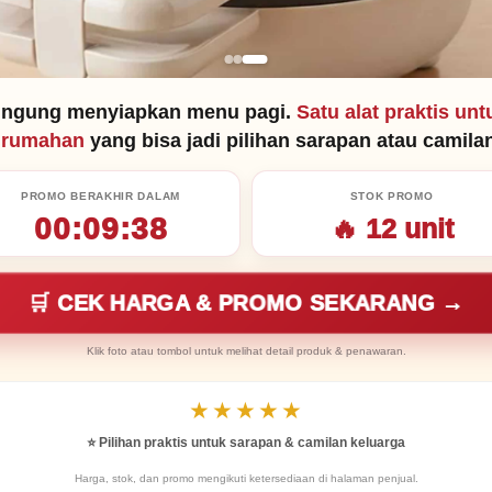
l pembelajaran Problem Based Learning peserta […]
E
P
G
S
m
ri
o
h
bingung menyiapkan menu pagi.
Satu alat praktis u
ai
nt
o
ar
e rumahan
yang bisa jadi pilihan sarapan atau camila
gl
e
e
PROMO BERAKHIR DALAM
STOK PROMO
00:09:37
🔥
12
unit
Tr
a
n
🛒 CEK HARGA & PROMO SEKARANG →
sl
Klik foto atau tombol untuk melihat detail produk & penawaran.
at
e
★★★★★
⭐ Pilihan praktis untuk sarapan & camilan keluarga
Harga, stok, dan promo mengikuti ketersediaan di halaman penjual.