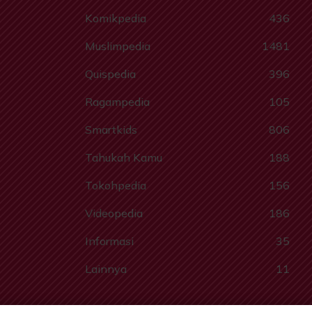
Komikpedia
436
Muslimpedia
1481
Quispedia
396
Ragampedia
105
Smartkids
806
Tahukah Kamu
188
Tokohpedia
156
Videopedia
186
Informasi
35
Lainnya
11