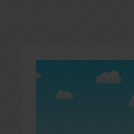
Video
Pembelajaran
Dasar
Desain
Grafis
Bidang
Keahlian
Multimedia
SMK
Kelas