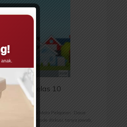
g!
 anak.
edia SMK Kelas 10
rusan : Multimedia Mata Pelajaran : Dasar
ntifik, melalui metode diskusi, tanya jawab,