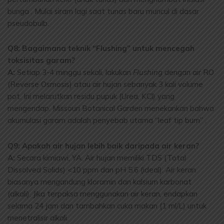
bunga . Mulai siram lagi saat tunas baru muncul di dasar
pseudobulb.
Q8: Bagaimana teknik “Flushing” untuk mencegah
toksisitas garam?
A:
Setiap 3-4 minggu sekali, lakukan
Flushing
dengan air RO
(Reverse Osmosis) atau air hujan sebanyak 3 kali volume
pot. Ini melarutkan residu pupuk (Urea, KCl) yang
mengendap. Missouri Botanical Garden menekankan bahwa
akumulasi garam adalah penyebab utama “leaf tip burn” .
Q9: Apakah air hujan lebih baik daripada air keran?
A:
Secara kimiawi, YA. Air hujan memiliki TDS (Total
Dissolved Solids) <10 ppm dan pH 5.6 (ideal). Air keran
biasanya mengandung kloramin dan kalsium karbonat
(alkali). Jika terpaksa menggunakan air keran, endapkan
selama 24 jam dan tambahkan cuka makan (1 ml/L) untuk
menetralisir alkali.