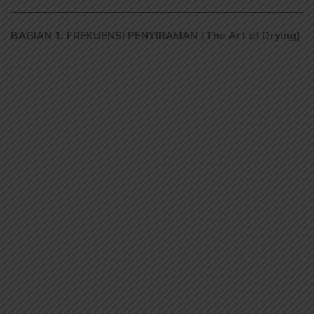
BAGIAN 1: FREKUENSI PENYIRAMAN (The Art of Drying)