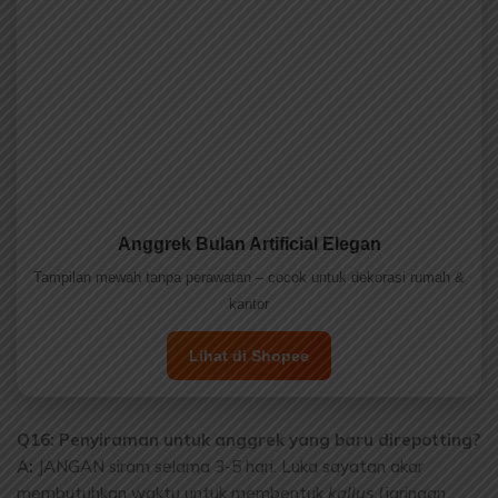
Anggrek Bulan Artificial Elegan
Tampilan mewah tanpa perawatan – cocok untuk dekorasi rumah &
kantor
Lihat di Shopee
Q16: Penyiraman untuk anggrek yang baru direpotting?
A:
JANGAN siram selama 3-5 hari. Luka sayatan akar
membutuhkan waktu untuk membentuk
kallus
(jaringan