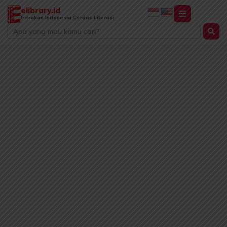
Lewati
elibrary.id
ke
Gerakan Indonesia Cerdas Literasi
Search
konten
...