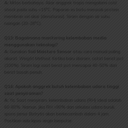
A:
Mitos berbahaya. Akar anggrek tropis mengalami
cold
shock
pada suhu <15°C. Paparan es batu merusak protein
membran sel akar (denaturasi). Siram dengan air suhu
ruangan (20-28°C).
Q13: Bagaimana monitoring kelembaban media
menggunakan teknologi?
A:
Gunakan
Soil Moisture Sensor
atau cara manual paling
akurat:
Weight Method
. Ketika baru disiram, catat berat pot
(100%). Siram lagi saat berat pot mencapai 40-50% dari
berat basah penuh.
Q14: Apakah anggrek butuh kelembaban udara tinggi
saat penyiraman?
A:
Ya. Saat menyiram, kelembaban udara (RH) ideal adalah
60-80%. Namun, jika RH >90% dan sirkulasi udara buruk,
spora jamur
Botrytis
akan berkecambah dalam 4 jam.
Pastikan ada kipas angin berputar.