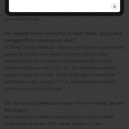
(Cattleya, Dendrobium) membutuhkan siklus “basah-kering”
ekstrem. Di habitat aslinya, akar bisa kering dalam hitungan
jam setelah hujan.
Q4: Apakah benar menyemprot daun (foliar spray) bisa
menggantikan penyiraman akar?
A:
Tidak. Secara fisiologis, akar anggrek adalah organ utama
penyerap air dan hara melalui
velamen
. Studi in-vitro
menunjukkan bahwa aplikasi nutrisi melalui daun hanya
efektif untuk unsur mikro (Fe, Mn, Zn) dengan konsentrasi
sangat rendah (0.1 ppm), tetapi tidak dapat memenuhi
kebutuhan makro seperti N, P, K yang dibutuhkan dalam
jumlah besar untuk berbunga.
Q5: Apa yang dimaksud dengan “Overwatering” secara
histologis?
A:
Overwatering adalah kondisi dimana pori-pori media
(makropori) terisi air >70% dalam waktu >72 jam.