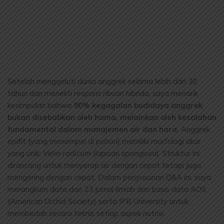
Setelah menggeluti dunia anggrek selama lebih dari 30
tahun dan meneliti respons ribuan hibrida, saya menarik
kesimpulan bahwa
90% kegagalan budidaya anggrek
bukan disebabkan oleh hama, melainkan oleh kesalahan
fundamental dalam manajemen air dan hara.
Anggrek
epifit (yang menempel di pohon) memiliki morfologi akar
yang unik:
Velin radicum
(lapisan spongiosa). Struktur ini
dirancang untuk menyerap air dengan cepat tetapi juga
mengering dengan cepat. Dalam penyusunan Q&A ini, saya
merangkum data dari 23 jurnal ilmiah dan basis data AOS
(American Orchid Society) serta IPB University untuk
membedah secara teknis setiap aspek nutrisi.