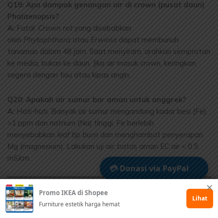
Q19: Apa dampak genangan air di
crown
(pusat daun)
Phalaenopsis?
A:
Fatal.
Crown rot
yang disebabkan
oleh
Phytophthora
atau
Erwinia
dapat membunuh
tanaman dalam 48 jam. Saat menyiram, arahkan semprotan
ke media, bukan ke daun. Jika air masuk crown, keringkan
segera dengan tisu atau kipas angin.
Q20: Apakah air sumur bor aman untuk anggrek?
A:
Hati-hati. Banyak air sumur mengandung kadar besi (Fe)
>1 ppm dan natrium (Na) tinggi. Fe berlebih
menyebabkan
leaf tip burn
dan menghambat penyerapan
Mg (magnesium). Lakukan uji air; batas aman EC air < 0.5
mS/cm.
💳 Donasi via PayPal
✕
BAGIAN 2: JENIS PUPUK ANGGREK (Kimiawi & Hayati)
Promo IKEA di Shopee
🤲 Dukung via Kitabisa
Lihat
Q21: Apa perbedaan fundamental pupuk “Grow” dan
Furniture estetik harga hemat
“Bloom” secara molekuler?