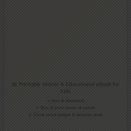
📖 Printable Islamic & Educational eBook for
Kids
✔ Bisa di-download
✔ Bisa di-print sendiri di rumah
✔ Cocok untuk belajar & aktivitas anak