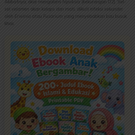
Akibatnya, akar mengalami
hipoksia
(kekurangan O2). Sel-
sel
velamen
akan kolaps dan mati, diikuti infeksi sekunder
oleh
Erwinia
atau
Fusarium
yang menyebabkan bau busuk
khas.