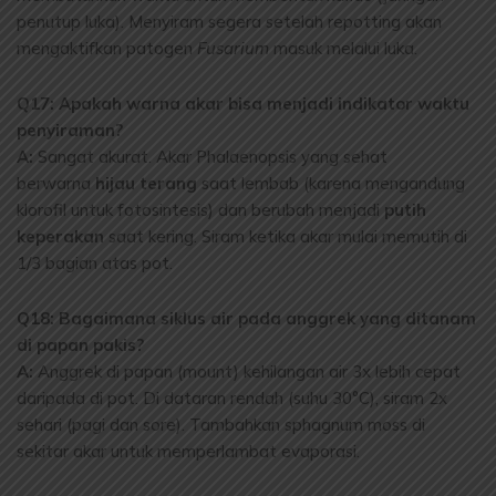
penutup luka). Menyiram segera setelah repotting akan
mengaktifkan patogen
Fusarium
masuk melalui luka.
Q17: Apakah warna akar bisa menjadi indikator waktu
penyiraman?
A:
Sangat akurat. Akar Phalaenopsis yang sehat
berwarna
hijau terang
saat lembab (karena mengandung
klorofil untuk fotosintesis) dan berubah menjadi
putih
keperakan
saat kering. Siram ketika akar mulai memutih di
1/3 bagian atas pot.
Q18: Bagaimana siklus air pada anggrek yang ditanam
di papan pakis?
A:
Anggrek di papan (mount) kehilangan air 3x lebih cepat
daripada di pot. Di dataran rendah (suhu 30°C), siram 2x
sehari (pagi dan sore). Tambahkan sphagnum moss di
sekitar akar untuk memperlambat evaporasi.