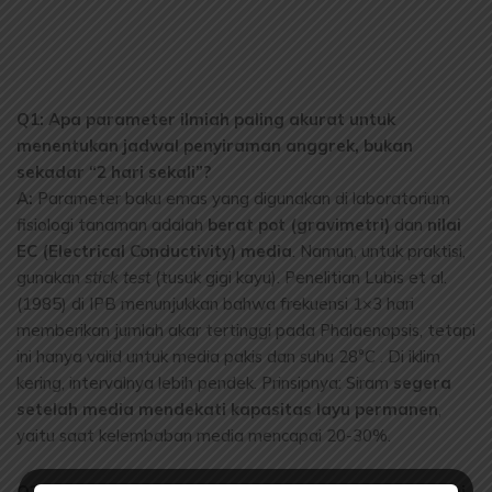
Q1: Apa parameter ilmiah paling akurat untuk
menentukan jadwal penyiraman anggrek, bukan
sekadar “2 hari sekali”?
A:
Parameter baku emas yang digunakan di laboratorium
fisiologi tanaman adalah
berat pot (gravimetri)
dan
nilai
EC (Electrical Conductivity) media
. Namun, untuk praktisi,
gunakan
stick test
(tusuk gigi kayu). Penelitian Lubis et al.
(1985) di IPB menunjukkan bahwa frekuensi 1×3 hari
memberikan jumlah akar tertinggi pada Phalaenopsis, tetapi
ini hanya valid untuk media pakis dan suhu 28°C . Di iklim
kering, intervalnya lebih pendek. Prinsipnya: Siram
segera
setelah media mendekati kapasitas layu permanen
,
yaitu saat kelembaban media mencapai 20-30%.
Q2: Bagaimana siklus fotosintesis CAM mempengaruhi