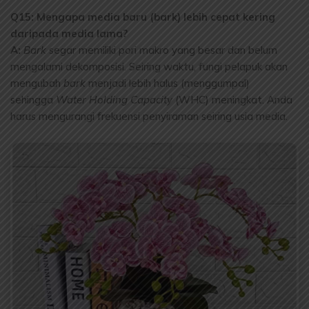
Q15: Mengapa media baru (bark) lebih cepat kering
daripada media lama?
A:
Bark
segar memiliki pori makro yang besar dan belum
mengalami dekomposisi. Seiring waktu, fungi pelapuk akan
mengubah
bark
menjadi lebih halus (menggumpal)
sehingga
Water Holding Capacity
(WHC) meningkat. Anda
harus mengurangi frekuensi penyiraman seiring usia media.