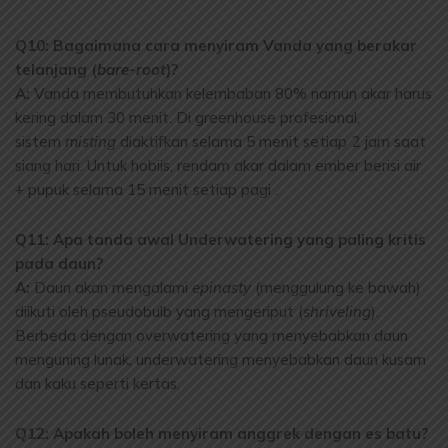
Q10: Bagaimana cara menyiram Vanda yang berakar
telanjang (
bare-root
)?
A:
Vanda membutuhkan kelembaban 80% namun akar harus
kering dalam 30 menit. Di greenhouse profesional,
sistem
misting
diaktifkan selama 5 menit setiap 2 jam saat
siang hari. Untuk hobiis, rendam akar dalam ember berisi air
+ pupuk selama 15 menit setiap pagi .
Q11: Apa tanda awal Underwatering yang paling kritis
pada daun?
A:
Daun akan mengalami
epinasty
(menggulung ke bawah)
diikuti oleh pseudobulb yang mengeriput (
shriveling
).
Berbeda dengan overwatering yang menyebabkan daun
menguning lunak, underwatering menyebabkan daun kusam
dan kaku seperti kertas.
Q12: Apakah boleh menyiram anggrek dengan es batu?