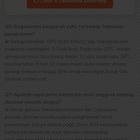
👉 Lihat & Download Sekarang
Q6: Bagaimana pengaruh suhu terhadap frekuensi
penyiraman?
A:
Setiap kenaikan 10°C (Q10 effect), laju transpirasi dan
evaporasi meningkat 2-3 kali lipat. Pada suhu 32°C, media
sphagnum moss bisa kering dalam 12 jam; pada suhu 18°C,
bisa bertahan 5 hari. Di musim hujan (suhu malam dingin),
kurangi frekuensi hingga 50% untuk mencegah busuk titik
tumbuh (
crown rot
).
Q7: Apakah saya perlu menyiram saat anggrek sedang
dorman (musim dingin)?
A:
Untuk genera
Dendrobium nobile
dan
Catasetum
,
periode dorman membutuhkan penghentian total
penyiraman (hanya embun pagi). Data AOS menunjukkan
bahwa pemberian air saat dorman merangsang
pertumbuhan
keiki
(anak tunas) dan menghambat inisiasi