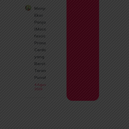
Monyet
Ekor
Panjang
(Macaca
fascicularis):
Primata
Cerdas
yang Kini
Berstatus
Terancam
Punah
4 Agustus
2026