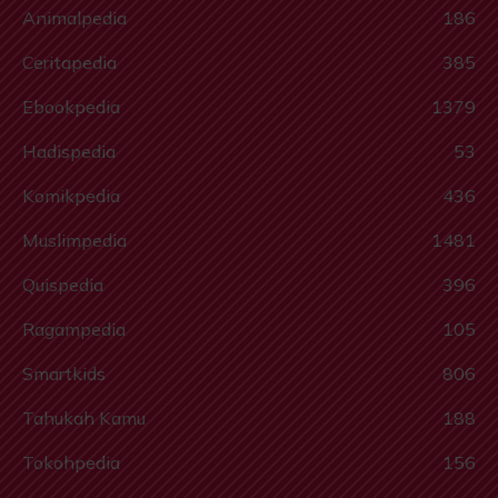
Animalpedia
186
Ceritapedia
385
Ebookpedia
1379
Hadispedia
53
Komikpedia
436
Muslimpedia
1481
Quispedia
396
Ragampedia
105
Smartkids
806
Tahukah Kamu
188
Tokohpedia
156