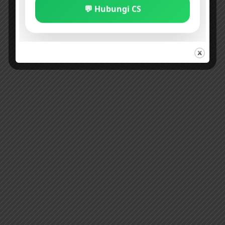
💬 Hubungi CS