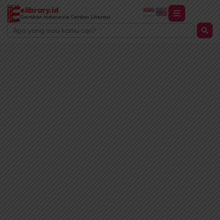
Lewati
elibrary.id
ke
Gerakan Indonesia Cerdas Literasi
Search
konten
...