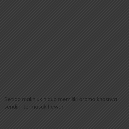
Setiap makhluk hidup memiliki aroma khasnya
sendiri, termasuk hewan.