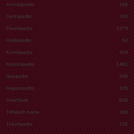
Animalpedia
186
Ceritapedia
385
Ebookpedia
1379
Hadispedia
53
Komikpedia
436
Muslimpedia
1481
Quispedia
396
Ragampedia
105
Smartkids
806
Tahukah Kamu
188
Tokohpedia
156