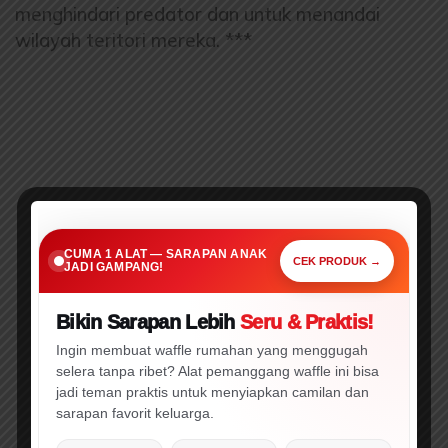
menghindari predator dan untuk menandai
wilayah teritori mereka. ***
SARAPAN PRAKTIS • CEPAT • MENARIK
Cuma 1 Alat Ini,
CUMA 1 ALAT — SARAPAN ANAK
Sarapan Anak Jadi Gampang!
CEK PRODUK →
JADI GAMPANG!
Bikin Sarapan Lebih
Seru & Praktis!
🔥 WAJIB CEK!
⚡ PROMO
Ingin membuat waffle rumahan yang menggugah
selera tanpa ribet? Alat pemanggang waffle ini bisa
jadi teman praktis untuk menyiapkan camilan dan
sarapan favorit keluarga.