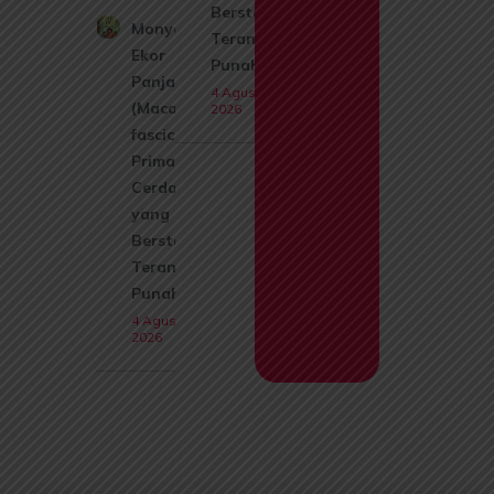
Berstatus
Monyet
Terancam
Ekor
Punah
Panjang
4 Agustus
(Macaca
2026
fascicularis):
Primata
Cerdas
yang Kini
Berstatus
Terancam
Punah
4 Agustus
2026