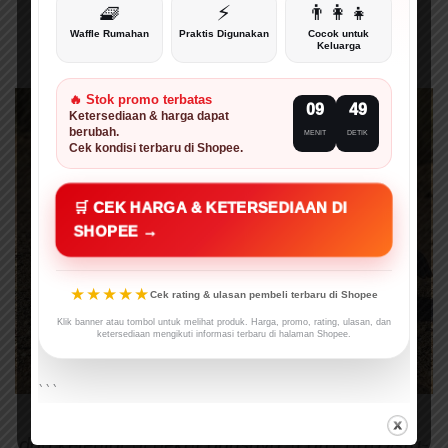
🧇
⚡
👨‍👩‍👧
Waffle Rumahan
Praktis Digunakan
Cocok untuk
Keluarga
🔥 Stok promo terbatas
09
48
Ketersediaan & harga dapat
berubah.
MENIT
DETIK
Cek kondisi terbaru di Shopee.
🛒 CEK HARGA & KETERSEDIAAN DI
SHOPEE →
★★★★★
Cek rating & ulasan pembeli terbaru di Shopee
Klik banner atau tombol untuk melihat produk. Harga, promo, rating, ulasan, dan
ketersediaan mengikuti informasi terbaru di halaman Shopee.
```
Bau yang dihasilkan oleh trenggiling berasal
dari kelenjar di dekat anusnya. (Foto: http://stg-