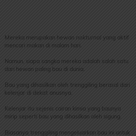
Mereka merupakan hewan
nokturnal
yang aktif
mencari makan di malam hari.
Namun, siapa sangka mereka adalah salah satu
dari hewan paling bau di dunia.
Bau yang dihasilkan oleh trenggiling berasal dari
kelenjar di dekat anusnya.
Kelenjar itu sejenis cairan kimia yang baunya
mirip seperti bau yang dihasilkan oleh sigung.
Biasanya trenggiling mengeluarkan bau ini untuk