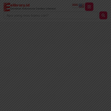
Lewati
elibrary.id
ke
Gerakan Indonesia Cerdas Literasi
Search
konten
...