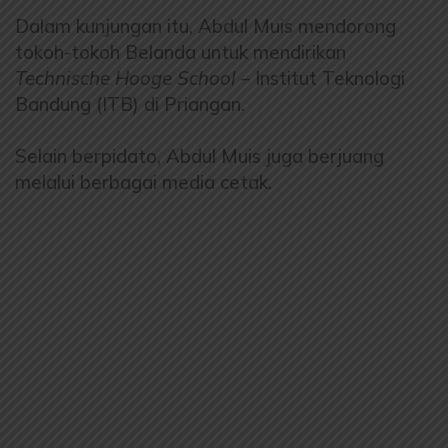
Dalam kunjungan itu, Abdul Muis mendorong
tokoh-tokoh Belanda untuk mendirikan
Technische Hooge School
– Institut Teknologi
Bandung (ITB) di Priangan.
Selain berpidato, Abdul Muis juga berjuang
melalui berbagai media cetak.