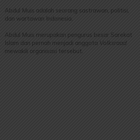
Abdul Muis adalah seorang sastrawan, politisi,
dan wartawan Indonesia.
Abdul Muis merupakan pengurus besar Sarekat
Islam dan pernah menjadi anggota
Volksraad
mewakili organisasi tersebut.