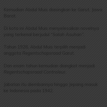
Kemudian Abdul Muis diasingkan ke Garut, Jawa
Barat.
Di kota ini Abdul Muis menyelesaikan novelnya
yang terkenal berjudul
“Salah Asuhan”.
Tahun 1926, Abdul Muis terpilih menjadi
anggota
Regentschapsraad
Garut.
Dan enam tahun kemudian diangkat menjadi
Regentschapsraad Controleur.
Jabatan itu diembannya hingga Jepang masuk
ke Indonesia pada 1942.