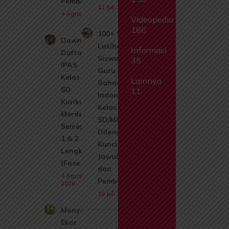
Pembahasan
12 Juli 2026
4 Agustus 2026
Videopedia
186
100+ Soal
Download
Latihan
Informasi
Daftar Isi
Siswa dan
35
IPAS
Guru
Kelas 1
Lainnya
Bahasa
SD
11
Indonesia
Kurikulum
Kelas 6
Merdeka
SD/MI
Semester
Dilengkapi
1 & 2
Kunci
Lengkap
Jawaban
(Fase A)
dan
4 Agustus
Pembahasan
2026
16 Juli 2026
Monyet
Ekor