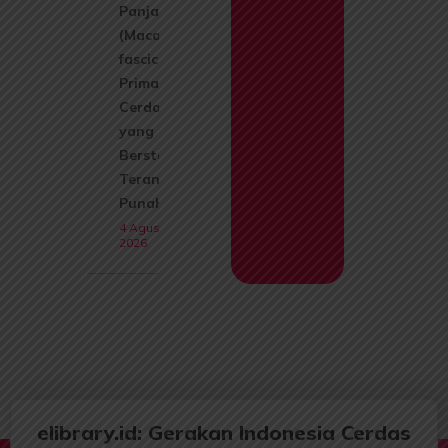
Panjang
(Macaca
fascicularis):
Primata
Cerdas
yang Kini
Berstatus
Terancam
Punah
4 Agustus
2026
elibrary.id: Gerakan Indonesia Cerdas