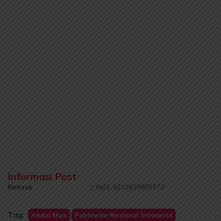
Informasi Post
Bahasa
:
field_6213439005972
Tag:
Abdul Muis
Pahlawan Nasional Indonesia