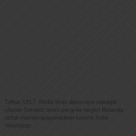
Tahun 1917, Abdul Muis dipercaya sebagai
utusan Sarekat Islam pergi ke negeri Belanda
untuk mempropagandakan komite
Indie
Weerbaar.