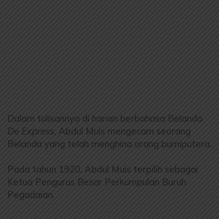
Dalam tulisannya di harian berbahasa Belanda
De Express
, Abdul Muis mengecam seorang
Belanda yang telah menghina orang bumiputera.
Pada tahun 1920, Abdul Muis terpilih sebagai
Ketua Pengurus Besar Perkumpulan Buruh
Pegadaian.