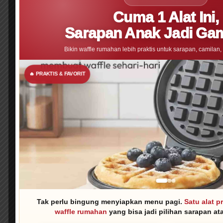
Cuma 1 Alat Ini,
Sarapan Anak Jadi Ga
Bikin waffle rumahan lebih praktis untuk sarapan, camilan,
🔥 PRAKTIS & FAVORIT
Tak perlu bingung menyiapkan menu pagi.
Satu alat 
waffle rumahan
yang bisa jadi pilihan sarapan at