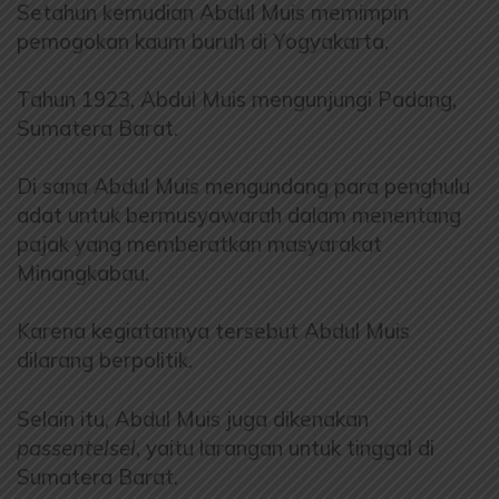
Setahun kemudian Abdul Muis memimpin
pemogokan kaum buruh di Yogyakarta.
Tahun 1923, Abdul Muis mengunjungi Padang,
Sumatera Barat.
Di sana Abdul Muis mengundang para penghulu
adat untuk bermusyawarah dalam menentang
pajak yang memberatkan masyarakat
Minangkabau.
Karena kegiatannya tersebut Abdul Muis
dilarang berpolitik.
Selain itu, Abdul Muis juga dikenakan
passentelsel
, yaitu larangan untuk tinggal di
Sumatera Barat.