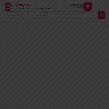
Lewati
elibrary.id
ke
Gerakan Indonesia Cerdas Literasi
Search
konten
...