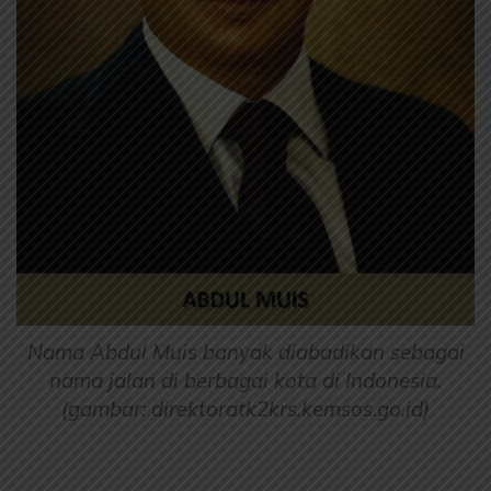
Nama Abdul Muis banyak diabadikan sebagai
nama jalan di berbagai kota di Indonesia.
(gambar: direktoratk2krs.kemsos.go.id)