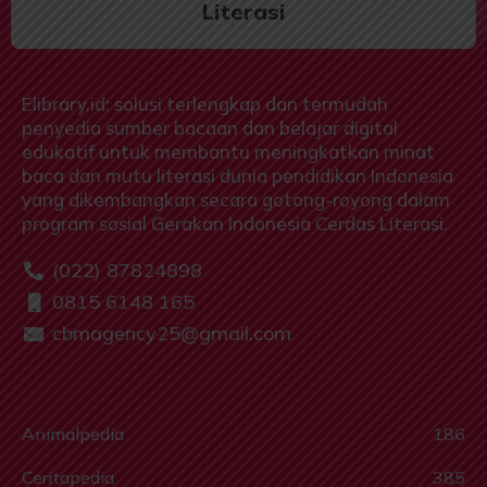
Literasi
Elibrary.id: solusi terlengkap dan termudah
penyedia sumber bacaan dan belajar digital
edukatif untuk membantu meningkatkan minat
baca dan mutu literasi dunia pendidikan Indonesia
yang dikembangkan secara gotong-royong dalam
program sosial Gerakan Indonesia Cerdas Literasi.
(022) 87824898
0815 6148 165
cbmagency25@gmail.com
Animalpedia
186
Ceritapedia
385