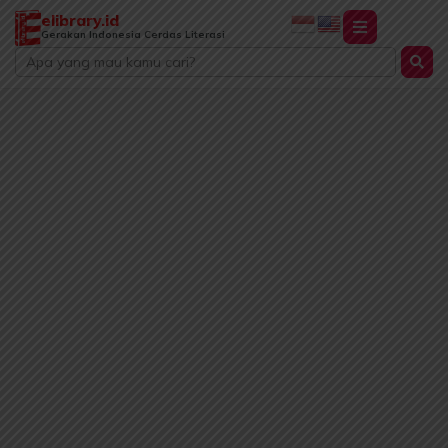
Lewati
elibrary.id
ke
Gerakan Indonesia Cerdas Literasi
Search
konten
...