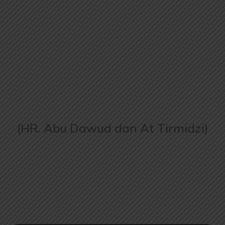
(HR. Abu Dawud dan At Tirmidzi)