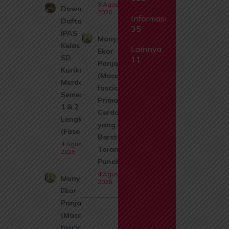
3 Agustus
Download
2026
Informasi
Daftar Isi
35
IPAS
Monyet
Kelas 1
Lainnya
Ekor
SD
11
Panjang
Kurikulum
(Macaca
Merdeka
fascicularis):
Semester
Primata
1 & 2
Cerdas
Lengkap
yang Kini
(Fase A)
Berstatus
4 Agustus
Terancam
2026
Punah
4 Agustus
Monyet
2026
Ekor
Panjang
(Macaca
fascicularis):