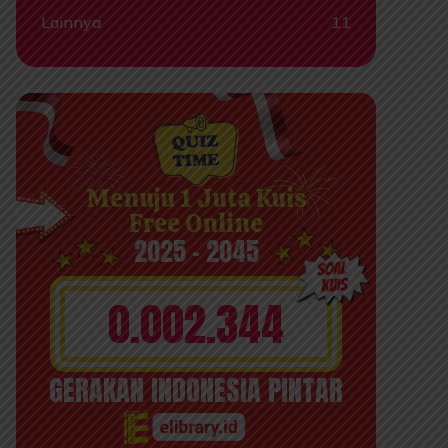
Lainnya
11
Menuju 1 Juta Kuis
Free Online
2025 - 2045
0.002.344
GERAKAN INDONESIA PINTAR