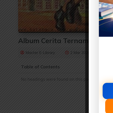
Album Cerita Ternama: Oliver
Master E-Library
2 Mar 2024
Ebo
Table of Contents
No headings were found on this page.