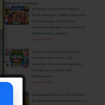
Bahasan Terbaru
150 Soal Latihan IPAS Kelas 1
SD/MI Semester 1 Bab 2 Identitas
Diri, Keluarga, dan Kerabat
Kurikulum Merdeka + Jawaban &
Pembahasan Lengkap
5 Agustus 2026
100 Soal Latihan Siswa Bab 1
Tubuhku IPAS Kelas 1 SD
Semester 1 Kurikulum Merdeka
Dilengkapi Jawaban dan
Pembahasan
4 Agustus 2026
Download Daftar Isi IPAS Kelas 1
SD Kurikulum Merdeka Semester 1