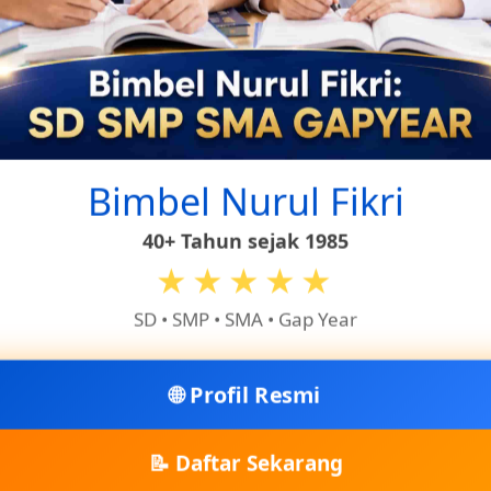
 Twist (Charles Dickens)
Bimbel Nurul Fikri
okpedia
40+ Tahun sejak 1985
★★★★★
SD • SMP • SMA • Gap Year
🌐 Profil Resmi
📝 Daftar Sekarang