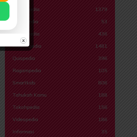
Ebookpedia
1379
Hadispedia
53
Komikpedia
436
Muslimpedia
1481
Quispedia
396
Ragampedia
105
Smartkids
806
Tahukah Kamu
188
Tokohpedia
156
Videopedia
186
Informasi
35