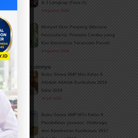
& 2 Lengkap (Fase A)
4 Agustus 2026
Monyet Ekor Panjang (Macaca
fascicularis): Primata Cerdas yang
Kini Berstatus Terancam Punah
4 Agustus 2026
Informasi Lainnya
Buku Siswa SMP Mts Kelas 8
Akidah Akhlak Kurikulum 2019
Edisi 2019
20 Juli 2026
Buku Siswa SMP MTs Kelas 8
Pendidikan Jasmani, Olahraga,
dan Kesehatan Kurikulum 2017