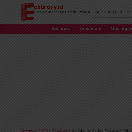
Lewati
elibrary.id
Search
ke
Gerakan Indonesia Cerdas Literasi
...
konten
Beranda
Quispedia
Muslimpe
Beranda 2025
/
Ebookpedia
/
Album Cerita Ternama: Olive