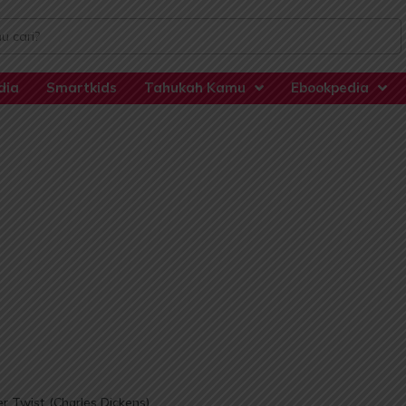
dia
Smartkids
Tahukah Kamu
Ebookpedia
r Twist (Charles Dickens)