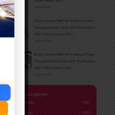
Edisi Revisi 2017
18 Juli 2026
Buku Siswa SMP MTs Kelas 9 Ilmu
Pengetahuan Alam IPA Kurikulum
2017 Edisi Revisi 2017
31 Juli 2026
Buku Siswa SMP MTs Kelas 8 Ilmu
Pengetahuan Alam IPA Kurikulum
2017 Edisi Revisi 2017
12 Juli 2026
Kategori Lainnya
Animalpedia
186
Ceritapedia
385