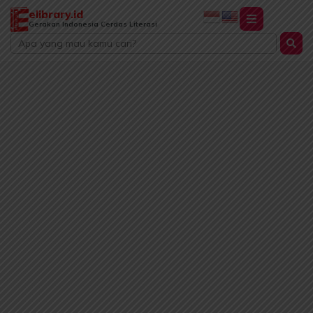
Lewati
elibrary.id
ke
Gerakan Indonesia Cerdas Literasi
Search
konten
...