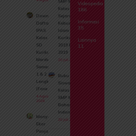
SMP MTs
Videopedia
Kelas 8
186
Download
Sejarah
Informasi
Daftar Isi
Kebudayaan
35
IPAS
Islam SKI
Kelas 1
Kurikulum
Lainnya
SD
2019 Edisi
11
Kurikulum
2019
Merdeka
20 Juli 2026
Semester
1 & 2
Buku
Lengkap
Siswa
(Fase A)
Kelas 9
4 Agustus
SMP MTs
2026
Bahasa
Indonesia
Monyet
20 Juli 2026
Ekor
Panjang