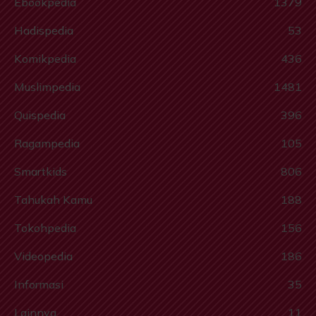
Ebookpedia
1379
Hadispedia
53
Komikpedia
436
Muslimpedia
1481
Quispedia
396
Ragampedia
105
Smartkids
806
Tahukah Kamu
188
Tokohpedia
156
Videopedia
186
Informasi
35
Lainnya
11