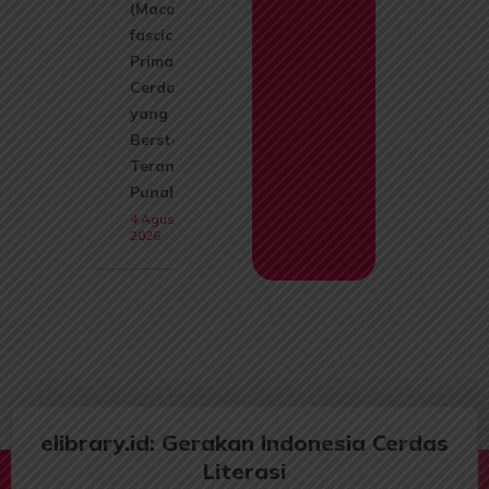
(Macaca
fascicularis):
Primata
Cerdas
yang Kini
Berstatus
Terancam
Punah
4 Agustus
2026
elibrary.id: Gerakan Indonesia Cerdas
Literasi