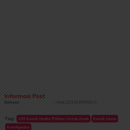
Informasi Post
Bahasa
:
field_6213439005972
Tag:
100 Komik Hadis Pilihan Untuk Anak
Komik Islam
Komikpedia