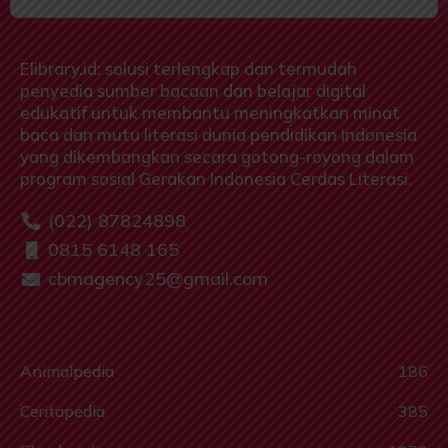
Elibrary.id: solusi terlengkap dan termudah
penyedia sumber bacaan dan belajar digital
edukatif untuk membantu meningkatkan minat
baca dan mutu literasi dunia pendidikan Indonesia
yang dikembangkan secara gotong-royong dalam
program sosial Gerakan Indonesia Cerdas Literasi.
(022) 87824898
0815 6148 165
cbmagency25@gmail.com
Animalpedia
186
Ceritapedia
385