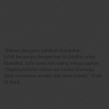
“Bahwa jika para sahabat Rasulullah
SAW berjumpa dengan hari Id (Idulfitri atau
Iduladha), satu sama lain saling mengucapkan:
‘
Taqabbalallahu minna wa minka
(Semoga
Allah menerima amalku dan amal kalian),” (Fath
Al-Bari).