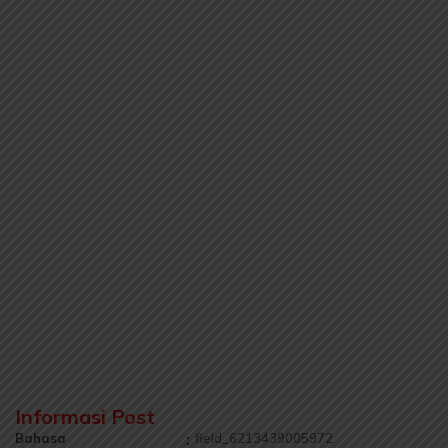
Informasi Post
Bahasa
:
field_6213439005972