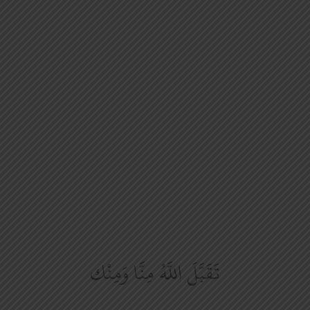
تَقَبَّلَ اللَّهُ مِنَّا وَمِنْك