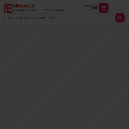
Lewati
elibrary.id
ke
Gerakan Indonesia Cerdas Literasi
Search
konten
...