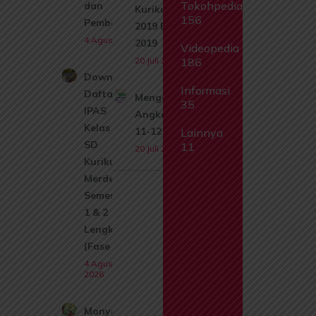
Tokohpedia
dan
Kurikulum
156
Pembahasan
2019 Edisi
4 Agustus 2026
2019
Videopedia
20 Juli 2026
186
Download
Informasi
Daftar Isi
Mengenal
35
IPAS
Angka
Kelas 1
11-12
Lainnya
SD
11
20 Juli 2026
Kurikulum
Merdeka
Semester
1 & 2
Lengkap
(Fase A)
4 Agustus
2026
Monyet