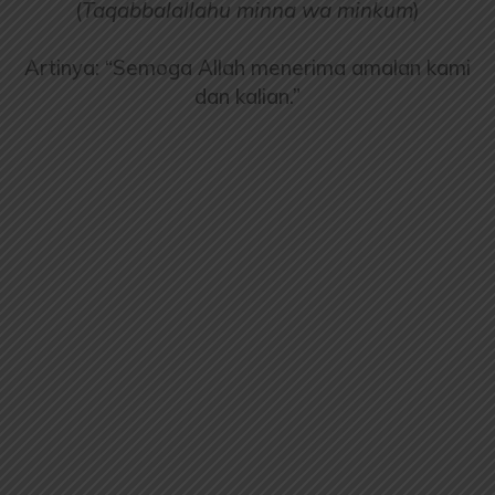
(
Taqabbalallahu minna wa minkum
)
Artinya: “Semoga Allah menerima amalan kami
dan kalian.”