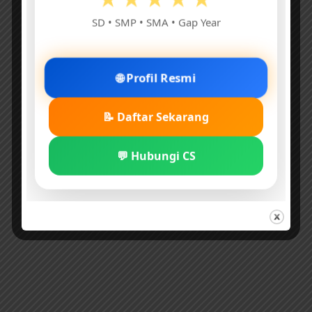
★★★★★
SD • SMP • SMA • Gap Year
🌐 Profil Resmi
📝 Daftar Sekarang
💬 Hubungi CS