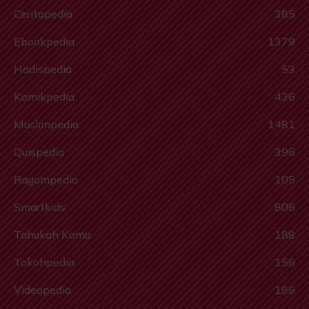
Ceritapedia
385
Ebookpedia
1379
Hadispedia
53
Komikpedia
436
Muslimpedia
1481
Quispedia
396
Ragampedia
105
Smartkids
806
Tahukah Kamu
188
Tokohpedia
156
Videopedia
186