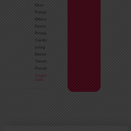
Ekor
Panjang
(Macaca
fascicularis):
Primata
Cerdas
yang Kini
Berstatus
Terancam
Punah
4 Agustus
2026