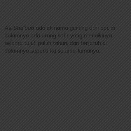
As-Sha’uud
adalah nama gunung dari api, di
dalamnya ada orang kafir yang menaikinya
selama tujuh puluh tahun, dan terjatuh di
dalamnya seperti itu selama-lamanya.