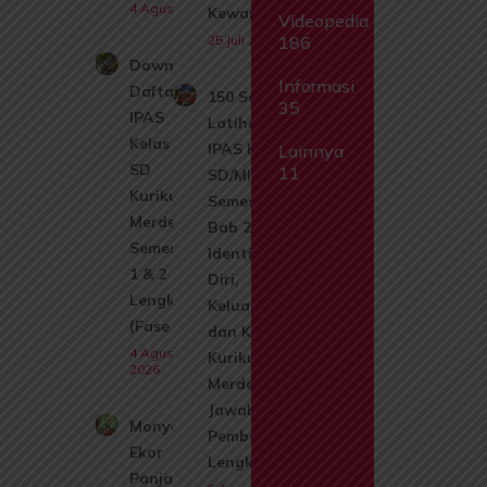
4 Agustus 2026
Kewarganegaraan
Videopedia
25 Juli 2026
186
Download
Informasi
Daftar Isi
150 Soal
35
IPAS
Latihan
Kelas 1
IPAS Kelas 1
Lainnya
SD
11
SD/MI
Kurikulum
Semester 1
Merdeka
Bab 2
Semester
Identitas
1 & 2
Diri,
Lengkap
Keluarga,
(Fase A)
dan Kerabat
4 Agustus
Kurikulum
2026
Merdeka +
Jawaban &
Monyet
Pembahasan
Ekor
Lengkap
Panjang