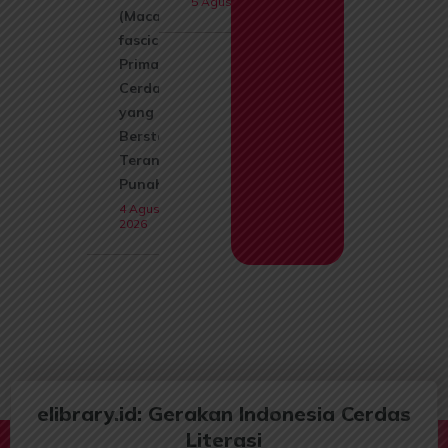
5 Agustus 2026
(Macaca
fascicularis):
Primata
Cerdas
yang Kini
Berstatus
Terancam
Punah
4 Agustus
2026
elibrary.id: Gerakan Indonesia Cerdas
Literasi