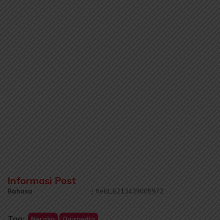
Informasi Post
Bahasa
:
field_6213439005972
Tag:
Neraka
Quispedia