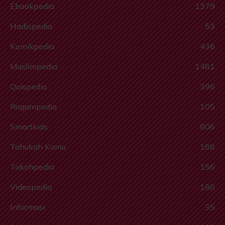
Ebookpedia
1379
Hadispedia
53
Komikpedia
436
Muslimpedia
1481
Quispedia
396
Ragampedia
105
Smartkids
806
Tahukah Kamu
188
Tokohpedia
156
Videopedia
186
Informasi
35