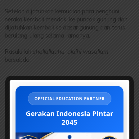
Setelah dijatuhkan kemudian para penghuni
neraka kembali mendaki ke puncak gunung dan
dijatuhkan kembali ke dasar gunung dan terus
berulang-ulang selama-lamanya.
Rasulullah
shallallaahu ‘alaihi wasallam
bersabda:
OFFICIAL EDUCATION PARTNER
Gerakan Indonesia Pintar
2045