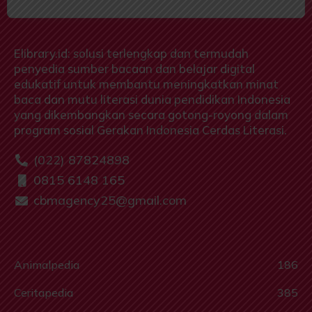
Elibrary.id: solusi terlengkap dan termudah
penyedia sumber bacaan dan belajar digital
edukatif untuk membantu meningkatkan minat
baca dan mutu literasi dunia pendidikan Indonesia
yang dikembangkan secara gotong-royong dalam
program sosial Gerakan Indonesia Cerdas Literasi.
(022) 87824898
0815 6148 165
cbmagency25@gmail.com
Animalpedia
186
Ceritapedia
385