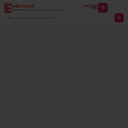
Lewati
elibrary.id
ke
Gerakan Indonesia Cerdas Literasi
Search
konten
...