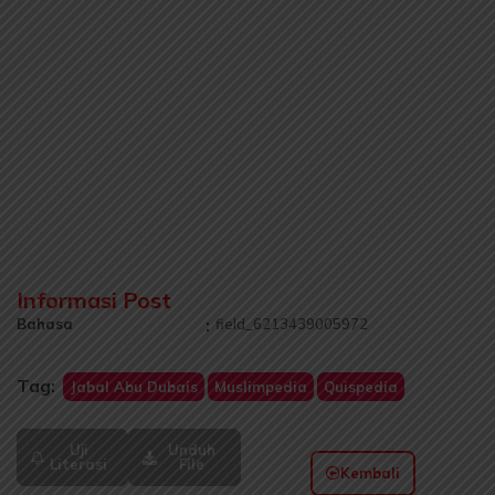
Informasi Post
Bahasa
:
field_6213439005972
Tag:
Jabal Abu Dubais
Muslimpedia
Quispedia
Uji
Unduh
Literasi
File
Kembali