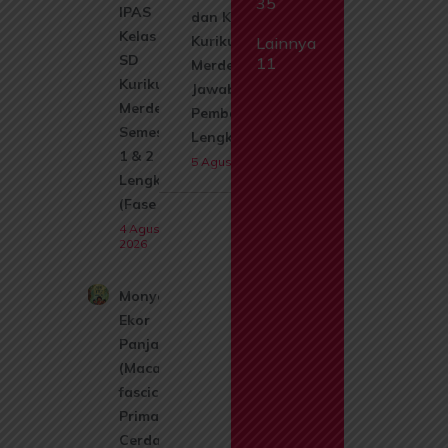
35
IPAS
dan Kerabat
Kelas 1
Kurikulum
Lainnya
SD
11
Merdeka +
Kurikulum
Jawaban &
Merdeka
Pembahasan
Semester
Lengkap
1 & 2
5 Agustus 2026
Lengkap
(Fase A)
4 Agustus
2026
Monyet
Ekor
Panjang
(Macaca
fascicularis):
Primata
Cerdas