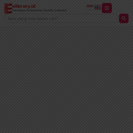
Lewati
elibrary.id
ke
Gerakan Indonesia Cerdas Literasi
Search
konten
...