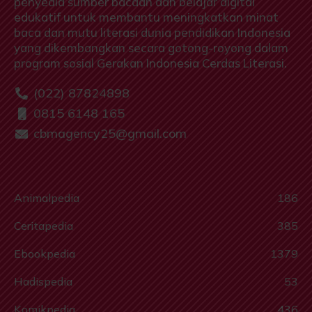
penyedia sumber bacaan dan belajar digital
edukatif untuk membantu meningkatkan minat
baca dan mutu literasi dunia pendidikan Indonesia
yang dikembangkan secara gotong-royong dalam
program sosial Gerakan Indonesia Cerdas Literasi.
(022) 87824898
0815 6148 165
cbmagency25@gmail.com
Animalpedia
186
Ceritapedia
385
Ebookpedia
1379
Hadispedia
53
Komikpedia
436