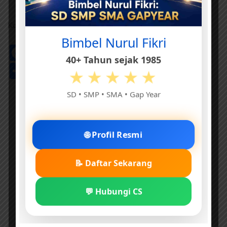
Konten:
dream.co.id
Bimbel Nurul Fikri
Facebook
Threads
Pinterest
X
Telegram
WhatsApp
LinkedIn
Email
Print
Go
40+ Tahun sejak 1985
Tr
Share
★★★★★
SD • SMP • SMA • Gap Year
🌐 Profil Resmi
📝 Daftar Sekarang
💬 Hubungi CS