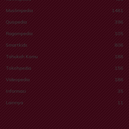
Muslimpedia
1481
Quispedia
396
Ragampedia
105
Smartkids
806
Tahukah Kamu
188
Tokohpedia
156
Videopedia
186
Informasi
35
Lainnya
11