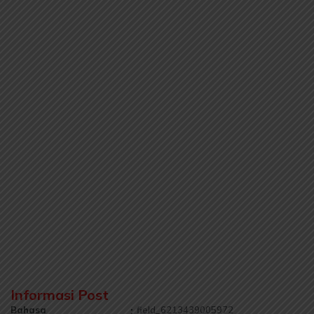
Informasi Post
Bahasa
:
field_6213439005972