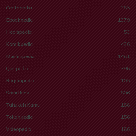
Ceritapedia
385
Ebookpedia
1379
Hadispedia
53
Komikpedia
436
Muslimpedia
1481
Quispedia
396
Ragampedia
105
Smartkids
806
Tahukah Kamu
188
Tokohpedia
156
Videopedia
186