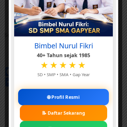
Sumber dan Kontributor
Bimbel Nurul Fikri
Penyelaras: elibrary.id
40+ Tahun sejak 1985
idntimes.com
★★★★★
Facebook
Threads
Pinterest
X
Telegram
WhatsApp
LinkedIn
Email
Print
Go
SD • SMP • SMA • Gap Year
Tr
Share
🌐 Profil Resmi
📝 Daftar Sekarang