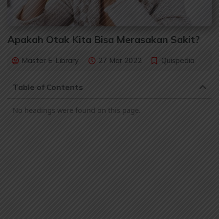
Apakah Otak Kita Bisa Merasakan Sakit?
Master E-Library
27 Mar 2022
Quispedia
Table of Contents
No headings were found on this page.