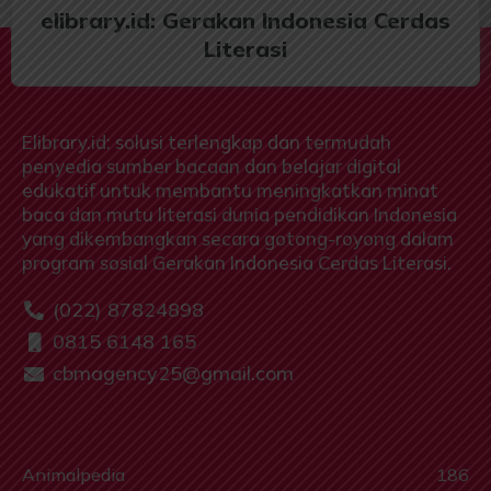
elibrary.id: Gerakan Indonesia Cerdas
Literasi
Elibrary.id: solusi terlengkap dan termudah
penyedia sumber bacaan dan belajar digital
edukatif untuk membantu meningkatkan minat
baca dan mutu literasi dunia pendidikan Indonesia
yang dikembangkan secara gotong-royong dalam
program sosial Gerakan Indonesia Cerdas Literasi.
(022) 87824898
0815 6148 165
cbmagency25@gmail.com
Animalpedia
186