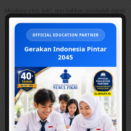
Misalnya otot, kulit, dan bahkan pembuluh darah.
***
OFFICIAL EDUCATION PARTNER
Gerakan Indonesia Pintar
2045