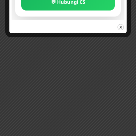
💬 Hubungi CS