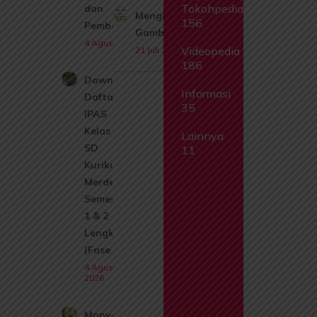
Tokohpedia
dan
Menghitung
156
Pembahasan
Gambar
4 Agustus 2026
Videopedia
21 Juli 2026
186
Download
Informasi
Daftar Isi
35
IPAS
Kelas 1
Lainnya
SD
11
Kurikulum
Merdeka
Semester
1 & 2
Lengkap
(Fase A)
4 Agustus
2026
Monyet