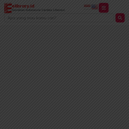
Lewati
elibrary.id
ke
Gerakan Indonesia Cerdas Literasi
Search
konten
...