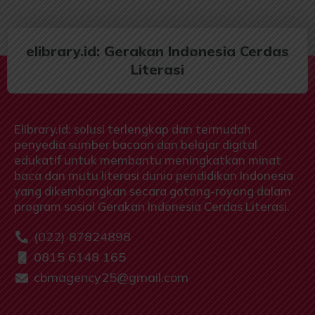
elibrary.id: Gerakan Indonesia Cerdas
Literasi
Elibrary.id: solusi terlengkap dan termudah
penyedia sumber bacaan dan belajar digital
edukatif untuk membantu meningkatkan minat
baca dan mutu literasi dunia pendidikan Indonesia
yang dikembangkan secara gotong-royong dalam
program sosial Gerakan Indonesia Cerdas Literasi.
(022) 87824898
0815 6148 165
cbmagency25@gmail.com