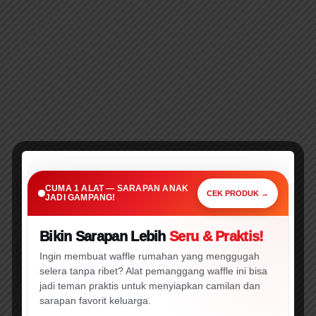
SARAPAN PRAKTIS • CEPAT • MENARIK
Cuma 1 Alat Ini,
CUMA 1 ALAT — SARAPAN ANAK
Sarapan Anak Jadi Gampang!
CEK PRODUK →
JADI GAMPANG!
Bikin Sarapan Lebih
Seru & Praktis!
🔥 WAJIB CEK!
⚡ PROMO
Ingin membuat waffle rumahan yang menggugah
selera tanpa ribet? Alat pemanggang waffle ini bisa
jadi teman praktis untuk menyiapkan camilan dan
sarapan favorit keluarga.