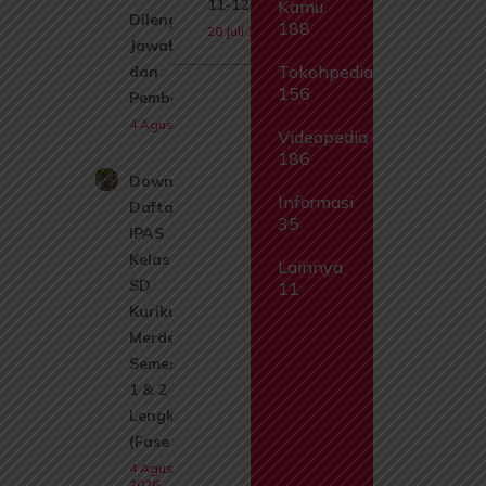
11-12
Kamu
Dilengkapi
188
20 Juli 2026
Jawaban
Tokohpedia
dan
156
Pembahasan
4 Agustus 2026
Videopedia
186
Download
Informasi
Daftar Isi
35
IPAS
Kelas 1
Lainnya
SD
11
Kurikulum
Merdeka
Semester
1 & 2
Lengkap
(Fase A)
4 Agustus
2026