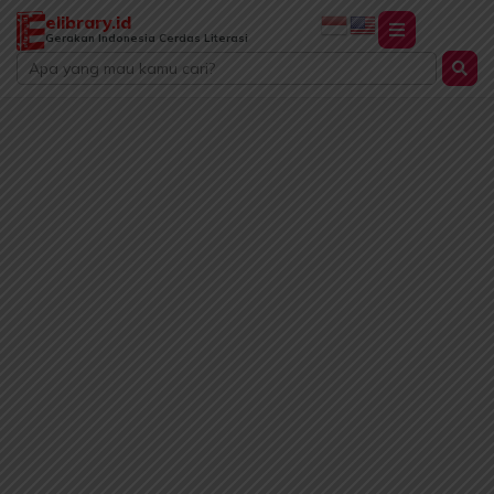
Lewati
elibrary.id
ke
Gerakan Indonesia Cerdas Literasi
Search
konten
...