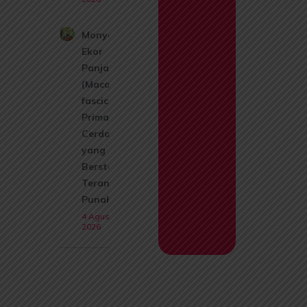
Monyet
Ekor
Panjang
(Macaca
fascicularis):
Primata
Cerdas
yang Kini
Berstatus
Terancam
Punah
4 Agustus
2026