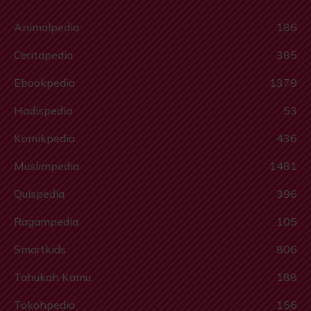
Animalpedia
186
Ceritapedia
385
Ebookpedia
1379
Hadispedia
53
Komikpedia
436
Muslimpedia
1481
Quispedia
396
Ragampedia
105
Smartkids
806
Tahukah Kamu
188
Tokohpedia
156