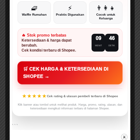
🧇
⚡
👨‍👩‍👧
Waffle Rumahan
Praktis Digunakan
Cocok untuk
Keluarga
🔥 Stok promo terbatas
09
45
Ketersediaan & harga dapat
berubah.
MENIT
DETIK
Cek kondisi terbaru di Shopee.
🛒 CEK HARGA & KETERSEDIAAN DI
SHOPEE →
★★★★★
Cek rating & ulasan pembeli terbaru di Shopee
Klik banner atau tombol untuk melihat produk. Harga, promo, rating, ulasan, dan
ketersediaan mengikuti informasi terbaru di halaman Shopee.
```