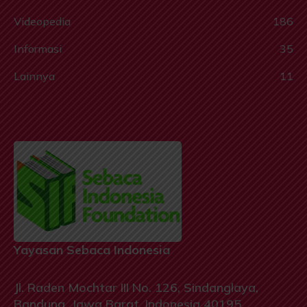
Videopedia
186
Informasi
35
Lainnya
11
Yayasan Sebaca Indonesia
Jl. Raden Mochtar III No. 126, Sindanglaya,
Bandung, Jawa Barat, Indonesia 40195