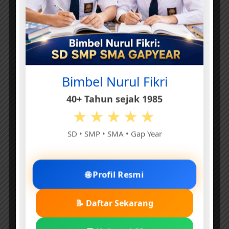
Bimbel Nurul Fikri
40+ Tahun sejak 1985
★★★★★
SD • SMP • SMA • Gap Year
🌐 Profil Resmi
📝 Daftar Sekarang