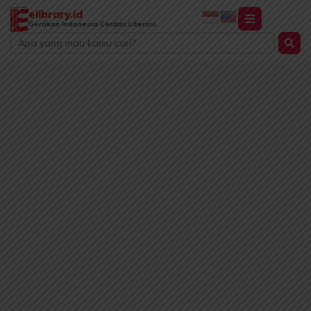
Lewati
elibrary.id
ke
Gerakan Indonesia Cerdas Literasi
Search
konten
...