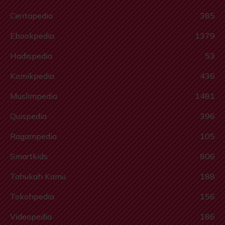
Ceritapedia
385
Ebookpedia
1379
Hadispedia
53
Komikpedia
436
Muslimpedia
1481
Quispedia
396
Ragampedia
105
Smartkids
806
Tahukah Kamu
188
Tokohpedia
156
Videopedia
186