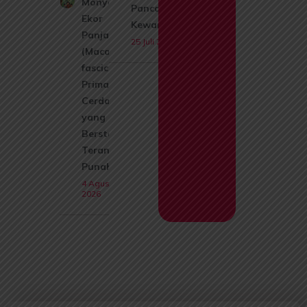
Monyet
Pancasila dan
Ekor
Kewarganegaraan
Panjang
25 Juli 2026
(Macaca
fascicularis):
Primata
Cerdas
yang Kini
Berstatus
Terancam
Punah
4 Agustus
2026