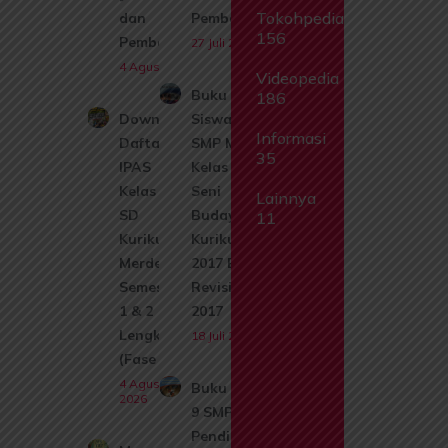
Tokohpedia
dan
Pembahasan
156
Pembahasan
27 Juli 2026
4 Agustus 2026
Videopedia
Buku
186
Download
Siswa
Informasi
Daftar Isi
SMP MTs
35
IPAS
Kelas 8
Kelas 1
Seni
Lainnya
SD
Budaya
11
Kurikulum
Kurikulum
Merdeka
2017 Edisi
Semester
Revisi
1 & 2
2017
Lengkap
18 Juli 2026
(Fase A)
4 Agustus
Buku Siswa Kelas
2026
9 SMP MTs
Pendidikan