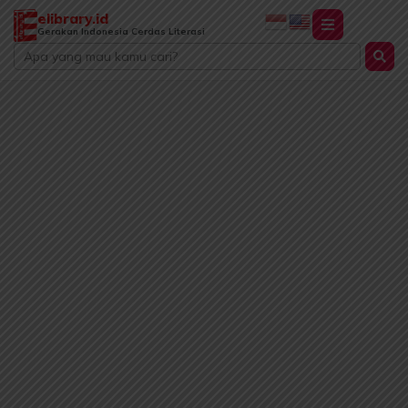
Lewati
elibrary.id
ke
Gerakan Indonesia Cerdas Literasi
Search
konten
...