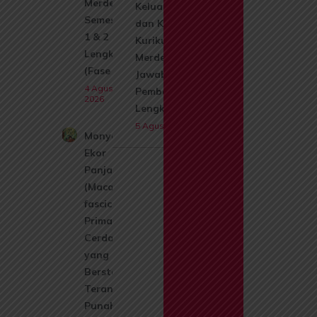
Merdeka
Keluarga,
Semester
dan Kerabat
1 & 2
Kurikulum
Lengkap
Merdeka +
(Fase A)
Jawaban &
4 Agustus
Pembahasan
2026
Lengkap
5 Agustus 2026
Monyet
Ekor
Panjang
(Macaca
fascicularis):
Primata
Cerdas
yang Kini
Berstatus
Terancam
Punah