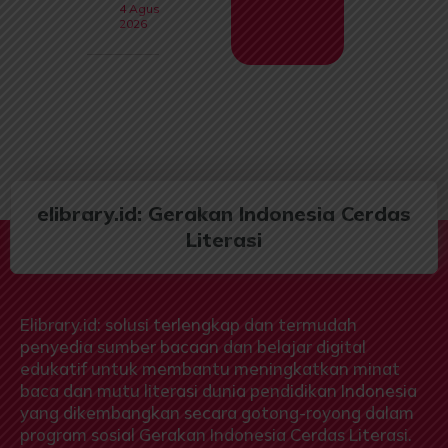
4 Agustus
2026
elibrary.id: Gerakan Indonesia Cerdas
Literasi
Elibrary.id: solusi terlengkap dan termudah
penyedia sumber bacaan dan belajar digital
edukatif untuk membantu meningkatkan minat
baca dan mutu literasi dunia pendidikan Indonesia
yang dikembangkan secara gotong-royong dalam
program sosial Gerakan Indonesia Cerdas Literasi.