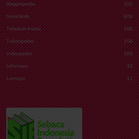
Ragampedia
105
Smartkids
806
Tahukah Kamu
188
Tokohpedia
156
Videopedia
186
Informasi
35
Lainnya
11