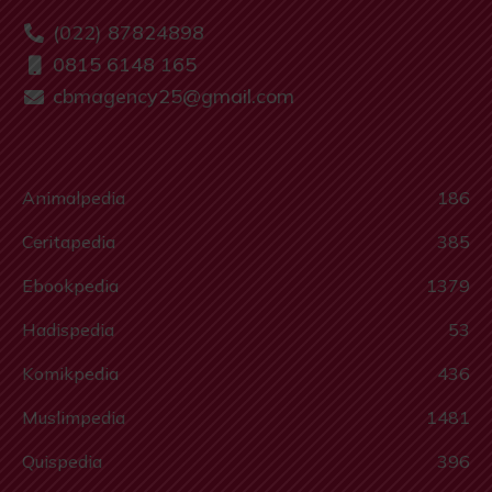
(022) 87824898
0815 6148 165
cbmagency25@gmail.com
Animalpedia
186
Ceritapedia
385
Ebookpedia
1379
Hadispedia
53
Komikpedia
436
Muslimpedia
1481
Quispedia
396