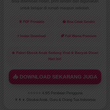
Bisa download instan, print sendiri dan digunakan
untuk belajar di rumah maupun sekolah.
📄 PDF Printable
🖨️ Bisa Cetak Sendiri
⚡ Instan Download
🌈 Full Warna Premium
🔥 Paket Ebook Anak Sedang Viral & Banyak Dicari
Hari Ini!
📥 DOWNLOAD SEKARANG JUGA
⭐⭐⭐⭐⭐ 4.9/5 Penilaian Pengguna
👨‍👩‍👧 Disukai Anak, Guru & Orang Tua Indonesia