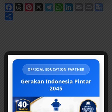
Facebook
Threads
Pinterest
X
Telegram
WhatsApp
LinkedIn
Email
Print
Go
Tr
Share
OFFICIAL EDUCATION PARTNER
Gerakan Indonesia Pintar
2045