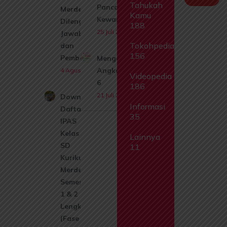
Tahukah
Pancasila dan
Merdeka
Kamu
Kewarganegaraan
Dilengkapi
188
25 Juli 2026
Jawaban
Tokohpedia
dan
156
Pembahasan
Mengenal
Angka 5-
4 Agustus 2026
Videopedia
6
186
21 Juli 2026
Download
Informasi
Daftar Isi
35
IPAS
Kelas 1
Lainnya
SD
11
Kurikulum
Merdeka
Semester
1 & 2
Lengkap
(Fase A)