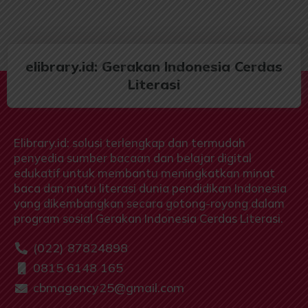
elibrary.id: Gerakan Indonesia Cerdas
Literasi
Elibrary.id: solusi terlengkap dan termudah
penyedia sumber bacaan dan belajar digital
edukatif untuk membantu meningkatkan minat
baca dan mutu literasi dunia pendidikan Indonesia
yang dikembangkan secara gotong-royong dalam
program sosial Gerakan Indonesia Cerdas Literasi.
(022) 87824898
0815 6148 165
cbmagency25@gmail.com