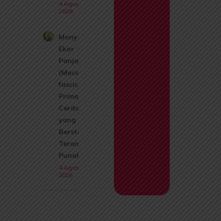
4 Agustus
2026
Monyet
Ekor
Panjang
(Macaca
fascicularis):
Primata
Cerdas
yang Kini
Berstatus
Terancam
Punah
4 Agustus
2026