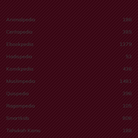
Animalpedia
186
Ceritapedia
385
Ebookpedia
1379
Hadispedia
53
Komikpedia
436
Muslimpedia
1481
Quispedia
396
Ragampedia
105
Smartkids
806
Tahukah Kamu
188