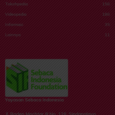
Tokohpedia
156
Videopedia
186
Informasi
35
Lainnya
11
Yayasan Sebaca Indonesia
Jl. Raden Mochtar III No. 126, Sindanglaya,