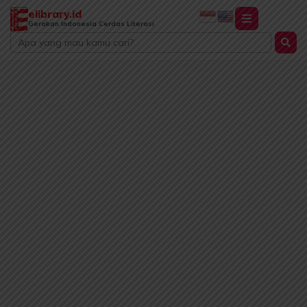
Lewati
elibrary.id
ke
Gerakan Indonesia Cerdas Literasi
Search
konten
...