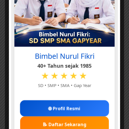
Bimbel Nurul Fikri
40+ Tahun sejak 1985
★★★★★
SD • SMP • SMA • Gap Year
🌐 Profil Resmi
📝 Daftar Sekarang