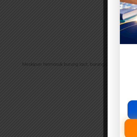
Meskipun termasuk burung laut, burung cikalang hampi