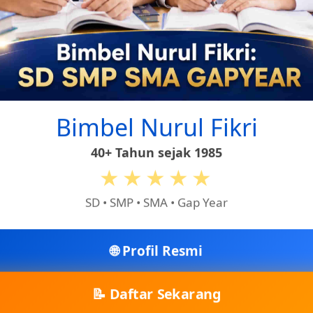
Bimbel Nurul Fikri
r tidak pernah menyentuh air.
40+ Tahun sejak 1985
★★★★★
SD • SMP • SMA • Gap Year
🌐 Profil Resmi
📝 Daftar Sekarang