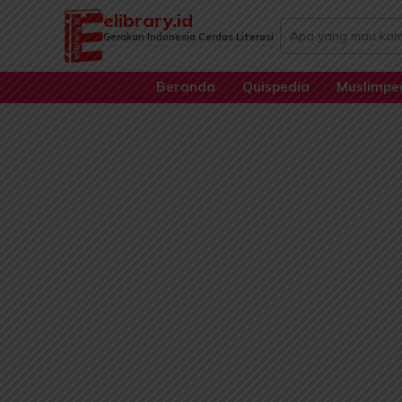
Lewati
elibrary.id
Search
ke
Gerakan Indonesia Cerdas Literasi
...
konten
Beranda
Quispedia
Muslimpe