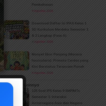
Pembahasan
4 Agustus 2026
Download Daftar Isi IPAS Kelas 1
SD Kurikulum Merdeka Semester 1
& 2 Lengkap (Fase A)
4 Agustus 2026
Monyet Ekor Panjang (Macaca
fascicularis): Primata Cerdas yang
Kini Berstatus Terancam Punah
4 Agustus 2026
Informasi Lainnya
125 Soal IPS Kelas 9 SMP/MTs
Semester 1: Interaksi
Antarnegara Asia dan Negara