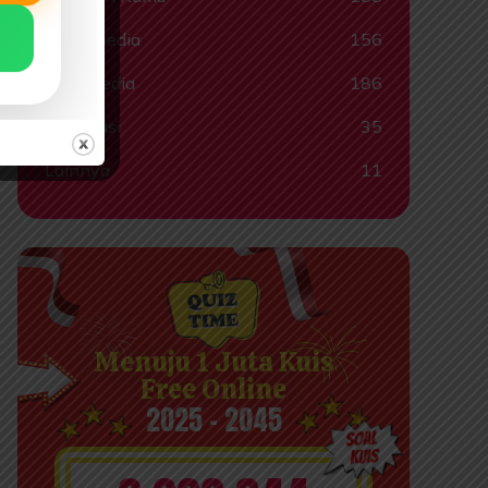
Tokohpedia
156
Videopedia
186
Informasi
35
Lainnya
11
Menuju 1 Juta Kuis
Free Online
2025 - 2045