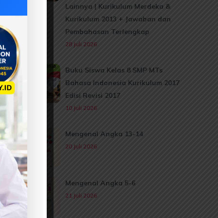
Lainnya | Kurikulum Merdeka &
Kurikulum 2013 + Jawaban dan
Pembahasan Terlengkap
28 Juli 2026
Buku Siswa Kelas 8 SMP MTs
Bahasa Indonesia Kurikulum 2017
Edisi Revisi 2017
10 Juli 2026
Mengenal Angka 13-14
20 Juli 2026
Mengenal Angka 5-6
21 Juli 2026