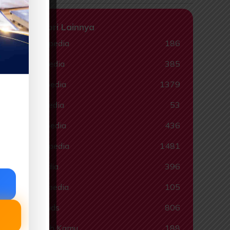
Kategori Lainnya
Animalpedia
186
Ceritapedia
385
Ebookpedia
1379
Hadispedia
53
Komikpedia
436
Muslimpedia
1481
Quispedia
396
Ragampedia
105
Smartkids
806
Tahukah Kamu
188