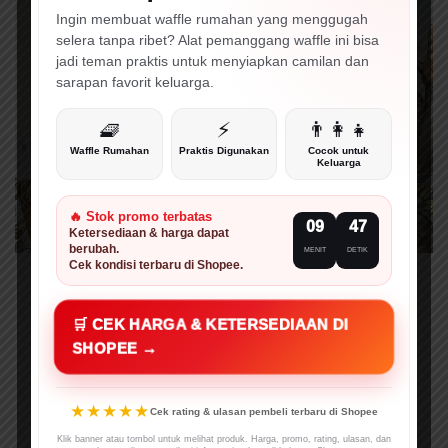
Ingin membuat waffle rumahan yang menggugah
selera tanpa ribet? Alat pemanggang waffle ini bisa
jadi teman praktis untuk menyiapkan camilan dan
sarapan favorit keluarga.
🧇
⚡
👨‍👩‍👧
Waffle Rumahan
Praktis Digunakan
Cocok untuk
Keluarga
🔥 Stok promo terbatas
09
46
Ketersediaan & harga dapat
berubah.
MENIT
DETIK
Cek kondisi terbaru di Shopee.
Mansa Musa, orang terkaya sepanjang masa
yang memiliki harta senilai Rp 5.897 triliun.
🛒 CEK HARGA & KETERSEDIAAN DI
(Foto: MNC Media)
SHOPEE →
★★★★★
Cek rating & ulasan pembeli terbaru di Shopee
Klik banner atau tombol untuk melihat produk. Harga, promo, rating, ulasan, dan