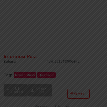
Informasi Post
Bahasa
:
field_6213439005972
Tag:
Mansa Musa
Quispedia
Uji
Unduh
Literasi
File
Kembali
Pengunjung: 0 Hari Ini: 0