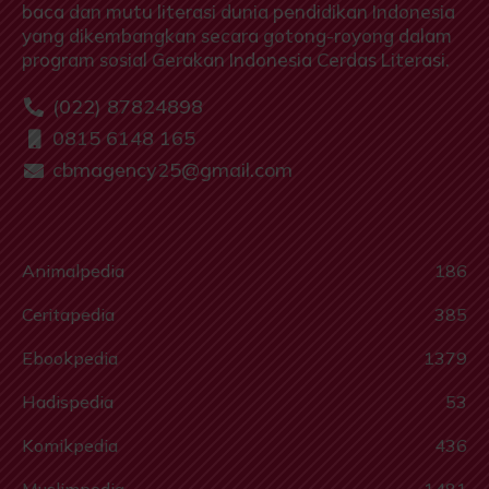
baca dan mutu literasi dunia pendidikan Indonesia
yang dikembangkan secara gotong-royong dalam
program sosial Gerakan Indonesia Cerdas Literasi.
(022) 87824898
0815 6148 165
cbmagency25@gmail.com
Animalpedia
186
Ceritapedia
385
Ebookpedia
1379
Hadispedia
53
Komikpedia
436