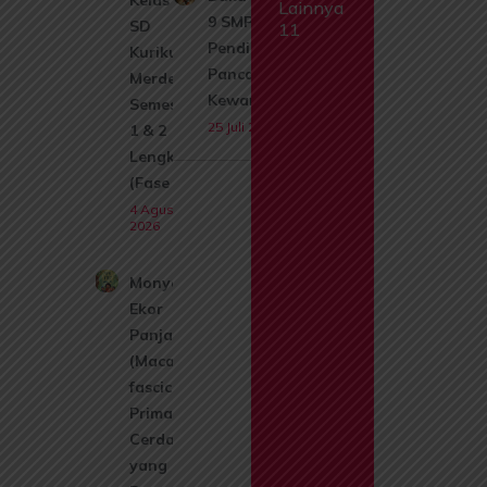
Kelas 1
Lainnya
9 SMP MTs
SD
11
Pendidikan
Kurikulum
Pancasila dan
Merdeka
Kewarganegaraan
Semester
25 Juli 2026
1 & 2
Lengkap
(Fase A)
4 Agustus
2026
Monyet
Ekor
Panjang
(Macaca
fascicularis):
Primata
Cerdas
yang Kini