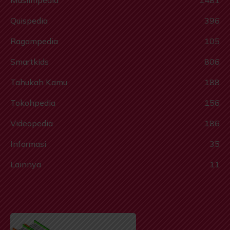
Muslimpedia
1481
Quispedia
396
Ragampedia
105
Smartkids
806
Tahukah Kamu
188
Tokohpedia
156
Videopedia
186
Informasi
35
Lainnya
11