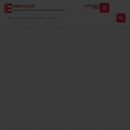
Lewati
elibrary.id
ke
Gerakan Indonesia Cerdas Literasi
Search
konten
...