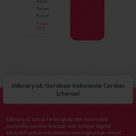
Berstatus
Terancam
Punah
4 Agustus
2026
elibrary.id: Gerakan Indonesia Cerdas
Literasi
Elibrary.id: solusi terlengkap dan termudah
penyedia sumber bacaan dan belajar digital
edukatif untuk membantu meningkatkan minat