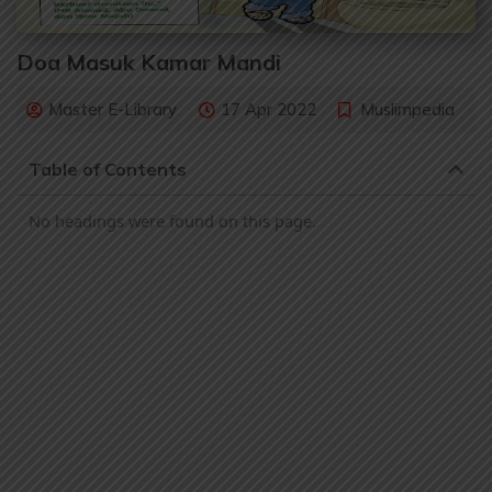
Doa Masuk Kamar Mandi
Master E-Library
17 Apr 2022
Muslimpedia
Table of Contents
No headings were found on this page.