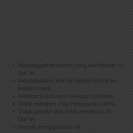
Menanggalkan benda yang bertuliskan Al
Qur’an.
Mendahulukan kaki kiri ketika masuk ke
kamar mandi.
Membaca doa saat melepas pakaian.
Tidak memberi atau menjawab salam.
Tidak berzikir dan tidak membaca Al-
Qur’an.
Hemat menggunakan air.