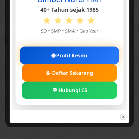
40+ Tahun sejak 1985
★★★★★
SD • SMP • SMA • Gap Year
Sumber dan kontributor
Naskah: Kak Nurul Ihsan
🌐 Profil Resmi
Ilustrasi: Rachman/ebookanak.com
Penerbit:
Cikal Aksara
📝 Daftar Sekarang
Penyunting: elibrary.id
💬 Hubungi CS