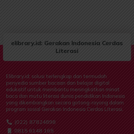
elibrary.id: Gerakan Indonesia Cerdas
Literasi
Elibrary.id: solusi terlengkap dan termudah
penyedia sumber bacaan dan belajar digital
edukatif untuk membantu meningkatkan minat
baca dan mutu literasi dunia pendidikan Indonesia
yang dikembangkan secara gotong-royong dalam
program sosial Gerakan Indonesia Cerdas Literasi.
(022) 87824898
0815 6148 165