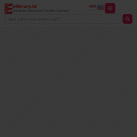
Lewati
elibrary.id
ke
Gerakan Indonesia Cerdas Literasi
Search
konten
...