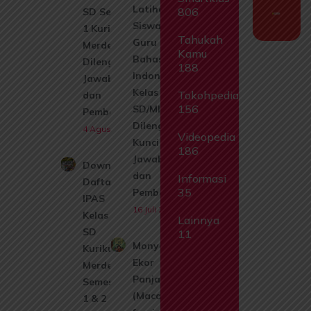
Latihan
806
SD Semester
Siswa dan
1 Kurikulum
Tahukah
Guru
Merdeka
Kamu
Bahasa
Dilengkapi
188
Indonesia
Jawaban
Kelas 6
Tokohpedia
dan
156
SD/MI
Pembahasan
Dilengkapi
4 Agustus 2026
Videopedia
Kunci
186
Jawaban
Download
dan
Informasi
Daftar Isi
35
Pembahasan
IPAS
16 Juli 2026
Kelas 1
Lainnya
SD
11
Monyet
Kurikulum
Ekor
Merdeka
Panjang
Semester
(Macaca
1 & 2