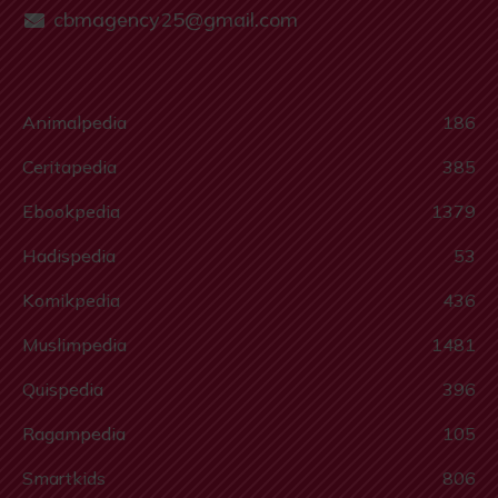
cbmagency25@gmail.com
Animalpedia
186
Ceritapedia
385
Ebookpedia
1379
Hadispedia
53
Komikpedia
436
Muslimpedia
1481
Quispedia
396
Ragampedia
105
Smartkids
806