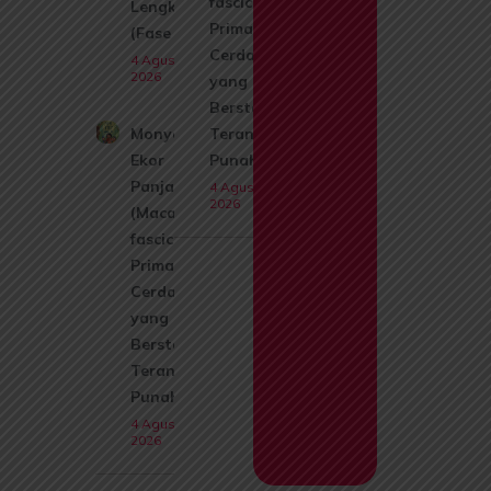
fascicularis):
Lengkap
Primata
(Fase A)
Cerdas
4 Agustus
2026
yang Kini
Berstatus
Monyet
Terancam
Ekor
Punah
Panjang
4 Agustus
2026
(Macaca
fascicularis):
Primata
Cerdas
yang Kini
Berstatus
Terancam
Punah
4 Agustus
2026