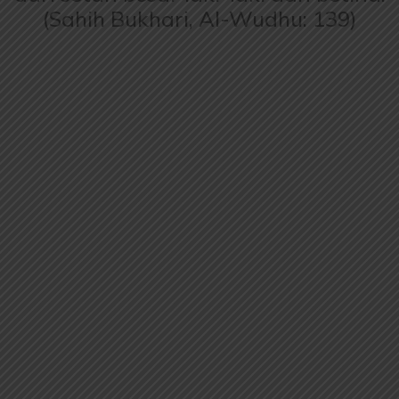
(Sahih Bukhari, Al-Wudhu: 139)