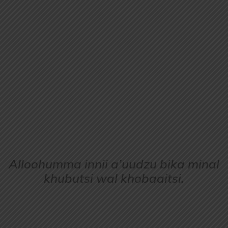
Alloohumma innii a’uudzu bika minal
khubutsi wal khobaaitsi.