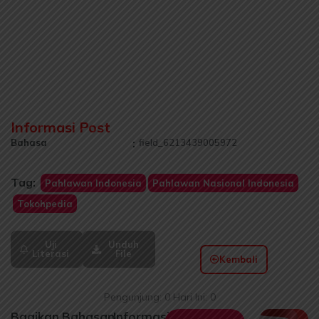
Informasi Post
Bahasa
:
field_6213439005972
Tag:
Pahlawan Indonesia
Pahlawan Nasional Indonesia
Tokohpedia
Uji
Unduh
Literasi
File
Kembali
Pengunjung: 0 Hari Ini: 0
Bagikan
Bahasan
Informasi