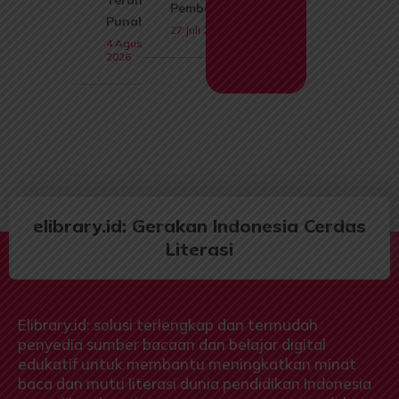
Terancam
Pembahasan
Punah
27 Juli 2026
4 Agustus
2026
elibrary.id: Gerakan Indonesia Cerdas
Literasi
Elibrary.id: solusi terlengkap dan termudah
penyedia sumber bacaan dan belajar digital
edukatif untuk membantu meningkatkan minat
baca dan mutu literasi dunia pendidikan Indonesia