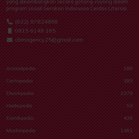
yang dikembangkan secara gotong-royong dalam
program sosial Gerakan Indonesia Cerdas Literasi.
(022) 87824898
0815 6148 165
cbmagency25@gmail.com
Animalpedia
186
Ceritapedia
385
Ebookpedia
1379
Hadispedia
53
Komikpedia
436
Muslimpedia
1481