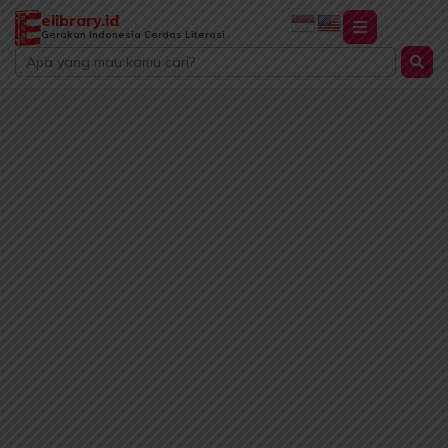
Lewati
elibrary.id
ke
Gerakan Indonesia Cerdas Literasi
Search
konten
...