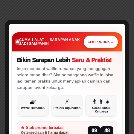
SARAPAN PRAKTIS • CEPAT • MENARIK
Cuma 1 Alat Ini,
CUMA 1 ALAT — SARAPAN ANAK
Sarapan Anak Jadi Gampang!
CEK PRODUK →
JADI GAMPANG!
Bikin Sarapan Lebih
Seru & Praktis!
🔥 WAJIB CEK!
⚡ PROMO
Ingin membuat waffle rumahan yang menggugah
selera tanpa ribet? Alat pemanggang waffle ini bisa
jadi teman praktis untuk menyiapkan camilan dan
sarapan favorit keluarga.
🧇
⚡
👨‍👩‍👧
direktoratk2krs.kemsos.go.id
Waffle Rumahan
Praktis Digunakan
Cocok untuk
Keluarga
id.wikipedia.org
Penyunting: elibrary.id
🔥 Stok promo terbatas
09
47
Ketersediaan & harga dapat