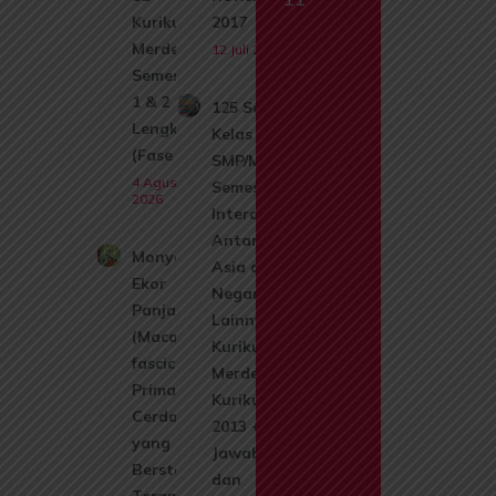
Kurikulum
2017
Merdeka
12 Juli 2026
Semester
1 & 2
125 Soal IPS
Lengkap
Kelas 9
(Fase A)
SMP/MTs
4 Agustus
Semester 1:
2026
Interaksi
Antarnegara
Monyet
Asia dan
Ekor
Negara
Panjang
Lainnya |
(Macaca
Kurikulum
fascicularis):
Merdeka &
Primata
Kurikulum
Cerdas
2013 +
yang Kini
Jawaban
Berstatus
dan