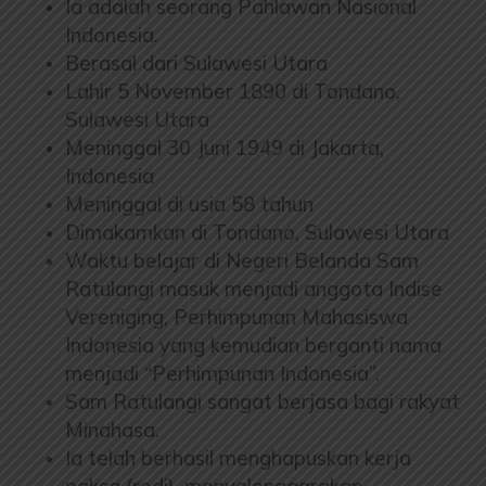
Ia adalah seorang Pahlawan Nasional
Indonesia.
Berasal dari Sulawesi Utara
Lahir 5 November 1890 di Tondano,
Sulawesi Utara
Meninggal 30 Juni 1949 di Jakarta,
Indonesia
Meninggal di usia 58 tahun
Dimakamkan di Tondano, Sulawesi Utara
Waktu belajar di Negeri Belanda Sam
Ratulangi masuk menjadi anggota Indise
Vereniging, Perhimpunan Mahasiswa
Indonesia yang kemudian berganti nama
menjadi “Perhimpunan Indonesia”.
Sam Ratulangi sangat berjasa bagi rakyat
Minahasa.
Ia telah berhasil menghapuskan kerja