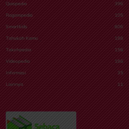
Quispedia
396
Ragampedia
105
Smartkids
806
Tahukah Kamu
188
Tokohpedia
156
Videopedia
186
Informasi
35
Lainnya
11