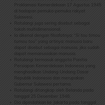
Proklamasi Kemerdekaan 17 Agustus 1945
di hadapan pemuka-pemuka rakyat
Sulawesi.
Ratulangi juga sering disebut sebagai
tokoh multidimensional.
Ia dikenal dengan filsafatnya: “
Si tou timou
tumou tou
” yang artinya: manusia baru
dapat disebut sebagai manusia, jika sudah
dapat memanusiakan manusia.
Ratulangi termasuk anggota Panitia
Persiapan Kemerdekaan Indonesia yang
menghasilkan Undang-Undang Dasar
Republik Indonesia dan merupakan
Gubernur Sulawesi pertama.
Ratulangi ditangkap oleh Belanda pada
tanggal 25 Desember 1948.
Dia dipindahkan ke Jakarta pada tanggal