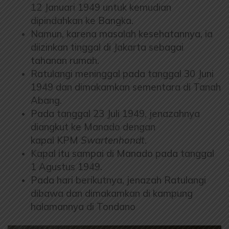
12 Januari 1949 untuk kemudian
dipindahkan ke Bangka.
Namun, karena masalah kesehatannya, ia
diizinkan tinggal di Jakarta sebagai
tahanan rumah.
Ratulangi meninggal pada tanggal 30 Juni
1949 dan dimakamkan sementara di Tanah
Abang.
Pada tanggal 23 Juli 1949, jenazahnya
diangkut ke Manado dengan
kapal KPM
Swartenhondt
.
Kapal itu sampai di Manado pada tanggal
1 Agustus 1949.
Pada hari berikutnya, jenazah Ratulangi
dibawa dan dimakamkan di kampung
halamannya di Tondano