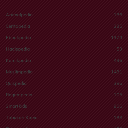
Animalpedia
186
Ceritapedia
385
Ebookpedia
1379
Hadispedia
53
Komikpedia
436
Muslimpedia
1481
Quispedia
396
Ragampedia
105
Smartkids
806
Tahukah Kamu
188