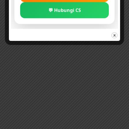
💬 Hubungi CS