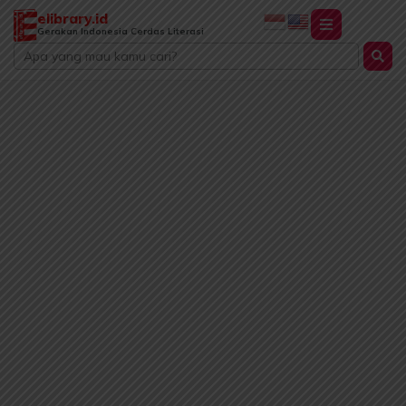
Lewati
elibrary.id
ke
Gerakan Indonesia Cerdas Literasi
Search
konten
...