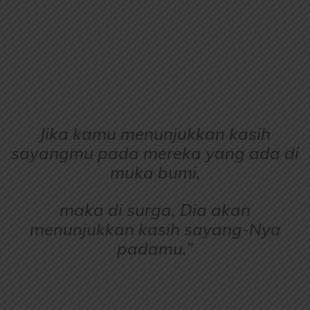
Jika kamu menunjukkan kasih
sayangmu pada mereka yang ada di
muka bumi,
maka di surga, Dia akan
menunjukkan kasih sayang-Nya
padamu.”