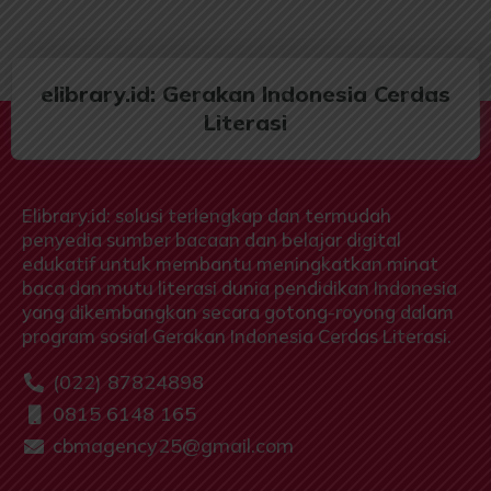
elibrary.id: Gerakan Indonesia Cerdas
Literasi
Elibrary.id: solusi terlengkap dan termudah
penyedia sumber bacaan dan belajar digital
edukatif untuk membantu meningkatkan minat
baca dan mutu literasi dunia pendidikan Indonesia
yang dikembangkan secara gotong-royong dalam
program sosial Gerakan Indonesia Cerdas Literasi.
(022) 87824898
0815 6148 165
cbmagency25@gmail.com