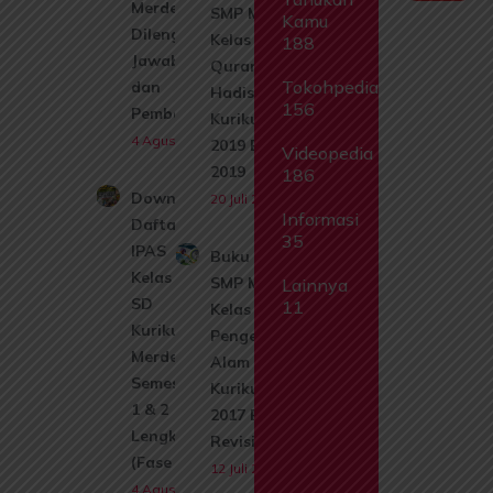
Merdeka
SMP Mts
Kamu
Dilengkapi
Kelas 8 Al
188
Jawaban
Quran
Tokohpedia
dan
Hadis
156
Pembahasan
Kurikulum
4 Agustus 2026
2019 Edisi
Videopedia
2019
186
Download
20 Juli 2026
Informasi
Daftar Isi
35
IPAS
Buku Siswa
Kelas 1
SMP MTs
Lainnya
SD
11
Kelas 8 Ilmu
Kurikulum
Pengetahuan
Merdeka
Alam IPA
Semester
Kurikulum
1 & 2
2017 Edisi
Lengkap
Revisi 2017
(Fase A)
12 Juli 2026
4 Agustus