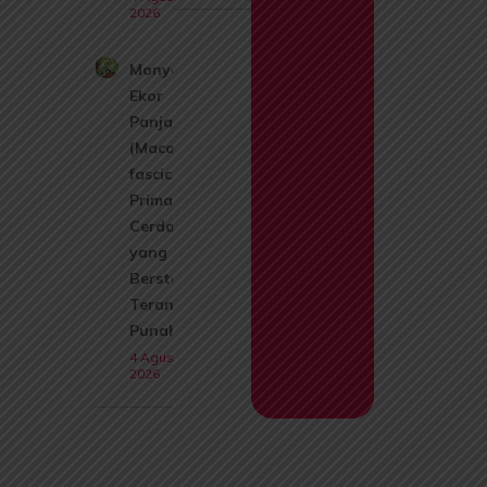
2026
Monyet
Ekor
Panjang
(Macaca
fascicularis):
Primata
Cerdas
yang Kini
Berstatus
Terancam
Punah
4 Agustus
2026