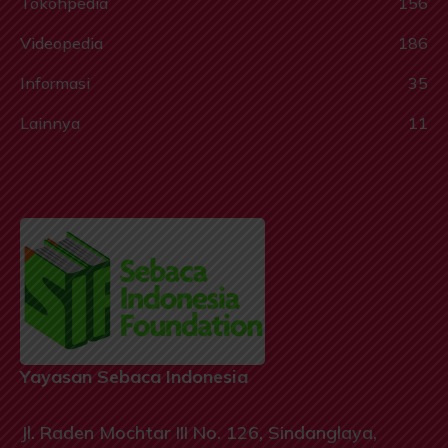
Tokohpedia
156
Videopedia
186
Informasi
35
Lainnya
11
Yayasan Sebaca Indonesia
Jl. Raden Mochtar III No. 126, Sindanglaya,