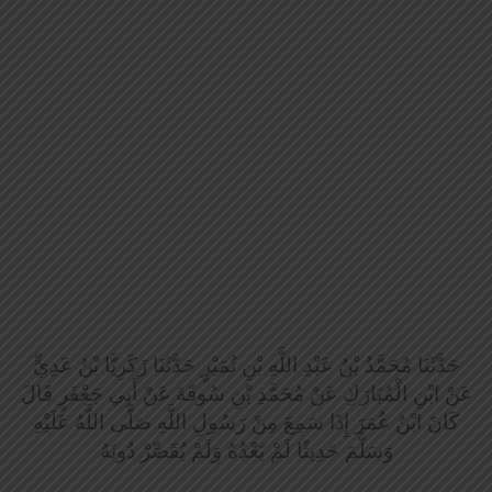
حَدَّثَنَا مُحَمَّدُ بْنُ عَبْدِ اللَّهِ بْنِ نُمَيْرٍ حَدَّثَنَا زَكَرِيَّا بْنُ عَدِيٍّ
عَنْ ابْنِ الْمُبَارَكِ عَنْ مُحَمَّدِ بْنِ سُوقَةَ عَنْ أَبِي جَعْفَرٍ قَالَ
كَانَ ابْنُ عُمَرَ إِذَا سَمِعَ مِنْ رَسُولِ اللَّهِ صَلَّى اللَّهُ عَلَيْهِ
وَسَلَّمَ حَدِيثًا لَمْ يَعْدُهُ وَلَمْ يُقَصِّرْ دُونَهُ