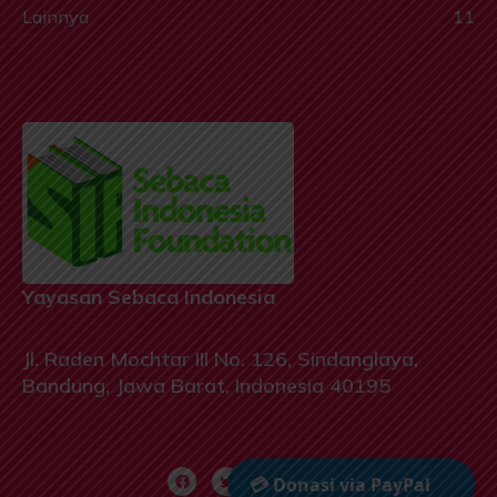
Lainnya
11
Yayasan Sebaca Indonesia
Jl. Raden Mochtar III No. 126, Sindanglaya,
Bandung, Jawa Barat, Indonesia 40195
F
T
Y
I
💳 Donasi via PayPal
a
w
o
n