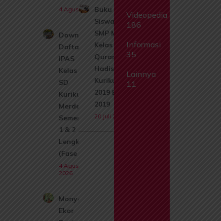
Buku
4 Agustus 2026
Videopedia
Siswa
186
SMP Mts
Download
Informasi
Kelas 8 Al
Daftar Isi
35
Quran
IPAS
Hadis
Kelas 1
Lainnya
Kurikulum
SD
11
2019 Edisi
Kurikulum
2019
Merdeka
20 Juli 2026
Semester
1 & 2
Lengkap
(Fase A)
4 Agustus
2026
Monyet
Ekor