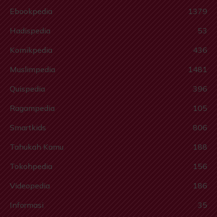
Ebookpedia
1379
Hadispedia
53
Komikpedia
436
Muslimpedia
1481
Quispedia
396
Ragampedia
105
Smartkids
806
Tahukah Kamu
188
Tokohpedia
156
Videopedia
186
Informasi
35