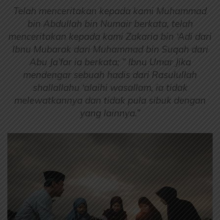
Telah menceritakan kepada kami Muhammad
bin Abdullah bin Numair berkata, telah
menceritakan kepada kami Zakaria bin ‘Adi dari
Ibnu Mubarak dari Muhammad bin Suqah dari
Abu Ja’far ia berkata; ” Ibnu Umar Jika
mendengar sebuah hadis dari Rasulullah
shallallahu ‘alaihi wasallam, ia tidak
melewatkannya dan tidak pula sibuk dengan
yang lainnya.”