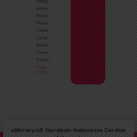
Panjang
(Macaca
fascicularis):
Primata
Cerdas
yang Kini
Berstatus
Terancam
Punah
4 Agustus
2026
elibrary.id: Gerakan Indonesia Cerdas