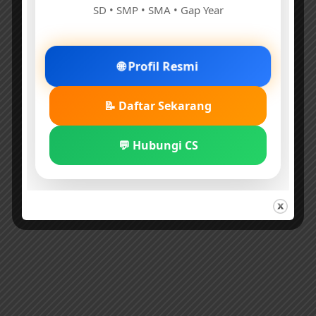
SD • SMP • SMA • Gap Year
🌐 Profil Resmi
📝 Daftar Sekarang
💬 Hubungi CS