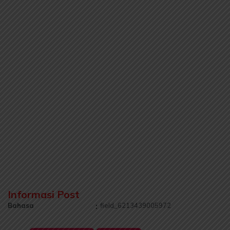
Informasi Post
Bahasa
:
field_6213439005972