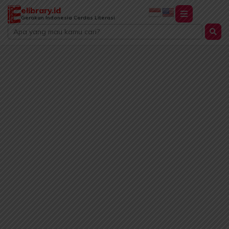
Lewati
elibrary.id
ke
Gerakan Indonesia Cerdas Literasi
Search
konten
...